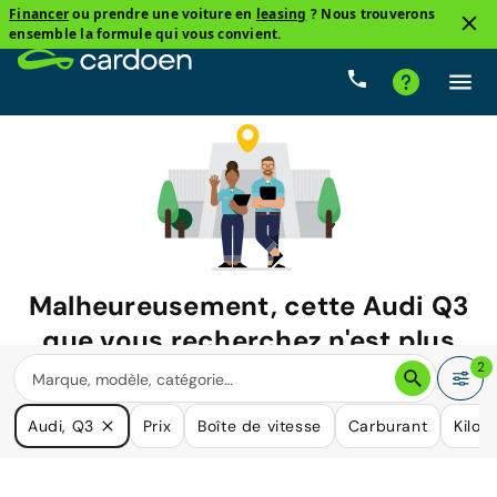
Financer
ou prendre une voiture en
leasing
? Nous trouverons
ensemble la formule qui vous convient.
Malheureusement, cette
Audi Q3
que vous recherchez n'est plus
disponible.
2
Nous avons de nombreuses voitures qui pourraient répondre
Audi, Q3
Prix
Boîte de vitesse
Carburant
Kilom
à vos besoins.