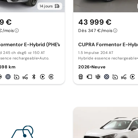
14 jours
9 €
43 999 €
€/mois
Dès 347 €/mois
ormentor E-Hybrid (PHEV)
CUPRA Formentor E-Hybr
id 245 ch dsg6 vz 150 AT
1.5 Impulse 204 AT
ssence rechargeable
•
Auto.
Hybride essence rechargeable
 698 km
2026
•
Neuve