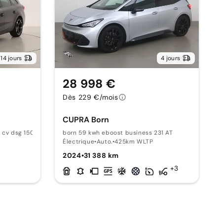
14 jours
4 jours
28 998 €
Dès 229 €/mois
CUPRA Born
0 cv dsg 150 AT
born 59 kwh eboost business 231 AT
Électrique
•
Auto.
•
425km WLTP
2024
•
31 388 km
+3