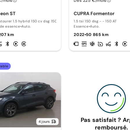
€/mois
Dès 225 €/mois
eon ST
CUPRA Formentor
stourer 1.5 hybrid 150 cv dsg 150 AT
1.5 tsi 150 dsg - - 150 AT
ide essence
•
Auto.
Essence
•
Auto.
 207 km
2022
•
50 865 km
rable
Pas satisfait ? A
4 jours
remboursé.