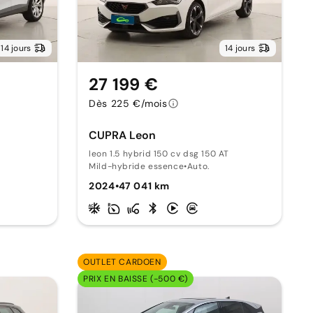
14 jours
14 jours
27 199 €
Dès 225 €/mois
CUPRA Leon
leon 1.5 hybrid 150 cv dsg 150 AT
Mild-hybride essence
•
Auto.
2024
•
47 041 km
OUTLET CARDOEN
PRIX EN BAISSE (-500 €)