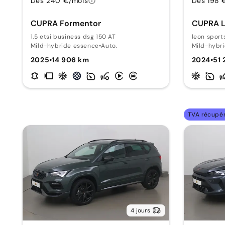
Dès 240 €/mois
Dès 198 
CUPRA Formentor
CUPRA L
1.5 etsi business dsg 150 AT
leon sport
Mild-hybride essence
•
Auto.
Mild-hybr
2025
•
14 906 km
2024
•
51
TVA récupé
4 jours