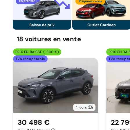
18
voitures
en vente
PRIX EN BAISSE (-300 €)
PRIX EN BAI
TVA récupérable
TVA récupé
4 jours
30 498 €
22 79