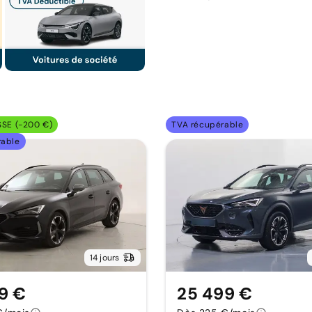
SSE (-200 €)
TVA récupérable
rable
14 jours
9 €
25 499 €