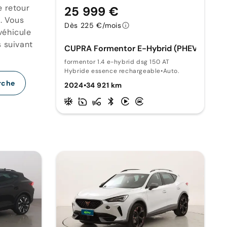
e retour
25 999 €
. Vous
Dès 225 €/mois
véhicule
s suivant
CUPRA Formentor E-Hybrid (PHEV)
formentor 1.4 e-hybrid dsg 150 AT
Hybride essence rechargeable
•
Auto.
rche
2024
•
34 921 km