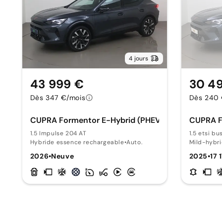
4 jours
43 999 €
30 4
Dès 347 €/mois
Dès 240 
CUPRA Formentor E-Hybrid (PHEV)
CUPRA F
1.5 Impulse 204 AT
1.5 etsi b
Hybride essence rechargeable
•
Auto.
Mild-hybr
2026
•
Neuve
2025
•
17 