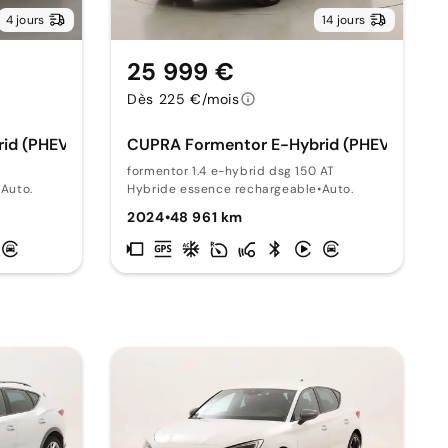
4 jours
14 jours
25 999 €
Dès 225 €/mois
id (PHEV)
CUPRA Formentor E-Hybrid (PHEV)
formentor 1.4 e-hybrid dsg 150 AT
•
Auto.
Hybride essence rechargeable
•
Auto.
2024
•
48 961 km