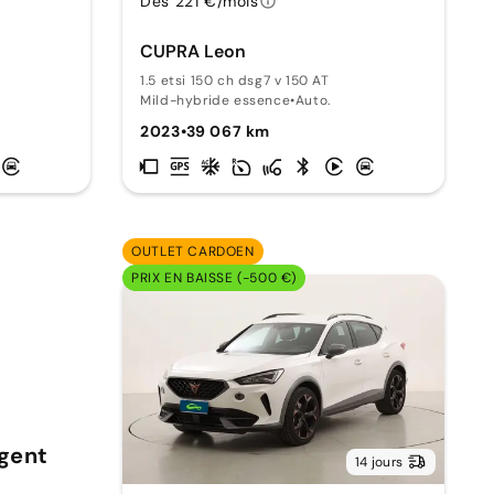
Dès 221 €/mois
CUPRA Leon
1.5 etsi 150 ch dsg7 v 150 AT
Mild-hybride essence
•
Auto.
2023
•
39 067 km
OUTLET CARDOEN
PRIX EN BAISSE (-500 €)
rgent
14 jours