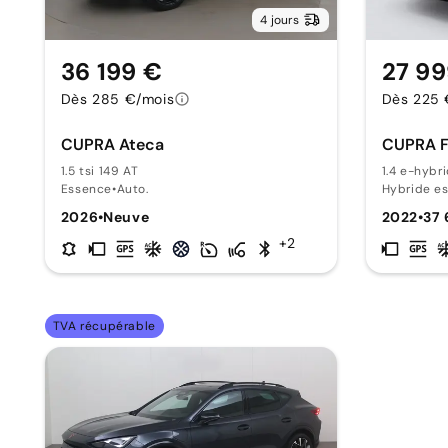
4 jours
36 199 €
27 99
Dès 285 €/mois
Dès 225 
CUPRA Ateca
CUPRA F
1.5 tsi 149 AT
1.4 e-hybr
Essence
•
Auto.
Hybride e
2026
•
Neuve
2022
•
37
+2
TVA récupérable