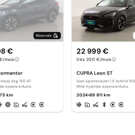
Réservée
98 €
22 999 €
€/mois
Dès 200 €/mois
ormentor
CUPRA Leon ST
usiness dsg 150 AT
leon sportstourer 1.5 hybrid 15
ide essence
•
Auto.
Mild-hybride essence
•
Auto.
175 km
2024
•
69 811 km