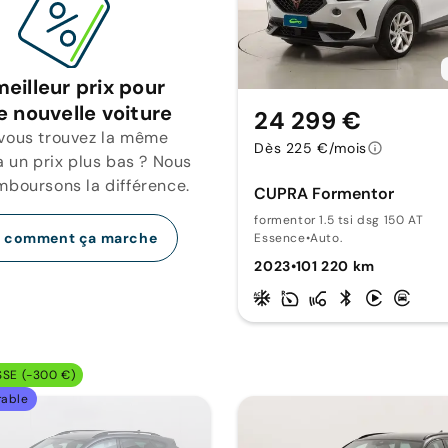
meilleur prix pour
e nouvelle voiture
24 299 €
 vous trouvez la même
Dès 225 €/mois
a un prix plus bas ? Nous
mboursons la différence.
CUPRA Formentor
formentor 1.5 tsi dsg 150 AT
r comment ça marche
Essence
•
Auto.
2023
•
101 220 km
SSE (-300 €)
rable