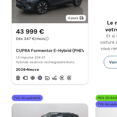
4 jours
Le 
votr
43 999 €
Et si
Dès 347 €/mois
voiture 
vous re
CUPRA Formentor E-Hybrid (PHEV)
1.5 Impulse 204 AT
Voi
Hybride essence rechargeable
•
Auto.
2026
•
Neuve
TVA récupérable
PRIX EN BAI
TVA récupé