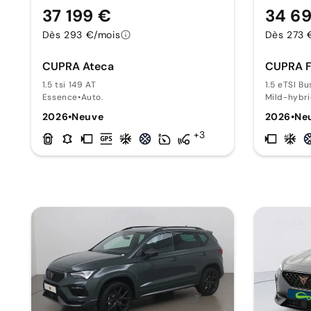
37 199 €
34 6
Dès 293 €/mois
Dès 273 
CUPRA Ateca
CUPRA F
1.5 tsi 149 AT
1.5 eTSI B
Essence
•
Auto.
Mild-hybr
2026
•
Neuve
2026
•
Ne
+3