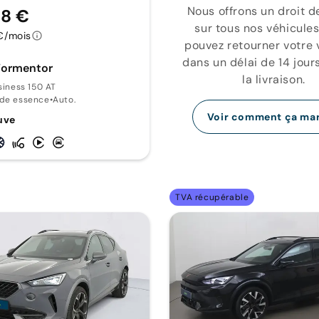
Nous offrons un droit d
98 €
sur tous nos véhicules
€/mois
pouvez retourner votre 
dans un délai de 14 jour
ormentor
la livraison.
usiness 150 AT
ide essence
•
Auto.
Voir comment ça ma
uve
TVA récupérable