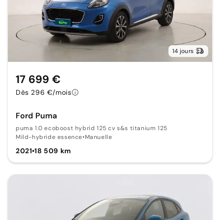
14 jours
17 699 €
Dès 296 €/mois
Ford Puma
puma 1.0 ecoboost hybrid 125 cv s&s titanium 125
Mild-hybride essence
•
Manuelle
2021
•
18 509 km