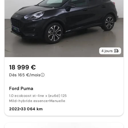
4 jours
18 999 €
Dès 165 €/mois
Ford Puma
1.0 ecoboost st-line x (eu6d) 125
Mild-hybride essence
•
Manuelle
2022
•
33 064 km