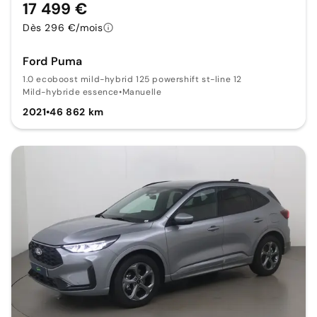
17 499 €
Dès 296 €/mois
Ford Puma
1.0 ecoboost mild-hybrid 125 powershift st-line 12
Mild-hybride essence
•
Manuelle
2021
•
46 862 km