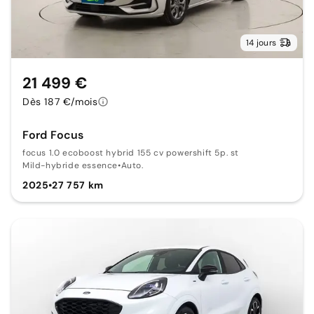
14 jours
21 499 €
Dès 187 €/mois
Ford Focus
focus 1.0 ecoboost hybrid 155 cv powershift 5p. st
Mild-hybride essence
•
Auto.
2025
•
27 757 km