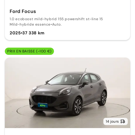
Ford Focus
1.0 ecoboost mild-hybrid 155 powershift st-line 15
Mild-hybride essence
•
Auto.
2025
•
37 338 km
PRIX EN BAISSE (-100 €)
14 jours