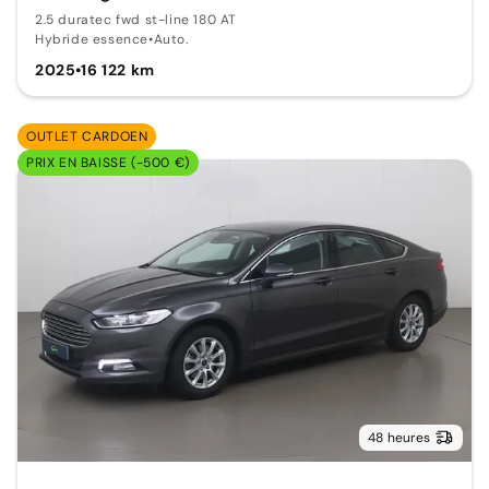
2.5 duratec fwd st-line 180 AT
Hybride essence
•
Auto.
2025
•
16 122 km
OUTLET CARDOEN
PRIX EN BAISSE (-500 €)
48 heures