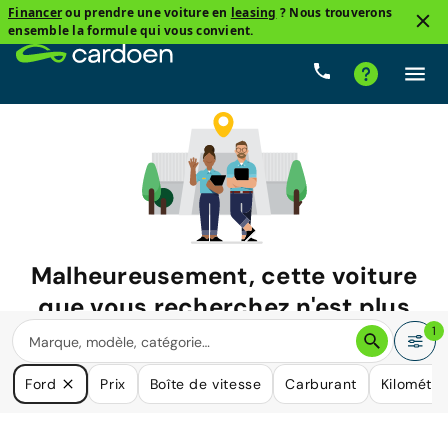
Financer
ou prendre une voiture en
leasing
? Nous trouverons
ensemble la formule qui vous convient.
Malheureusement, cette voiture
que vous recherchez n'est plus
disponible.
1
Nous avons de nombreuses voitures qui pourraient répondre
Ford
Prix
Boîte de vitesse
Carburant
Kilométr
à vos besoins.