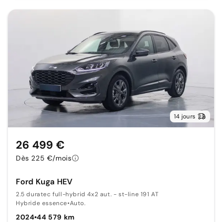
14 jours
26 499 €
Dès 225 €/mois
Ford Kuga HEV
2.5 duratec full-hybrid 4x2 aut. - st-line 191 AT
Hybride essence
•
Auto.
2024
•
44 579 km