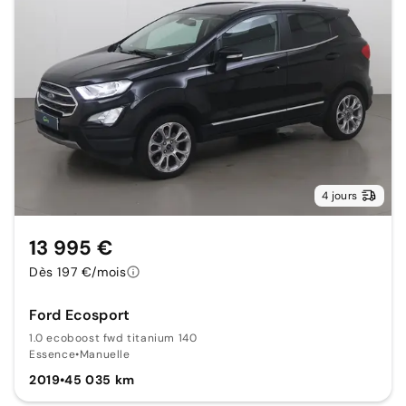
4 jours
13 995 €
Dès 197 €/mois
Ford Ecosport
1.0 ecoboost fwd titanium 140
Essence
•
Manuelle
2019
•
45 035 km