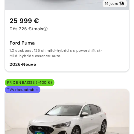
14 jours
25 999 €
Dès 225 €/mois
Ford Puma
1.0 ecoboost 125 ch mild-hybrid s s powershift st-
Mild-hybride essence
•
Auto.
2026
•
Neuve
PRIX EN BAISSE (-400 €)
TVA récupérable