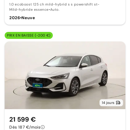
1.0 ecoboost 125 ch mild-hybrid s s powershift st-
Mild-hybride essence
•
Auto.
2026
•
Neuve
PRIX EN BAISSE (-200 €)
14 jours
21 599 €
Dès 187 €/mois