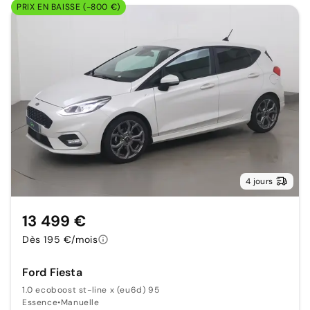
PRIX EN BAISSE (-800 €)
4 jours
13 499 €
Dès 195 €/mois
Ford Fiesta
1.0 ecoboost st-line x (eu6d) 95
Essence
•
Manuelle