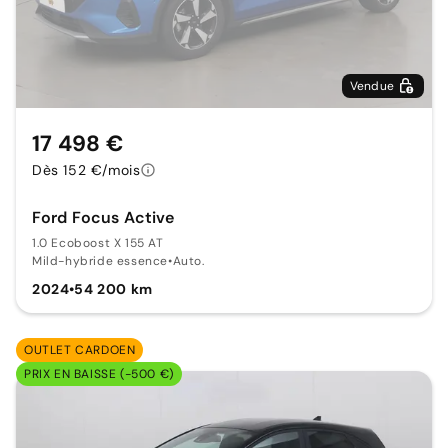
Vendue
17 498 €
Dès 152 €/mois
Ford Focus Active
1.0 Ecoboost X 155 AT
Mild-hybride essence
•
Auto.
2024
•
54 200 km
OUTLET CARDOEN
PRIX EN BAISSE (-500 €)