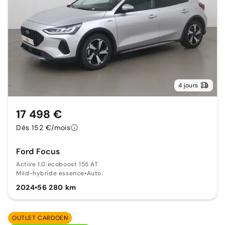
4 jours
17 498 €
Dès 152 €/mois
Ford Focus
Active 1.0 ecoboost 155 AT
Mild-hybride essence
•
Auto.
2024
•
56 280 km
OUTLET CARDOEN