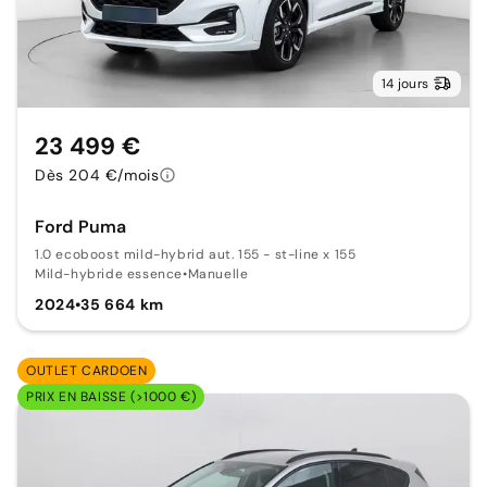
14 jours
23 499 €
Dès 204 €/mois
Ford Puma
1.0 ecoboost mild-hybrid aut. 155 - st-line x 155
Mild-hybride essence
•
Manuelle
2024
•
35 664 km
OUTLET CARDOEN
PRIX EN BAISSE (>1000 €)