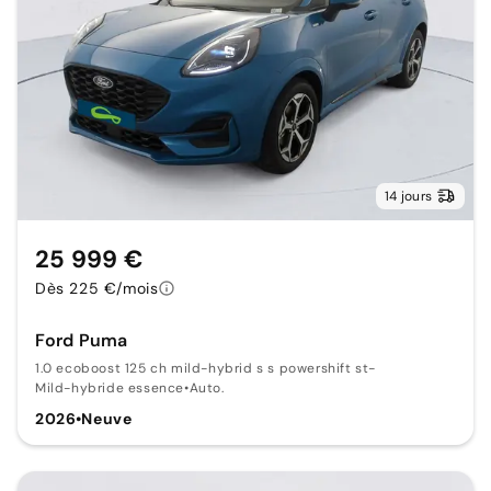
14 jours
25 999 €
Dès 225 €/mois
Ford Puma
1.0 ecoboost 125 ch mild-hybrid s s powershift st-
Mild-hybride essence
•
Auto.
2026
•
Neuve