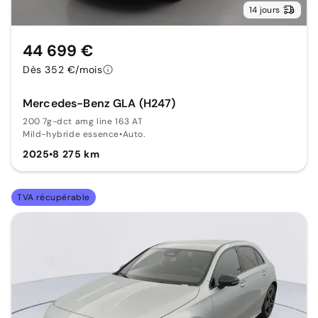
14 jours
44 699 €
Dès 352 €/mois
Mercedes-Benz GLA (H247)
200 7g-dct amg line 163 AT
Mild-hybride essence
•
Auto.
2025
•
8 275 km
TVA récupérable