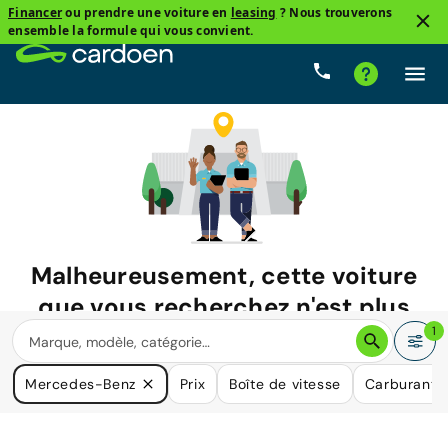
Financer
ou prendre une voiture en
leasing
? Nous trouverons
ensemble la formule qui vous convient.
Malheureusement, cette voiture
que vous recherchez n'est plus
disponible.
1
Nous avons de nombreuses voitures qui pourraient répondre
Mercedes-Benz
Prix
Boîte de vitesse
Carburant
à vos besoins.