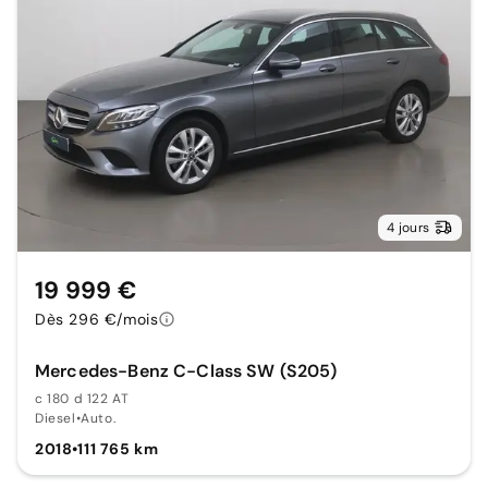
4 jours
19 999 €
Dès 296 €/mois
Mercedes-Benz C-Class SW (S205)
c 180 d 122 AT
Diesel
•
Auto.
2018
•
111 765 km