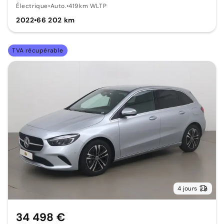
Électrique
•
Auto.
•
419km WLTP
2022
•
66 202 km
TVA récupérable
4 jours
34 498 €