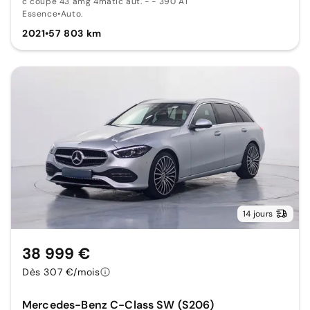
c coupe 43 amg 4matic aut. - - 390 AT
Essence
•
Auto.
2021
•
57 803 km
14 jours
38 999 €
Dès 307 €/mois
Mercedes-Benz C-Class SW (S206)