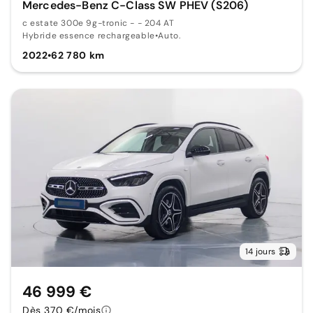
Mercedes-Benz C-Class SW PHEV (S206)
c estate 300e 9g-tronic - - 204 AT
Hybride essence rechargeable
•
Auto.
2022
•
62 780 km
14 jours
46 999 €
Dès 370 €/mois