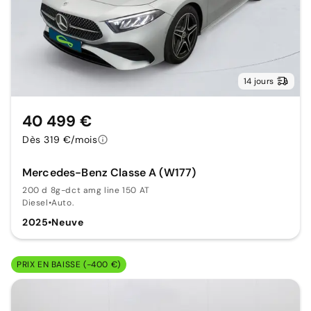
14 jours
40 499 €
Dès 319 €/mois
Mercedes-Benz Classe A (W177)
200 d 8g-dct amg line 150 AT
Diesel
•
Auto.
2025
•
Neuve
PRIX EN BAISSE (-400 €)