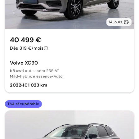
14 jours
40 499 €
Dès 319 €/mois
Volvo XC90
b5 awd aut. - core 235 AT
Mild-hybride essence
•
Auto.
2022
•
101 023 km
TVA récupérable