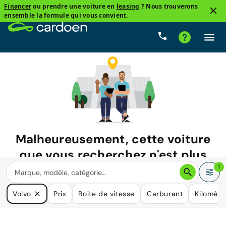
Financer
ou prendre une voiture en
leasing
? Nous trouverons
ensemble la formule qui vous convient.
Malheureusement, cette voiture
que vous recherchez n'est plus
disponible.
1
Nous avons de nombreuses voitures qui pourraient répondre
Volvo
Prix
Boîte de vitesse
Carburant
Kilométr
à vos besoins.