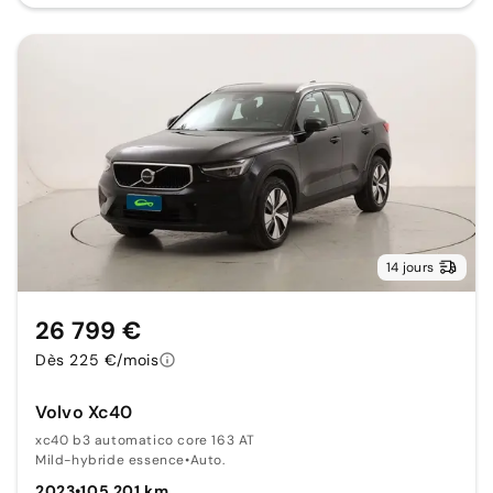
14 jours
26 799 €
Dès 225 €/mois
Volvo Xc40
xc40 b3 automatico core 163 AT
Mild-hybride essence
•
Auto.
2023
•
105 201 km