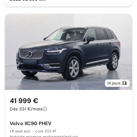
14 jours
41 999 €
Dès 331 €/mois
Volvo XC90 PHEV
t8 awd aut. - core 310 AT
Hybride essence rechargeable
•
Auto.