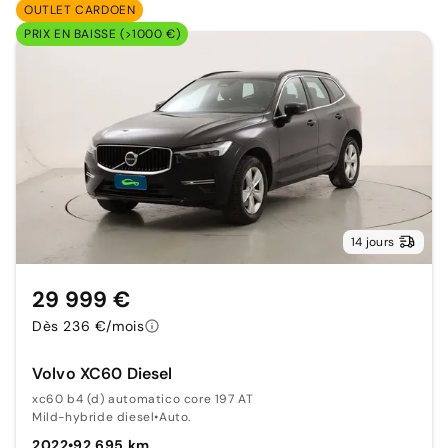
OUTLET CARDOEN
PRIX EN BAISSE (>1000 €)
14 jours
29 999 €
Dès 236 €/mois
Volvo XC60 Diesel
xc60 b4 (d) automatico core 197 AT
Mild-hybride diesel
•
Auto.
2022
•
92 695 km