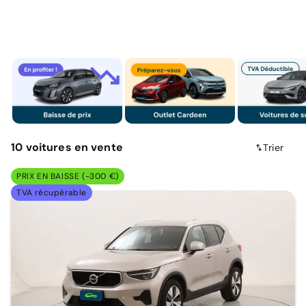
10
voitures
en vente
Trier
PRIX EN BAISSE (-300 €)
TVA récupérable