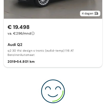
4 dagen
€ 19.498
va. €296/mnd
Audi Q2
q2 30 tfsi design s tronic (eu6d-temp) 116 AT
Benzine
•
Automaat
2019
•
54.801 km