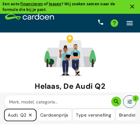
Een auto
financieren
of
leasen
? Wij zoeken samen naar de
formule die bij je past.
Helaas, De
Audi Q2
waar u naar zoekt is niet langer
2
beschikbaar.
Audi, Q2
Cardoenprijs
Type versnelling
Brandsto
We hebben veel auto's die in uw behoefte kunnen voorzien.