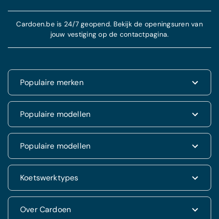
Cardoen.be is 24/7 geopend. Bekijk de openingsuren van
jouw vestiging op de contactpagina.
Populaire merken
Renault
Populaire modellen
Fiat
Dacia
Renault Clio
Populaire modellen
Volkswagen
Dacia Duster
Hyundai
Fiat 500
Kia
Hyundai i20
Koetswerktypes
Hyundai Tucson
Nissan
Ford Kuga
Kia Rio
Mercedes
Jeep Renegade
Nissan Qashqai
SUV & 4x4
Over Cardoen
Opel
Volkswagen Golf VII
Mercedes CLA