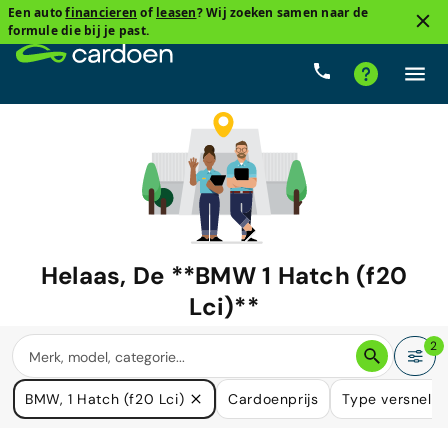
Een auto
financieren
of
leasen
? Wij zoeken samen naar de
formule die bij je past.
Helaas, De **BMW 1 Hatch (f20
Lci)**
waar u naar zoekt is niet langer
2
beschikbaar.
BMW, 1 Hatch (f20 Lci)
Cardoenprijs
Type versnelli
We hebben veel auto's die in uw behoefte kunnen voorzien.