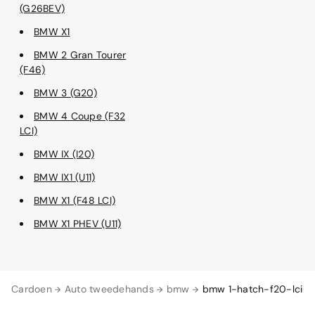
(G26BEV)
BMW X1
BMW 2 Gran Tourer
(F46)
BMW 3 (G20)
BMW 4 Coupe (F32
LCI)
BMW IX (I20)
BMW IX1 (U11)
BMW X1 (F48 LCI)
BMW X1 PHEV (U11)
Cardoen
Auto tweedehands
bmw
bmw 1-hatch-f20-lci