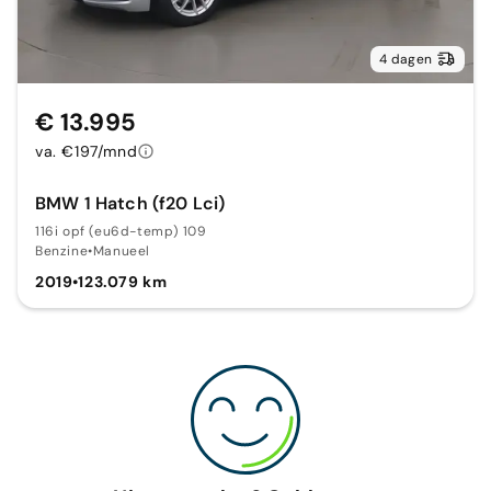
4 dagen
€ 13.995
va. €197/mnd
BMW 1 Hatch (f20 Lci)
116i opf (eu6d-temp) 109
Benzine
•
Manueel
2019
•
123.079 km