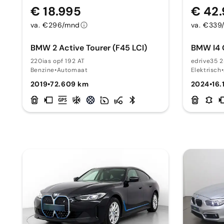
€ 18.995
€ 42
va. €296/mnd
va. €339
BMW 2 Active Tourer (F45 LCI)
BMW I4 
220ias opf 192 AT
edrive35 2
Benzine
•
Automaat
Elektrisch
•
2019
•
72.609 km
2024
•
16.