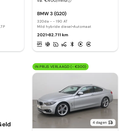
va. €400/mnd
BMW 3 (G20)
320da - - 190 AT
LTP
Mild hybride diesel
•
Automaat
2021
•
82.711 km
IN PRIJS VERLAAGD (- €300)
4 dagen
Geld