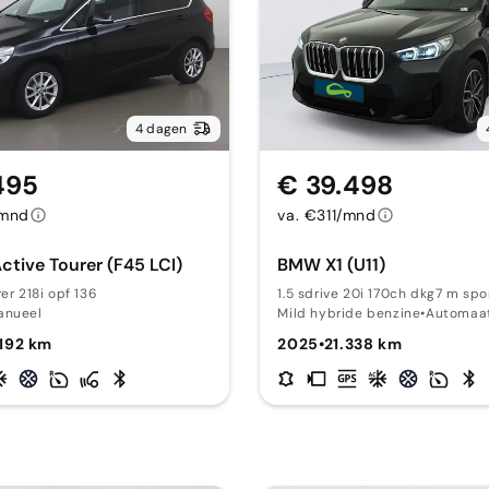
4 dagen
495
€ 39.498
/mnd
va. €311/mnd
tive Tourer (F45 LCI)
BMW X1 (U11)
er 218i opf 136
1.5 sdrive 20i 170ch dkg7 m spo
anueel
Mild hybride benzine
•
Automaa
.192 km
2025
•
21.338 km