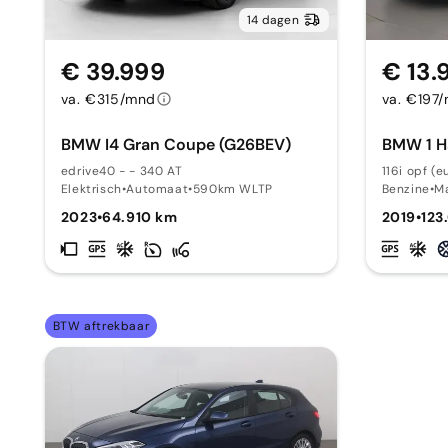
14 dagen
€ 39.999
€ 13.
va. €315/mnd
va. €197
BMW I4 Gran Coupe (G26BEV)
BMW 1 Ha
edrive40 - - 340 AT
116i opf (
Elektrisch
•
Automaat
•
590km WLTP
Benzine
•
M
2023
•
64.910 km
2019
•
123
BTW aftrekbaar