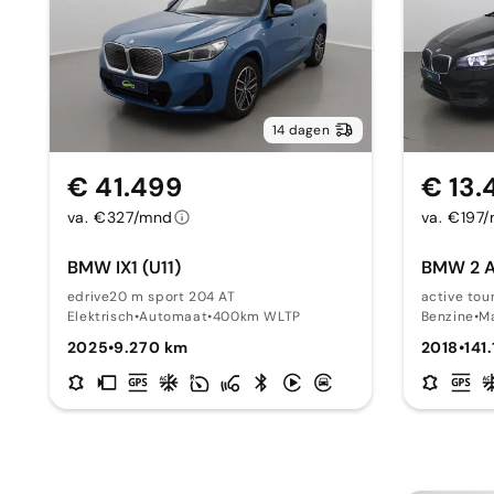
14 dagen
€ 41.499
€ 13.
va. €327/mnd
va. €197
BMW IX1 (U11)
BMW 2 Ac
edrive20 m sport 204 AT
active tour
Elektrisch
•
Automaat
•
400km WLTP
Benzine
•
M
2025
•
9.270 km
2018
•
141