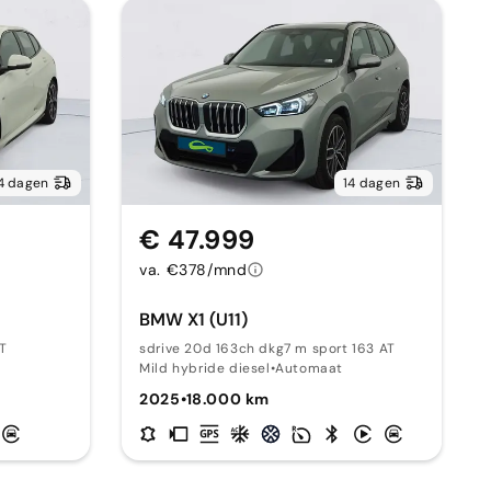
4 dagen
14 dagen
€ 47.999
va. €378/mnd
BMW X1 (U11)
AT
sdrive 20d 163ch dkg7 m sport 163 AT
Mild hybride diesel
•
Automaat
2025
•
18.000 km