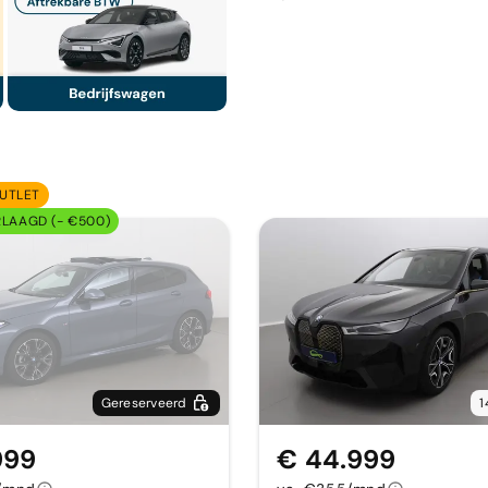
UTLET
RLAAGD (- €500)
Gereserveerd
1
999
€ 44.999