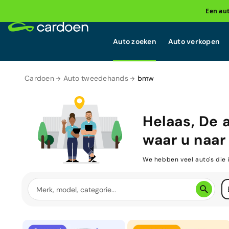
Een au
Auto zoeken
Auto verkopen
Cardoen
Auto tweedehands
bmw
Helaas, De 
waar u naar 
We hebben veel auto's die 