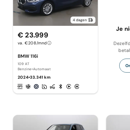
4 dagen
Je n
€ 23.999
Dezelfd
va. €208/mnd
betal
BMW 116i
109 AT
On
Benzine
•
Automaat
2024
•
33.341 km