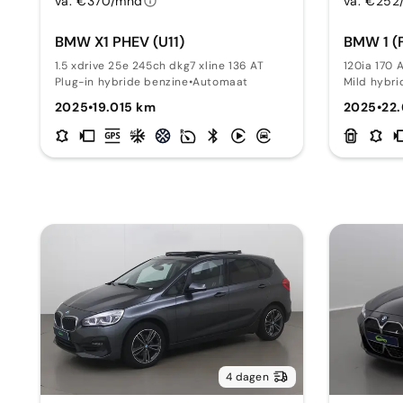
va. €370/mnd
va. €252
BMW X1 PHEV (U11)
BMW 1 (
1.5 xdrive 25e 245ch dkg7 xline 136 AT
120ia 170 
Plug-in hybride benzine
•
Automaat
Mild hybri
2025
•
19.015 km
2025
•
22
4 dagen