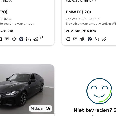
/mnd
va. €355/mnd
F70)
BMW IX (I20)
AT DKG7
xdrive40 326 - 326 AT
de benzine
•
Automaat
Elektrisch
•
Automaat
•
426km W
.678 km
2021
•
45.765 km
+3
14 dagen
Niet tevreden? 