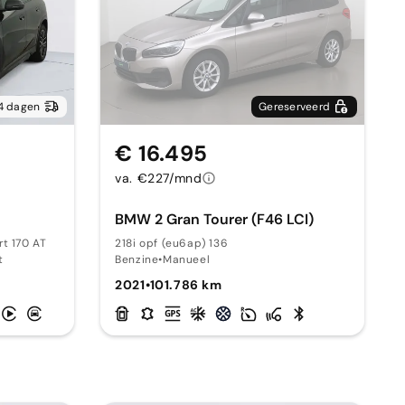
4 dagen
Gereserveerd
€ 16.495
va. €227/mnd
BMW 2 Gran Tourer (F46 LCI)
rt 170 AT
218i opf (eu6ap) 136
t
Benzine
•
Manueel
2021
•
101.786 km