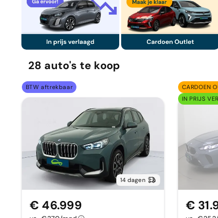
28
auto's
te koop
BTW aftrekbaar
CARDOEN O
IN PRIJS VE
14 dagen
€ 46.999
€ 31.