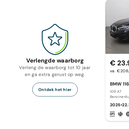
Verlengde waarborg
€ 23.
Verleng de waarborg tot 10 jaar
va. €20
en ga extra gerust op weg.
BMW 116
Ontdek het hier
109 AT
Benzine
•
A
2025
•
22.