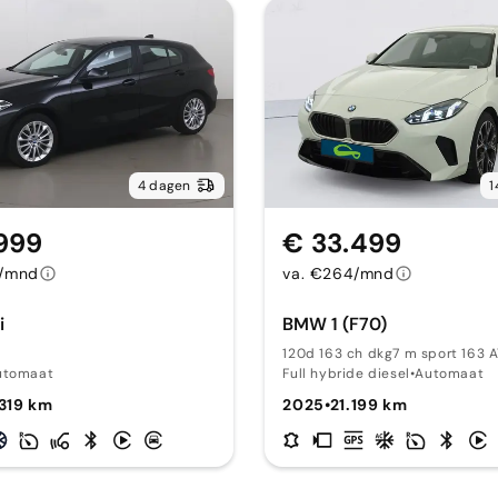
4 dagen
1
999
€ 33.499
8/mnd
va. €264/mnd
i
BMW 1 (F70)
120d 163 ch dkg7 m sport 163 
utomaat
Full hybride diesel
•
Automaat
319 km
2025
•
21.199 km