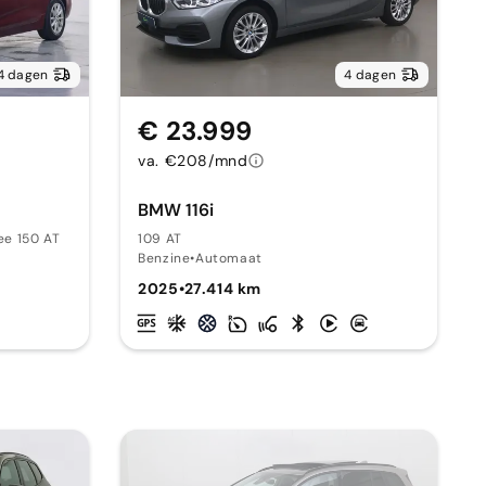
4 dagen
4 dagen
€ 23.999
va. €208/mnd
BMW 116i
ee 150 AT
109 AT
Benzine
•
Automaat
2025
•
27.414 km