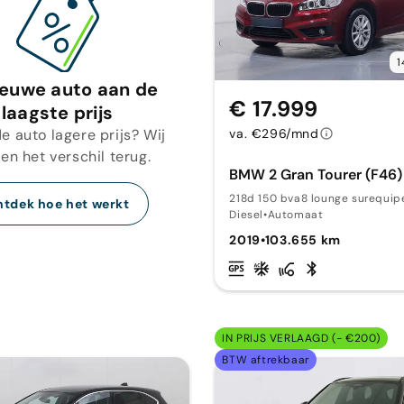
1
ieuwe auto aan de
€ 17.999
laagste prijs
e auto lagere prijs? Wij
va. €296/mnd
en het verschil terug.
BMW 2 Gran Tourer (F46)
218d 150 bva8 lounge surequip
tdek hoe het werkt
Diesel
•
Automaat
2019
•
103.655 km
IN PRIJS VERLAAGD (- €200)
BTW aftrekbaar