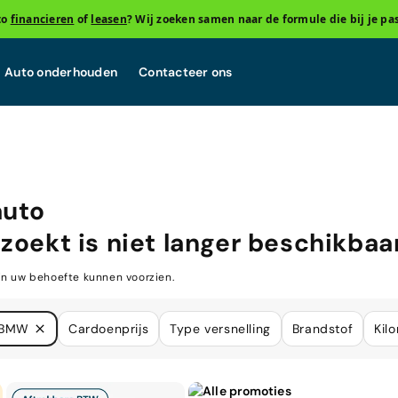
to
financieren
of
leasen
? Wij zoeken samen naar de formule die bij je pas
Auto onderhouden
Contacteer ons
auto
zoekt is niet langer beschikbaar
in uw behoefte kunnen voorzien.
BMW
Cardoenprijs
Type versnelling
Brandstof
Kil