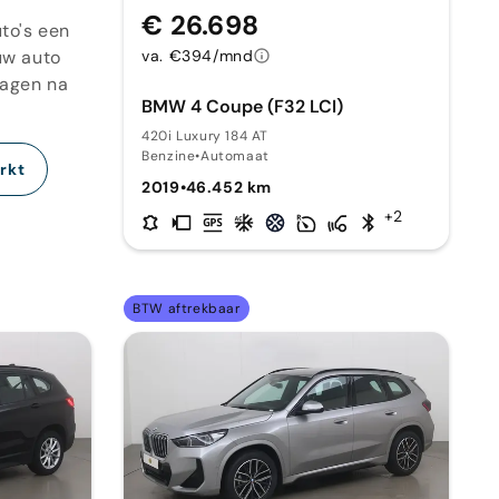
€ 26.698
to's een
uw auto
va. €394/mnd
dagen na
BMW 4 Coupe (F32 LCI)
420i Luxury 184 AT
Benzine
•
Automaat
rkt
2019
•
46.452 km
+2
BTW aftrekbaar