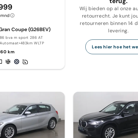
terug.
.999
Wij bieden op al onze au
retourrecht. Je kunt jo
/mnd
retourneren binnen 14 
Gran Coupe (G26BEV)
levering.
86 bva m sport 286 AT
Automaat
•
483km WLTP
Lees hier hoe het we
160 km