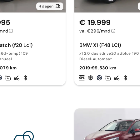
4 dagen
995
€ 19.999
/mnd
va. €296/mnd
tch (f20 Lci)
BMW X1 (F48 LCI)
eu6d-temp) 109
x1 2.0 das sdrive20 adblue 190
anueel
Diesel
•
Automaat
.079 km
2019
•
99.530 km