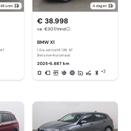
48 uren
4 dagen
€ 38.998
va. €307/mnd
BMW X1
 AT
1.5ia sdrive18 136 AT
Benzine
•
Automaat
2025
•
5.687 km
+2