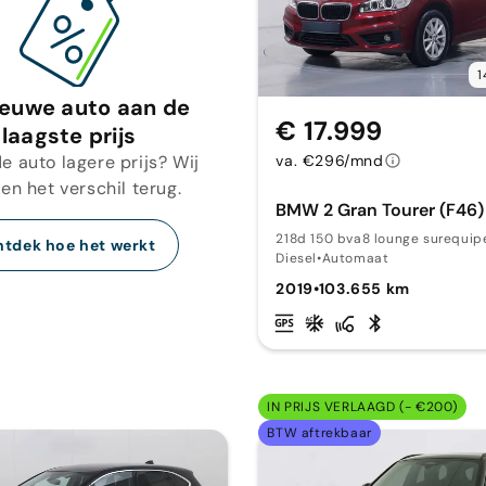
1
ieuwe auto aan de
€ 17.999
laagste prijs
e auto lagere prijs? Wij
va. €296/mnd
en het verschil terug.
BMW 2 Gran Tourer (F46)
218d 150 bva8 lounge surequip
tdek hoe het werkt
Diesel
•
Automaat
2019
•
103.655 km
IN PRIJS VERLAAGD (- €200)
BTW aftrekbaar