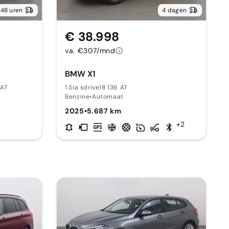
48 uren
4 dagen
€ 38.998
va. €307/mnd
BMW X1
 AT
1.5ia sdrive18 136 AT
Benzine
•
Automaat
2025
•
5.687 km
+2