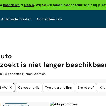
to
financieren
of
leasen
? Wij zoeken samen naar de formule die bij je pas
Auto onderhouden
Contacteer ons
auto
zoekt is niet langer beschikbaar
in uw behoefte kunnen voorzien.
BMW
Cardoenprijs
Type versnelling
Brandstof
Kil