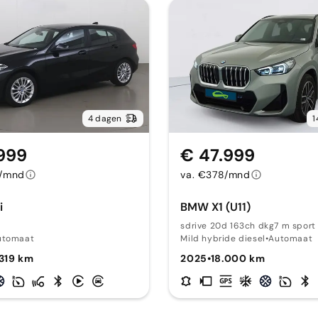
4 dagen
1
999
€ 47.999
8/mnd
va. €378/mnd
i
BMW X1 (U11)
sdrive 20d 163ch dkg7 m sport
utomaat
Mild hybride diesel
•
Automaat
319 km
2025
•
18.000 km