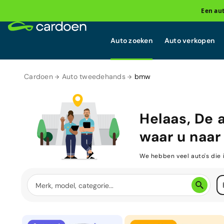
Een au
Auto zoeken
Auto verkopen
Cardoen
Auto tweedehands
bmw
Helaas, De 
waar u naar 
We hebben veel auto's die 