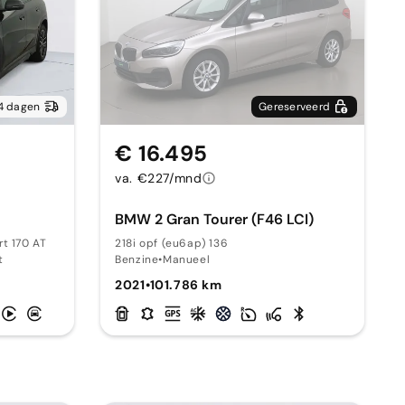
4 dagen
Gereserveerd
€ 16.495
va. €227/mnd
BMW 2 Gran Tourer (F46 LCI)
rt 170 AT
218i opf (eu6ap) 136
t
Benzine
•
Manueel
2021
•
101.786 km