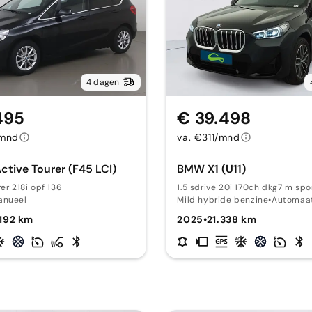
4 dagen
495
€ 39.498
/mnd
va. €311/mnd
tive Tourer (F45 LCI)
BMW X1 (U11)
er 218i opf 136
1.5 sdrive 20i 170ch dkg7 m spo
anueel
Mild hybride benzine
•
Automaa
.192 km
2025
•
21.338 km