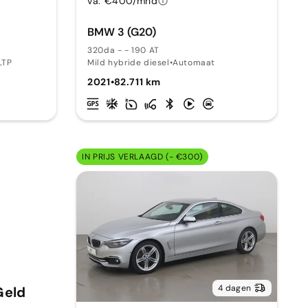
va. €400/mnd
BMW 3 (G20)
320da - - 190 AT
LTP
Mild hybride diesel
•
Automaat
2021
•
82.711 km
IN PRIJS VERLAAGD (- €300)
4 dagen
Geld