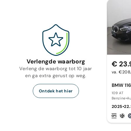
Verlengde waarborg
€ 23.
Verleng de waarborg tot 10 jaar
va. €20
en ga extra gerust op weg.
BMW 116
Ontdek het hier
109 AT
Benzine
•
A
2025
•
22.