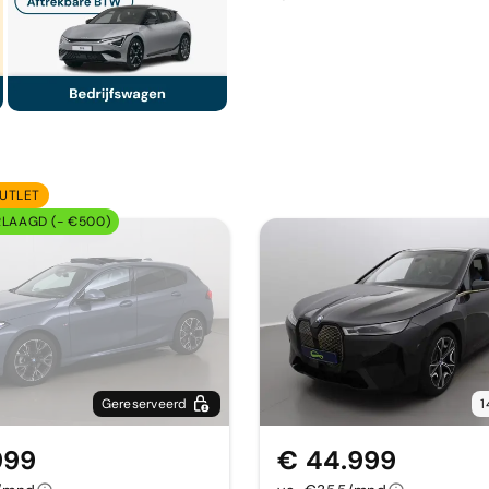
UTLET
RLAAGD (- €500)
Gereserveerd
1
999
€ 44.999