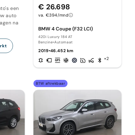
€ 26.698
to's een
uw auto
va. €394/mnd
dagen na
BMW 4 Coupe (F32 LCI)
420i Luxury 184 AT
Benzine
•
Automaat
rkt
2019
•
46.452 km
+2
BTW aftrekbaar