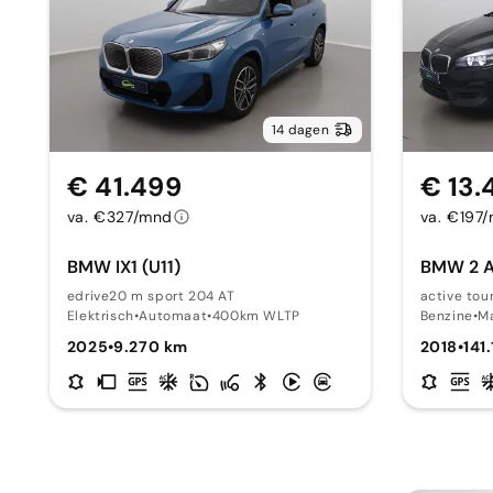
14 dagen
€ 41.499
€ 13.
va. €327/mnd
va. €197
BMW IX1 (U11)
BMW 2 Ac
edrive20 m sport 204 AT
active tour
Elektrisch
•
Automaat
•
400km WLTP
Benzine
•
M
2025
•
9.270 km
2018
•
141