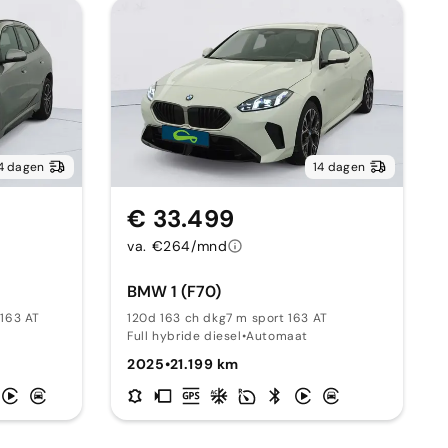
4 dagen
14 dagen
€ 33.499
va. €264/mnd
BMW 1 (F70)
 163 AT
120d 163 ch dkg7 m sport 163 AT
Full hybride diesel
•
Automaat
2025
•
21.199 km