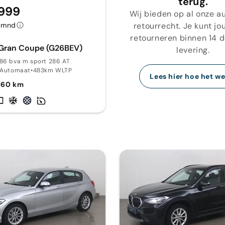
terug.
.999
Wij bieden op al onze au
retourrecht. Je kunt jo
/mnd
retourneren binnen 14 
Gran Coupe (G26BEV)
levering.
86 bva m sport 286 AT
Automaat
•
483km WLTP
Lees hier hoe het we
160 km