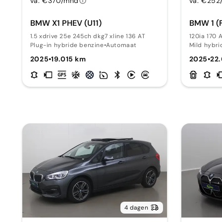
va. €370/mnd
va. €252
BMW X1 PHEV (U11)
BMW 1 (
1.5 xdrive 25e 245ch dkg7 xline 136 AT
120ia 170 
Plug-in hybride benzine
•
Automaat
Mild hybri
2025
•
19.015 km
2025
•
22
4 dagen