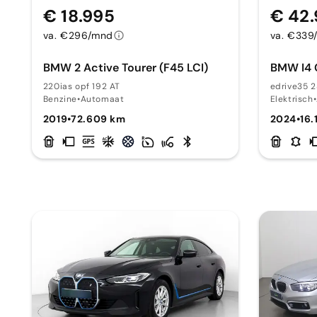
€ 18.995
€ 42
va. €296/mnd
va. €339
BMW 2 Active Tourer (F45 LCI)
BMW I4 
220ias opf 192 AT
edrive35 2
Benzine
•
Automaat
Elektrisch
•
2019
•
72.609 km
2024
•
16.