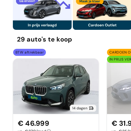
29
auto's
te koop
BTW aftrekbaar
CARDOEN O
IN PRIJS VE
14 dagen
€ 46.999
€ 31.