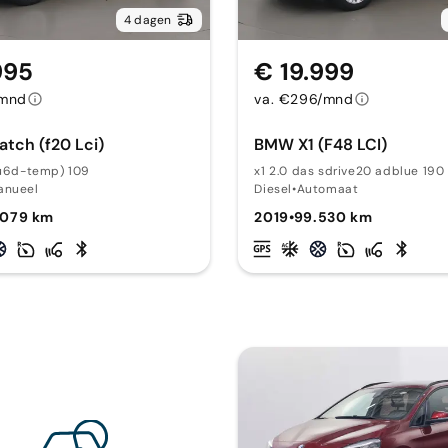
4 dagen
995
€ 19.999
/mnd
va. €296/mnd
tch (f20 Lci)
BMW X1 (F48 LCI)
eu6d-temp) 109
x1 2.0 das sdrive20 adblue 190
anueel
Diesel
•
Automaat
.079 km
2019
•
99.530 km