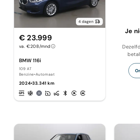
4 dagen
Je n
€ 23.999
Dezelfd
va. €208/mnd
betal
BMW 116i
109 AT
On
Benzine
•
Automaat
2024
•
33.341 km