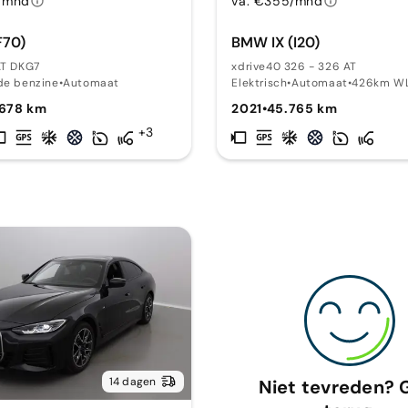
/mnd
va. €355/mnd
F70)
BMW IX (I20)
AT DKG7
xdrive40 326 - 326 AT
de benzine
•
Automaat
Elektrisch
•
Automaat
•
426km W
.678 km
2021
•
45.765 km
+3
14 dagen
Niet tevreden? 