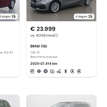
4 dagen
4 dagen
€ 23.999
va. €208/mnd
BMW 116i
ee 150 AT
109 AT
Benzine
•
Automaat
2025
•
27.414 km