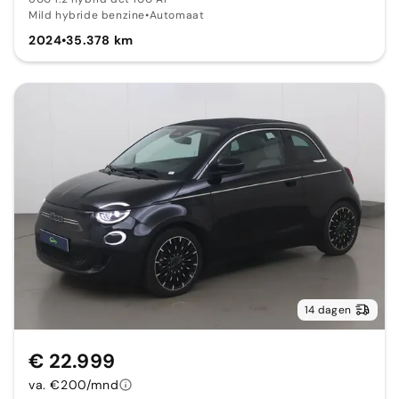
Mild hybride benzine
•
Automaat
2024
•
35.378 km
14 dagen
€ 22.999
va. €200/mnd