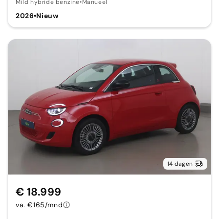
Mild hybride benzine
•
Manueel
2026
•
Nieuw
14 dagen
€ 18.999
va. €165/mnd