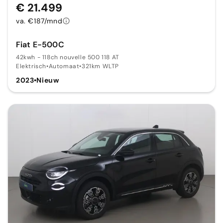
€ 21.499
va. €187/mnd
Fiat E-500C
42kwh - 118ch nouvelle 500 118 AT
Elektrisch
•
Automaat
•
321km WLTP
2023
•
Nieuw