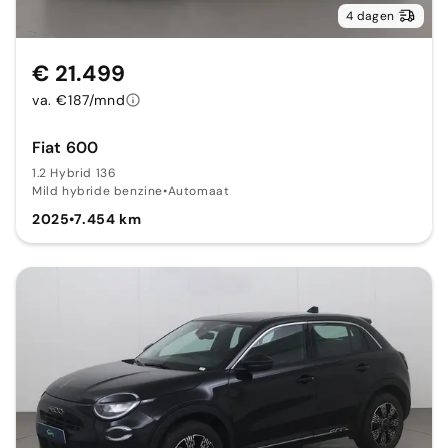
4 dagen
€ 21.499
va. €187/mnd
Fiat 600
1.2 Hybrid 136
Mild hybride benzine
•
Automaat
2025
•
7.454 km