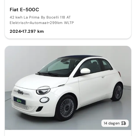
Fiat E-500C
42 kwh La Prima By Bocelli 118 AT
Elektrisch
•
Automaat
•
299km WLTP
2024
•
17.297 km
14 dagen