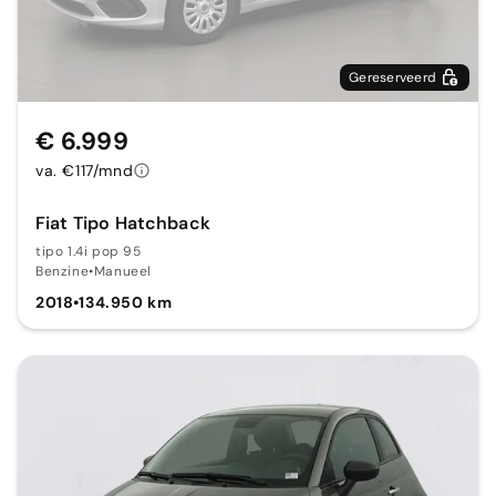
Gereserveerd
€ 6.999
va. €117/mnd
Fiat Tipo Hatchback
tipo 1.4i pop 95
Benzine
•
Manueel
2018
•
134.950 km