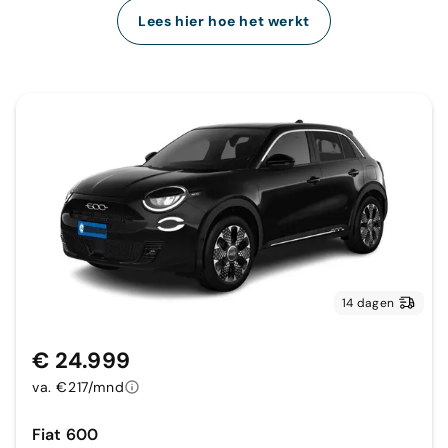
Lees hier hoe het werkt
14 dagen
€ 24.999
va. €217/mnd
Fiat 600