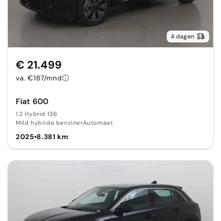
4 dagen
€ 21.499
va. €187/mnd
Fiat 600
1.2 Hybrid 136
Mild hybride benzine
•
Automaat
2025
•
8.381 km