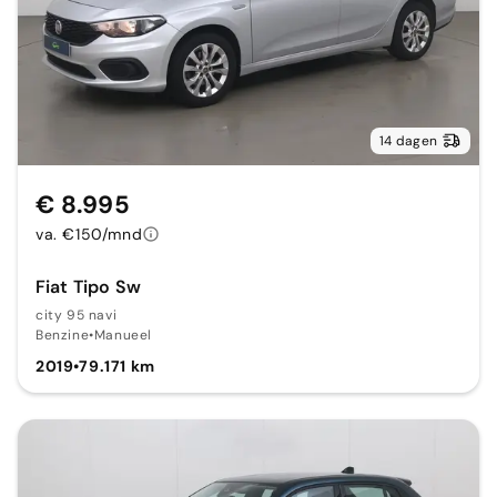
14 dagen
€ 8.995
va. €150/mnd
Fiat Tipo Sw
city 95 navi
Benzine
•
Manueel
2019
•
79.171 km