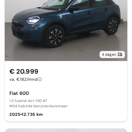
4 dagen
€ 20.999
va. €182/mnd
Fiat 600
1.2 hybrid dct 100 AT
Mild hybride benzine
•
Automaat
2025
•
12.735 km