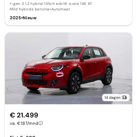
t-gen 3 1.2 hybrid 145ch edct6 icone 136 AT
Mild hybride benzine
•
Automaat
2025
•
Nieuw
14 dagen
€ 21.499
va. €187/mnd