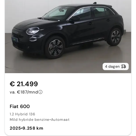
4 dagen
€ 21.499
va. €187/mnd
Fiat 600
1.2 Hybrid 136
Mild hybride benzine
•
Automaat
2025
•
9.258 km