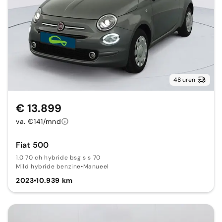
48 uren
€ 13.899
va. €141/mnd
Fiat 500
1.0 70 ch hybride bsg s s 70
Mild hybride benzine
•
Manueel
2023
•
10.939 km