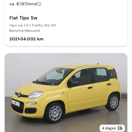
va. €197/mnd
Fiat Tipo Sw
tipo sw 1.0 t firefly life 101
Benzine
•
Manueel
2021
•
34.002 km
4 dagen