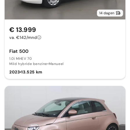
14 dagen
€ 13.999
va. €142/mnd
Fiat 500
1.0i MHEV 70
Mild hybride benzine
•
Manueel
2023
•
13.525 km