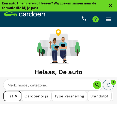
Een auto
financieren
of
leasen
? Wij zoeken samen naar de
formule die bij je past.
Helaas, De auto
waar u naar zoekt is niet langer
1
beschikbaar.
Fiat
Cardoenprijs
Type versnelling
Brandstof
K
We hebben veel auto's die in uw behoefte kunnen voorzien.