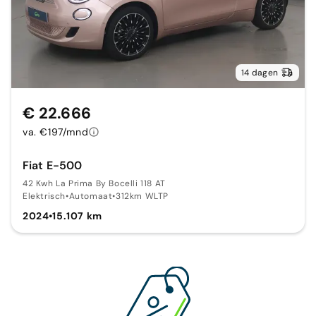
14 dagen
€ 22.666
va. €197/mnd
Fiat E-500
42 Kwh La Prima By Bocelli 118 AT
Elektrisch
•
Automaat
•
312km WLTP
2024
•
15.107 km