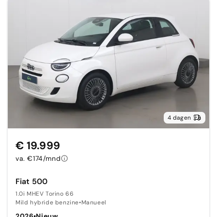
4 dagen
€ 19.999
va. €174/mnd
Fiat 500
1.0i MHEV Torino 66
Mild hybride benzine
•
Manueel
2026
•
Nieuw