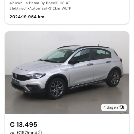
42 Kwh La Prima By Bocelli 118 AT
Elektrisch
•
Automaat
•
312km WLTP
2024
•
19.954 km
4 dagen
€ 13.495
va. €197/mnd