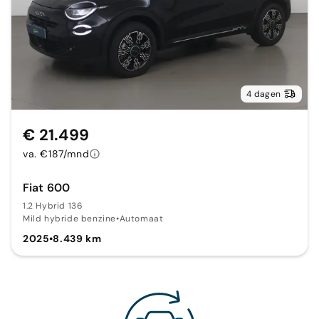
4 dagen
€ 21.499
va. €187/mnd
Fiat 600
1.2 Hybrid 136
Mild hybride benzine
•
Automaat
2025
•
8.439 km