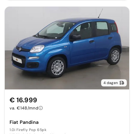
4 dagen
€ 16.999
va. €148/mnd
Fiat Pandina
1.0i Firefly Pop 65pk