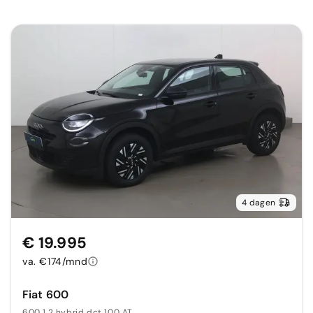
4 dagen
€ 19.995
va. €174/mnd
Fiat 600
600 1.2 hybrid dct 100 AT