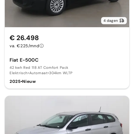
4 dagen
€ 26.498
va. €225/mnd
Fiat E-500C
42 kwh Red 118 AT Comfort Pack
Elektrisch
•
Automaat
•
304km WLTP
2025
•
Nieuw