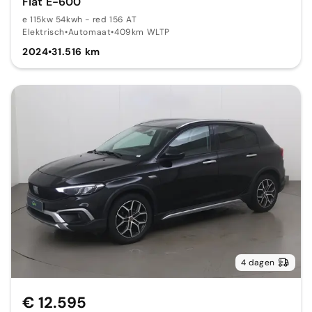
Fiat E-600
e 115kw 54kwh - red 156 AT
Elektrisch
•
Automaat
•
409km WLTP
2024
•
31.516 km
4 dagen
€ 12.595