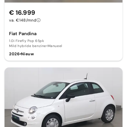
€ 16.999
va. €148/mnd
Fiat Pandina
1.0i Firefly Pop 65pk
Mild hybride benzine
•
Manueel
2026
•
Nieuw