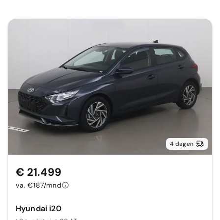
4 dagen
€ 21.499
va. €187/mnd
Hyundai i20