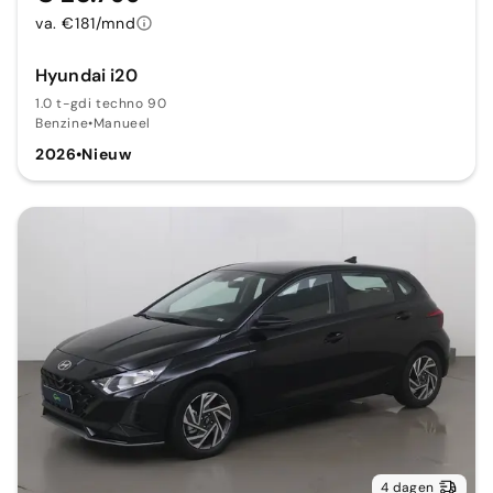
va. €181/mnd
Hyundai i20
1.0 t-gdi techno 90
Benzine
•
Manueel
2026
•
Nieuw
4 dagen