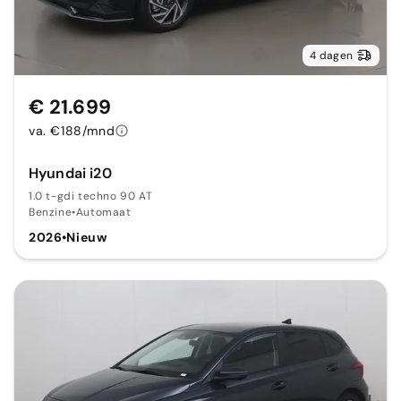
4 dagen
€ 21.699
va. €188/mnd
Hyundai i20
1.0 t-gdi techno 90 AT
Benzine
•
Automaat
2026
•
Nieuw