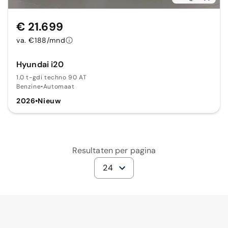
€ 21.699
va. €188/mnd
Hyundai i20
1.0 t-gdi techno 90 AT
Benzine
•
Automaat
2026
•
Nieuw
Resultaten per pagina
24