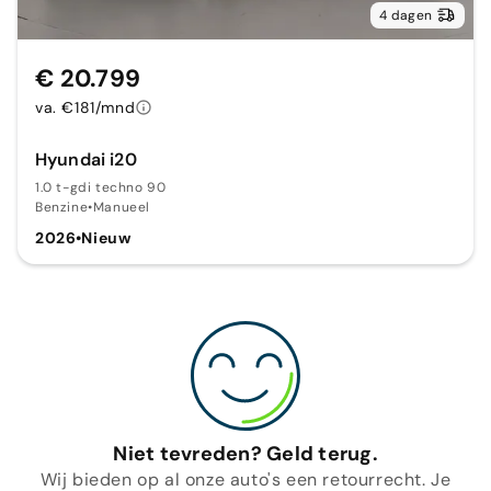
4 dagen
€ 20.799
va. €181/mnd
Hyundai i20
1.0 t-gdi techno 90
Benzine
•
Manueel
2026
•
Nieuw
Niet tevreden? Geld terug.
Wij bieden op al onze auto's een retourrecht. Je