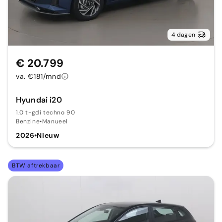
4 dagen
€ 20.799
va. €181/mnd
Hyundai i20
1.0 t-gdi techno 90
Benzine
•
Manueel
2026
•
Nieuw
BTW aftrekbaar