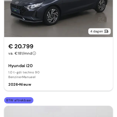
4 dagen
€ 20.799
va. €181/mnd
Hyundai i20
1.0 t-gdi techno 90
Benzine
•
Manueel
2026
•
Nieuw
BTW aftrekbaar