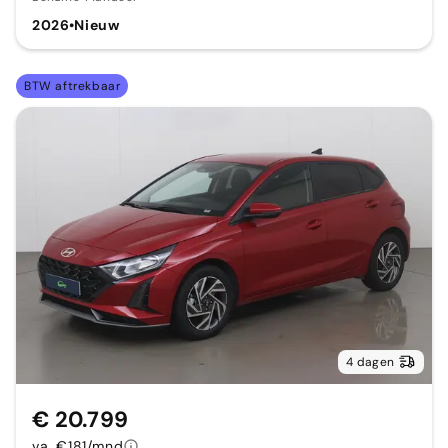
2026
•
Nieuw
BTW aftrekbaar
4 dagen
€ 20.799
va. €181/mnd