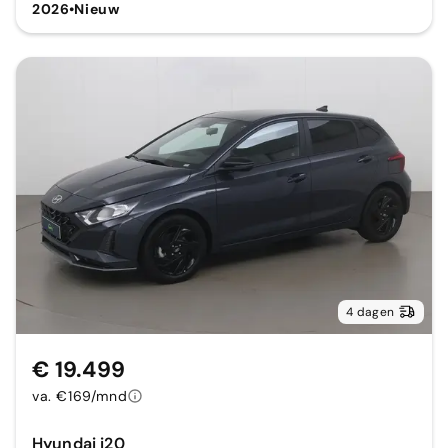
2026
•
Nieuw
4 dagen
€ 19.499
va. €169/mnd
Hyundai i20