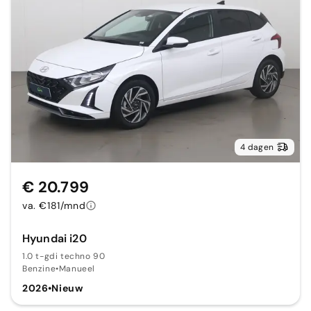
4 dagen
€ 20.799
va. €181/mnd
Hyundai i20
1.0 t-gdi techno 90
Benzine
•
Manueel
2026
•
Nieuw