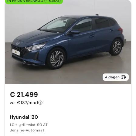
IN PRIJS VERLAAGD (- €500)
4 dagen
€ 21.499
va. €187/mnd
Hyundai i20
1.0 t-gdi twist 90 AT
Benzine
•
Automaat