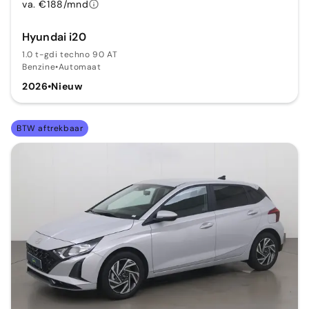
va. €188/mnd
Hyundai i20
1.0 t-gdi techno 90 AT
Benzine
•
Automaat
2026
•
Nieuw
BTW aftrekbaar