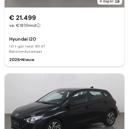
4 dagen
€ 21.499
va. €187/mnd
Hyundai i20
1.0 t-gdi twist 90 AT
Benzine
•
Automaat
2026
•
Nieuw