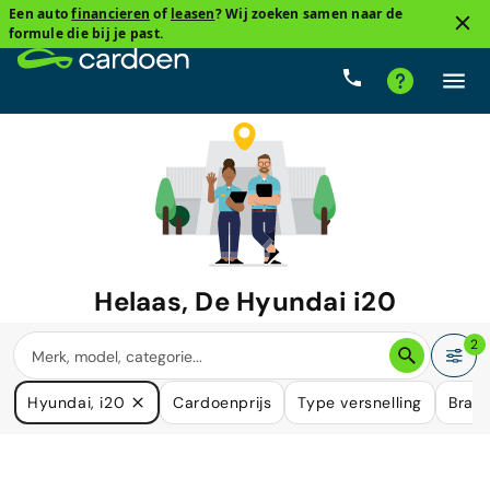
Een auto
financieren
of
leasen
? Wij zoeken samen naar de
formule die bij je past.
Helaas, De
Hyundai i20
waar u naar zoekt is niet langer
2
beschikbaar.
Hyundai, i20
Cardoenprijs
Type versnelling
Brand
We hebben veel auto's die in uw behoefte kunnen voorzien.