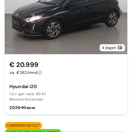
4 dagen
€ 20.999
va. €182/mnd
Hyundai i20
1.0 t-gdi twist 90 AT
Benzine
•
Automaat
2026
•
Nieuw
CARDOEN OUTLET