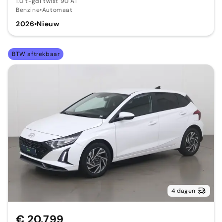
1.0 t-gdi twist 90 AT
Benzine
•
Automaat
2026
•
Nieuw
BTW aftrekbaar
4 dagen
€ 20.799