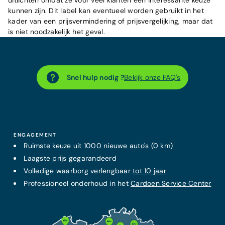
uitlichten omdat ze voor veel klanten een interessante keuze
kunnen zijn. Dit label kan eventueel worden gebruikt in het
kader van een prijsvermindering of prijsvergelijking, maar dat
is niet noodzakelijk het geval.
Snel hulp nodig ?
Bekijk onze FAQ's
ENGAGEMENT
Ruimste keuze uit 1000 nieuwe auto's (0 km)
Laagste prijs
gegarandeerd
Volledige waarborg verlengbaar
tot 10 jaar
Professioneel onderhoud in het
Cardoen Service Center