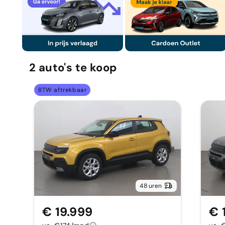
2
auto's
te koop
BTW aftrekbaar
48 uren
€ 19.999
€ 