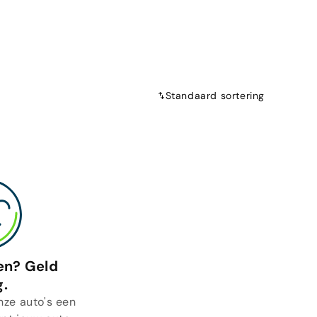
Standaard sortering
en? Geld
g.
nze auto's een