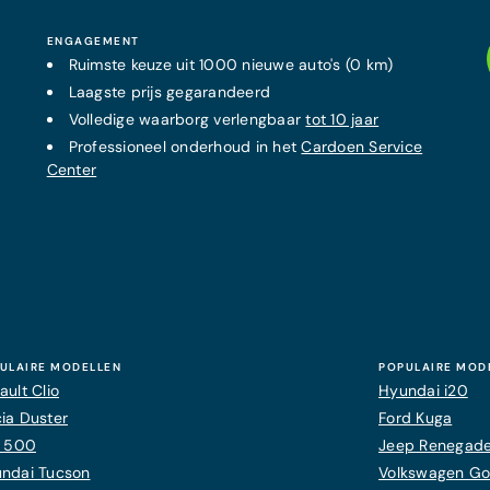
ENGAGEMENT
Ruimste keuze uit 1000 nieuwe auto's (0 km)
Laagste prijs
gegarandeerd
Volledige waarborg verlengbaar
tot 10 jaar
Professioneel onderhoud in het
Cardoen Service
Center
ULAIRE MODELLEN
POPULAIRE MOD
ault Clio
Hyundai i20
ia Duster
Ford Kuga
t 500
Jeep Renegad
ndai Tucson
Volkswagen Gol