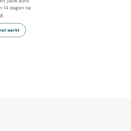
unt jouw auto
n 14 dagen na
g.
het werkt