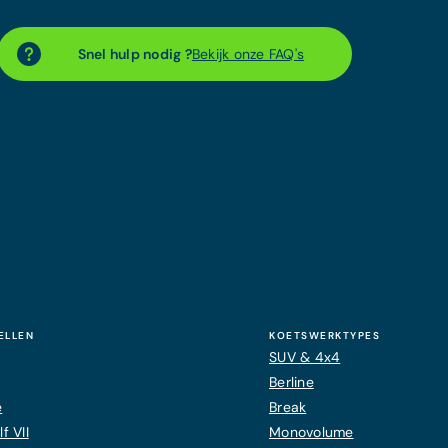
Snel hulp nodig ?
Bekijk onze FAQ's
ELLEN
KOETSWERKTYPES
SUV & 4x4
Berline
e
Break
f VII
Monovolume