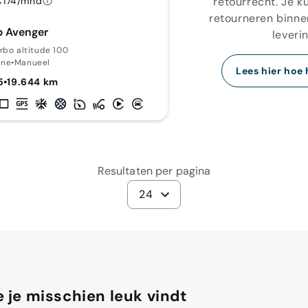
retourrecht. Je k
€174/mnd
retourneren binne
p Avenger
leverin
urbo altitude 100
ine
•
Manueel
Lees hier hoe 
5
•
19.644 km
Resultaten per pagina
24
 je misschien leuk vindt