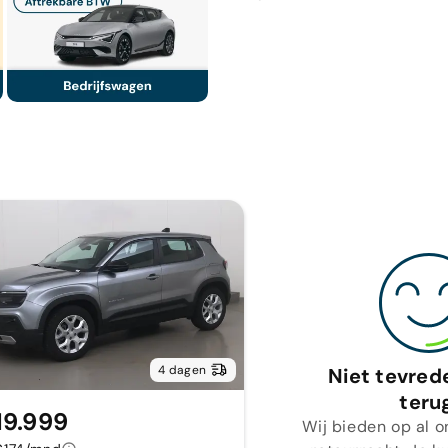
4 dagen
Niet tevred
teru
19.999
Wij bieden op al o