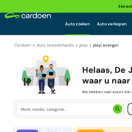
Een au
Auto zoeken
Auto verkopen
Cardoen
Auto tweedehands
jeep
jeep avenger
Helaas, De
waar u naar 
We hebben veel auto's die 