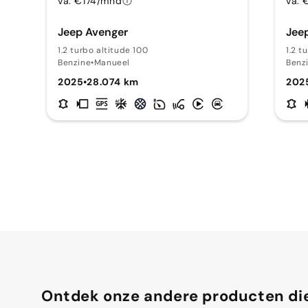
va. €174/mnd
va. 
Jeep Avenger
Jee
1.2 turbo altitude 100
1.2 t
Benzine
•
Manueel
Benz
2025
•
28.074 km
202
Ontdek onze andere producten die