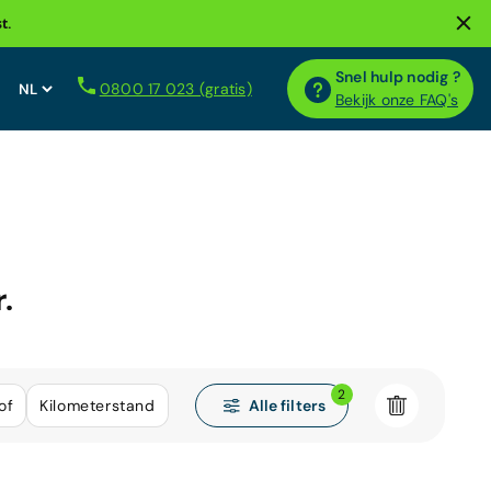
t.
Snel hulp nodig ?
0800 17 023 (gratis)
Bekijk onze FAQ's
.
2
Alle filters
of
Kilometerstand