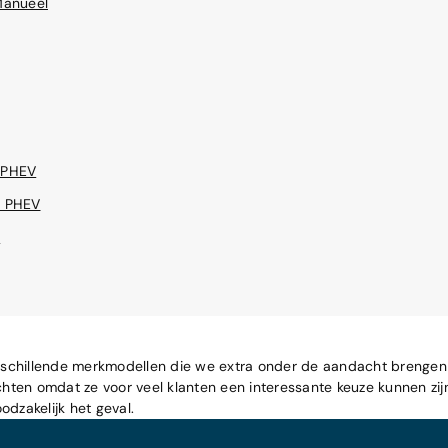
Manueel
 PHEV
e PHEV
e
n verschillende merkmodellen die we extra onder de aandacht brengen
ichten omdat ze voor veel klanten een interessante keuze kunnen zij
oodzakelijk het geval.