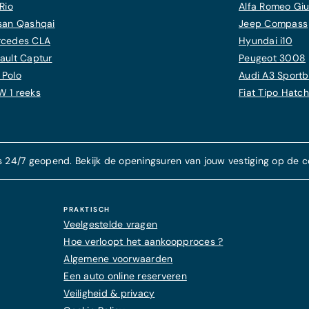
Rio
Alfa Romeo Giul
san Qashqai
Jeep Compass
cedes CLA
Hyundai i10
ault Captur
Peugeot 3008
Polo
Audi A3 Sport
 1 reeks
Fiat Tipo Hatc
s 24/7 geopend. Bekijk de openingsuren van jouw vestiging op de c
PRAKTISCH
Veelgestelde vragen
Hoe verloopt het aankoopproces ?
Algemene voorwaarden
Een auto online reserveren
Veiligheid & privacy