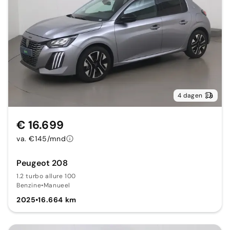
4 dagen
€ 16.699
va. €145/mnd
Peugeot 208
1.2 turbo allure 100
Benzine
•
Manueel
2025
•
16.664 km