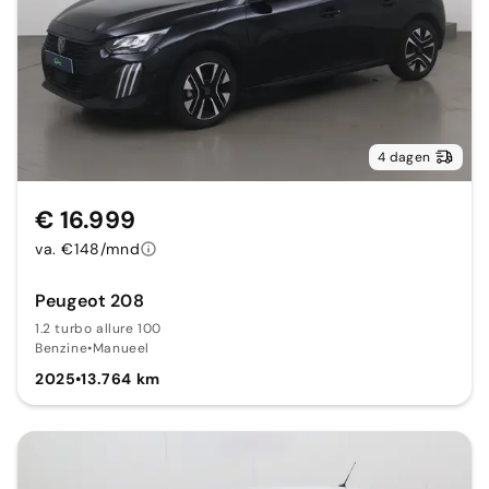
4 dagen
€ 16.999
va. €148/mnd
Peugeot 208
1.2 turbo allure 100
Benzine
•
Manueel
2025
•
13.764 km