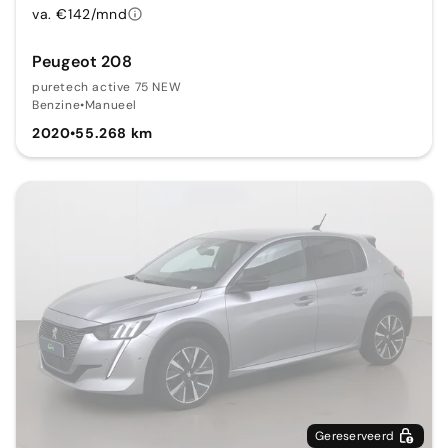
va. €142/mnd
Peugeot 208
puretech active 75 NEW
Benzine
•
Manueel
2020
•
55.268 km
Gereserveerd