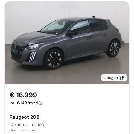
4 dagen
€ 16.999
va. €148/mnd
Peugeot 208
1.2 turbo allure 100
Benzine
•
Manueel