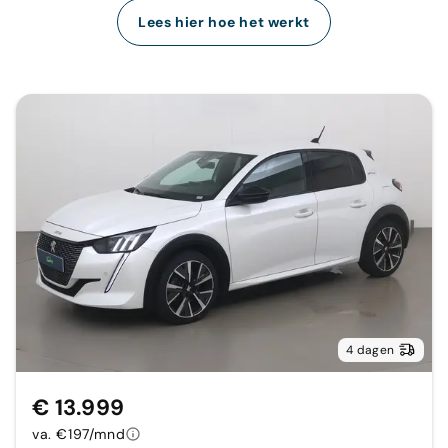
Lees hier hoe het werkt
4 dagen
€ 13.999
va. €197/mnd