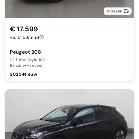
14 dagen
€ 17.599
va. €153/mnd
Peugeot 208
1.2 Turbo Style 100
Benzine
•
Manueel
2025
•
Nieuw