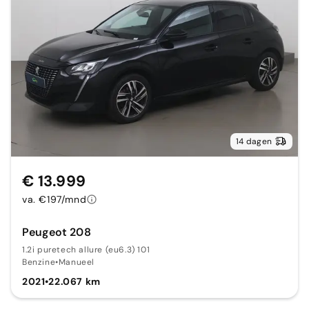
14 dagen
€ 13.999
va. €197/mnd
Peugeot 208
1.2i puretech allure (eu6.3) 101
Benzine
•
Manueel
2021
•
22.067 km