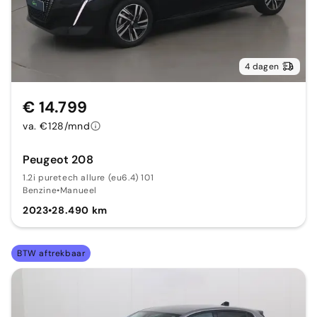
4 dagen
€ 14.799
va. €128/mnd
Peugeot 208
1.2i puretech allure (eu6.4) 101
Benzine
•
Manueel
2023
•
28.490 km
BTW aftrekbaar