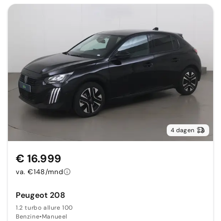
4 dagen
€ 16.999
va. €148/mnd
Peugeot 208
1.2 turbo allure 100
Benzine
•
Manueel