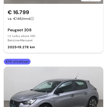
€ 16.799
va. €146/mnd
Peugeot 208
1.2 turbo allure 100
Benzine
•
Manueel
2025
•
19.278 km
BTW aftrekbaar