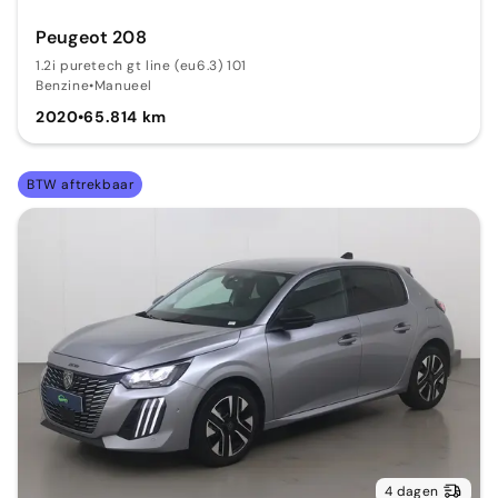
Peugeot 208
1.2i puretech gt line (eu6.3) 101
Benzine
•
Manueel
2020
•
65.814 km
BTW aftrekbaar
4 dagen