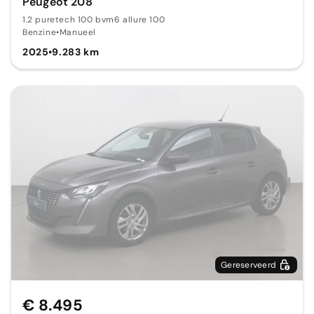
Peugeot 208
1.2 puretech 100 bvm6 allure 100
Benzine
•
Manueel
2025
•
9.283 km
Gereserveerd
€ 8.495