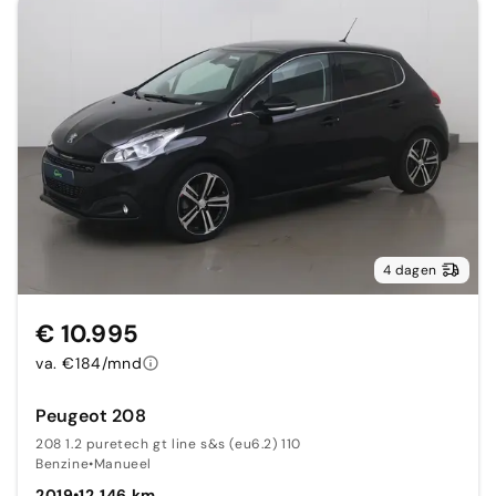
4 dagen
€ 10.995
va. €184/mnd
Peugeot 208
208 1.2 puretech gt line s&s (eu6.2) 110
Benzine
•
Manueel
2019
•
12.146 km