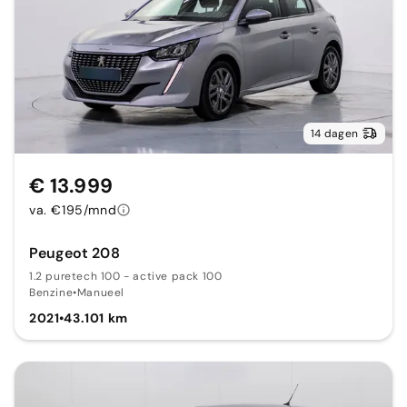
14 dagen
€ 13.999
va. €195/mnd
Peugeot 208
1.2 puretech 100 - active pack 100
Benzine
•
Manueel
2021
•
43.101 km