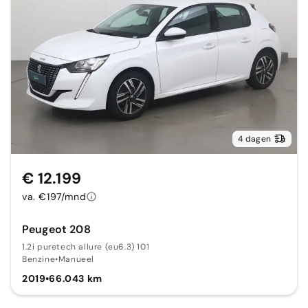
4 dagen
€ 12.199
va. €197/mnd
Peugeot 208
1.2i puretech allure (eu6.3) 101
Benzine
•
Manueel
2019
•
66.043 km