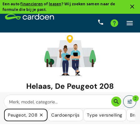
Een auto
financieren
of
leasen
? Wij zoeken samen naar de
formule die bij je past.
Helaas, De
Peugeot 208
waar u naar zoekt is niet langer
2
beschikbaar.
Peugeot, 208
Cardoenprijs
Type versnelling
Bran
We hebben veel auto's die in uw behoefte kunnen voorzien.