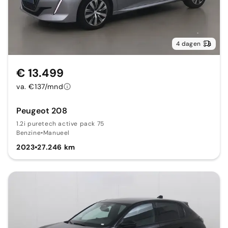
4 dagen
€ 13.499
va. €137/mnd
Peugeot 208
1.2i puretech active pack 75
Benzine
•
Manueel
2023
•
27.246 km