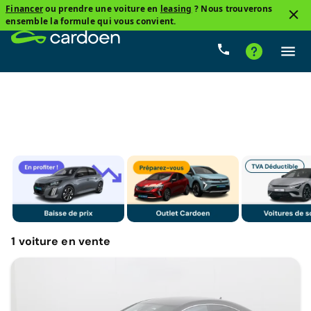
Financer
ou prendre une voiture en
leasing
? Nous trouverons
2
ensemble la formule qui vous convient.
Routière
Mercedes-Benz
Prix
Boîte de vitesse
1
voiture
en vente