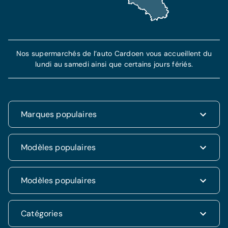
Nos supermarchés de l’auto Cardoen vous accueillent du
lundi au samedi ainsi que certains jours fériés.
Marques populaires
Renault
Modèles populaires
Fiat
Dacia
Renault Clio
Modèles populaires
Volkswagen
Dacia Duster
Hyundai
Fiat 500
Kia
Hyundai i20
Catégories
Hyundai Tucson
Nissan
Ford Kuga