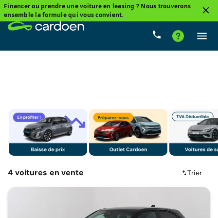
Financer
ou prendre une voiture en
leasing
? Nous trouverons
3
ensemble la formule qui vous convient.
SUV
Opel
Électrique
Prix
Boîte de vitess
4
voitures
en vente
Trier