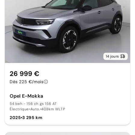
14 jours
26 999 €
Dès 225 €/mois
Opel E-Mokka
54 kwh - 156 ch gs 156 AT
Électrique
•
Auto.
•
403km WLTP
2025
•
3 295 km