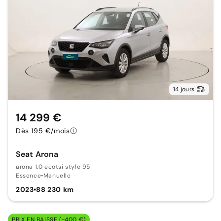
14 jours
14 299 €
Dès 195 €/mois
Seat Arona
arona 1.0 ecotsi style 95
Essence
•
Manuelle
2023
•
88 230 km
PRIX EN BAISSE (-400 €)