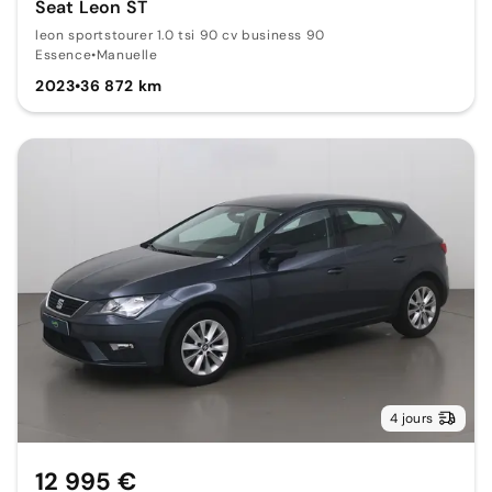
Seat Leon ST
leon sportstourer 1.0 tsi 90 cv business 90
Essence
•
Manuelle
2023
•
36 872 km
4 jours
12 995 €