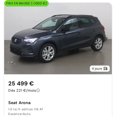
PRIX EN BAISSE (>1000 €)
4 jours
25 499 €
Dès 221 €/mois
Seat Arona
1.0 tsi fr edition 116 AT
Essence
•
Auto.