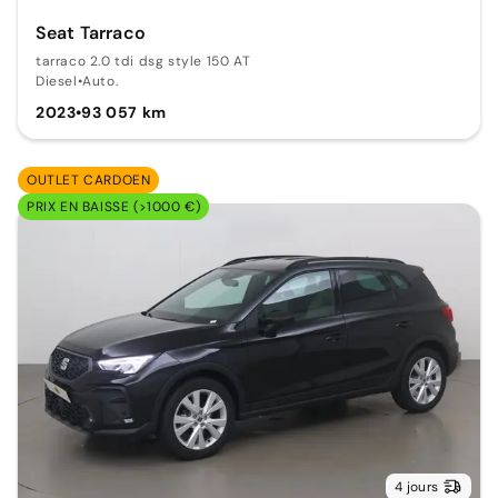
Seat Tarraco
tarraco 2.0 tdi dsg style 150 AT
Diesel
•
Auto.
2023
•
93 057 km
OUTLET CARDOEN
PRIX EN BAISSE (>1000 €)
4 jours