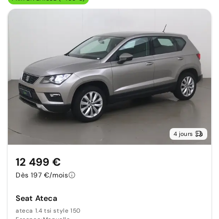
4 jours
12 499 €
Dès 197 €/mois
Seat Ateca
ateca 1.4 tsi style 150