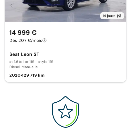
14 jours
14 999 €
Dès 207 €/mois
Seat Leon ST
st 1.6tdi cr 115 - style 115
Diesel
•
Manuelle
2020
•
129 719 km