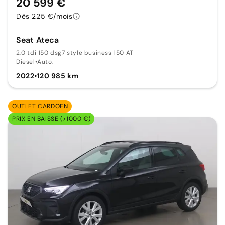
20 599 €
Dès 225 €/mois
Seat Ateca
2.0 tdi 150 dsg7 style business 150 AT
Diesel
•
Auto.
2022
•
120 985 km
OUTLET CARDOEN
PRIX EN BAISSE (>1000 €)