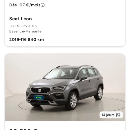
Dès 197 €/mois
Seat Leon
1.0 TSI Style 115
Essence
•
Manuelle
2019
•
116 840 km
14 jours