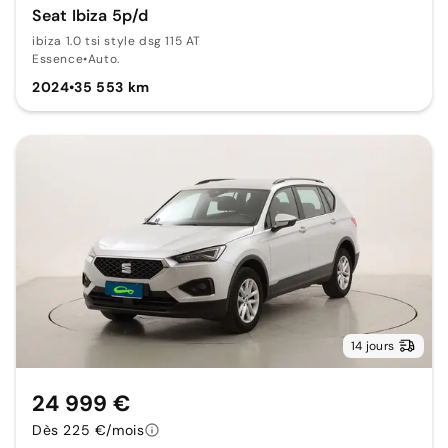
Seat Ibiza 5p/d
ibiza 1.0 tsi style dsg 115 AT
Essence
•
Auto.
2024
•
35 553 km
14 jours
24 999 €
Dès 225 €/mois