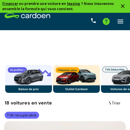
Financer
ou prendre une voiture en
leasing
? Nous trouverons
1
ensemble la formule qui vous convient.
Seat
Prix
Boîte de vitesse
Carburant
Kilométr
18
voitures
en vente
Trier
TVA récupérable