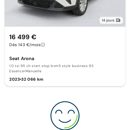
14 jours
16 499 €
Dès 143 €/mois
Seat Arona
1.0 tsi 95 ch start stop bvm5 style business 95
Essence
•
Manuelle
2023
•
32 066 km