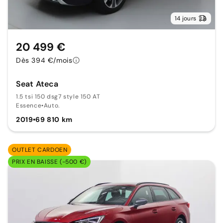
14 jours
20 499 €
Dès 394 €/mois
Seat Ateca
1.5 tsi 150 dsg7 style 150 AT
Essence
•
Auto.
2019
•
69 810 km
OUTLET CARDOEN
PRIX EN BAISSE (-500 €)