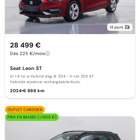
14 jours
28 499 €
Dès 225 €/mois
Seat Leon ST
st 1.4 tsi e-hybrid dsg-6 204 - fr xm 205 AT
Hybride essence rechargeable
•
Auto.
2024
•
6 666 km
OUTLET CARDOEN
PRIX EN BAISSE (>1000 €)