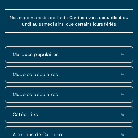
Nos supermarchés de l’auto Cardoen vous accueillent du
lundi au samedi ainsi que certains jours fériés.
Marques populaires
Renault
Modèles populaires
Fiat
Dacia
Renault Clio
Modèles populaires
Volkswagen
Dacia Duster
Hyundai
Fiat 500
Kia
Hyundai i20
Catégories
Hyundai Tucson
Nissan
Ford Kuga
Kia Rio
Mercedes
Jeep Renegade
Nissan Qashqai
SUV & 4x4
À propos de Cardoen
Opel
Volkswagen Golf VII