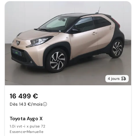
4 jours
16 499 €
Dès 143 €/mois
Toyota Aygo X
1.0i vvt-i x pulse 72
Essence
•
Manuelle