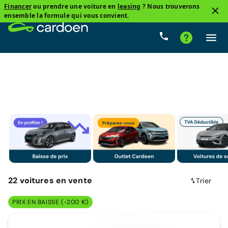
Financer
ou prendre une voiture en
leasing
? Nous trouverons
1
ensemble la formule qui vous convient.
Toyota
Prix
Boîte de vitesse
Carburant
Kilomét
22
voitures
en vente
Trier
PRIX EN BAISSE (-200 €)