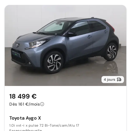
4 jours
18 499 €
Dès 161 €/mois
Toyota Aygo X
1.0i vvt-i x pulse 72 Bi-Tone/cam/Alu 17
Essence
•
Manuelle