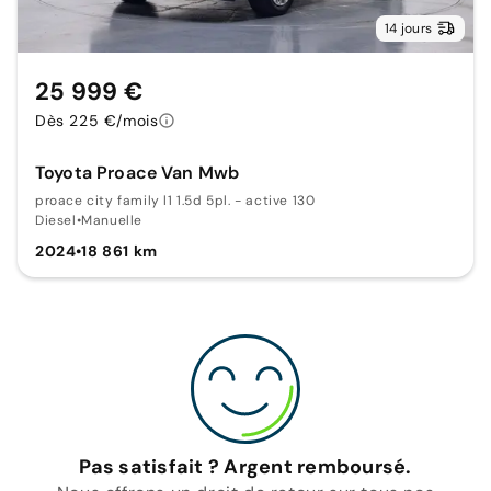
14 jours
25 999 €
Dès 225 €/mois
Toyota Proace Van Mwb
proace city family l1 1.5d 5pl. - active 130
Diesel
•
Manuelle
2024
•
18 861 km
Pas satisfait ? Argent remboursé.