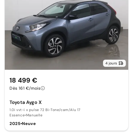
4 jours
18 499 €
Dès 161 €/mois
Toyota Aygo X
1.0i vvt-i x pulse 72 Bi-Tone/cam/Alu 17
Essence
•
Manuelle
2025
•
Neuve