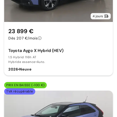
4 jours
23 899 €
Dès 207 €/mois
Toyota Aygo X Hybrid (HEV)
1.5 Hybrid 116h AT
Hybride essence
•
Auto.
2026
•
Neuve
PRIX EN BAISSE (-100 €)
TVA récupérable