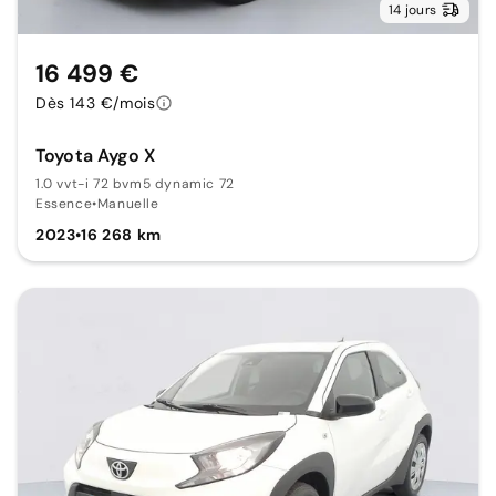
14 jours
16 499 €
Dès 143 €/mois
Toyota Aygo X
1.0 vvt-i 72 bvm5 dynamic 72
Essence
•
Manuelle
2023
•
16 268 km