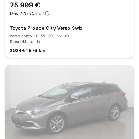
25 999 €
Dès 225 €/mois
Toyota Proace City Verso Swb
verso combi l1 1.5d 130 - vx 130
Diesel
•
Manuelle
2024
•
61 976 km