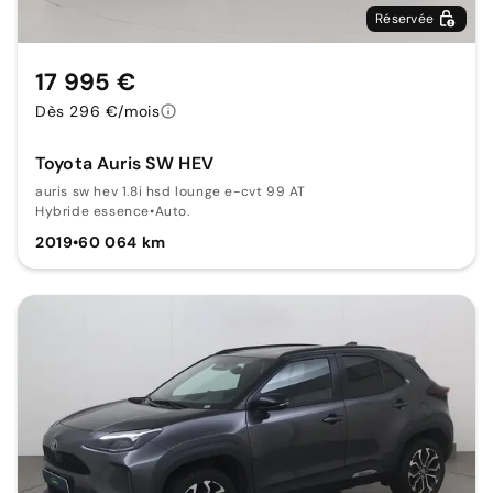
Réservée
17 995 €
Dès 296 €/mois
Toyota Auris SW HEV
auris sw hev 1.8i hsd lounge e-cvt 99 AT
Hybride essence
•
Auto.
2019
•
60 064 km