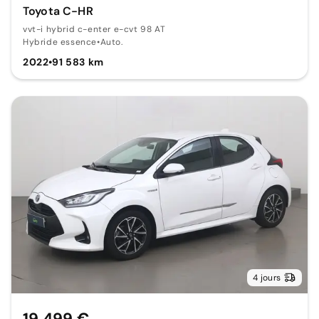
Toyota C-HR
vvt-i hybrid c-enter e-cvt 98 AT
Hybride essence
•
Auto.
2022
•
91 583 km
4 jours
19 499 €