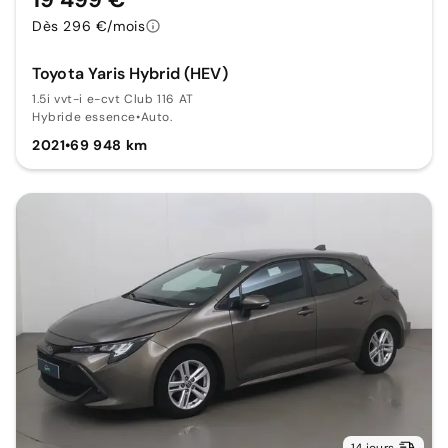
Dès 296 €/mois
Toyota Yaris Hybrid (HEV)
1.5i vvt-i e-cvt Club 116 AT
Hybride essence
•
Auto.
2021
•
69 948 km
14 jours