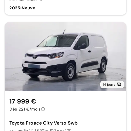
2025
•
Neuve
14 jours
17 999 €
Dès 221 €/mois
Toyota Proace City Verso Swb
van media 1.5d 650kg 100 - gx 100