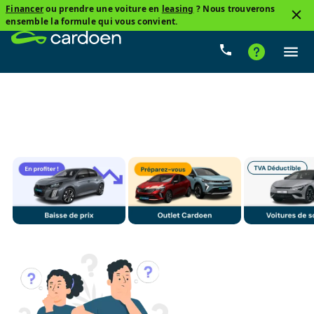
Financer
ou prendre une voiture en
leasing
? Nous trouverons
4
ensemble la formule qui vous convient.
SUV
BMW, X3 G01
Essence
Prix
Boîte de 