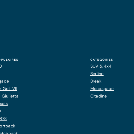
OPULAIRES
CATÉGORIES
20
SUV & 4x4
Berline
gade
Break
 Golf VII
Monospace
 Giulietta
Citadine
pass
0
008
ortback
Hatchback