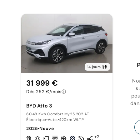
P
14 jours
Nou
31 999 €
s
Dès 252 €/mois
pou
dans
BYD Atto 3
60.48 Kwh Comfort My25 202 AT
Électrique
•
Auto.
•
420km WLTP
2025
•
Neuve
+2