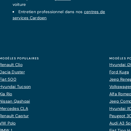
voiture
Entretien professionnel dans nos
centres de
services Cardoen
MODÈLES POPULAIRES
MODÈLES P
Renault Clio
Hyundai i
Dacia Duster
Ford Kuga
Fiat 500
Jeep Rene
Hyundai Tucson
Volkswagen
Kia Rio
Alfa Romeo
Nissan Qashqai
Jeep Com
Mercedes CLA
Hyundai i1
Renault Captur
Peugeot 3
VW Polo
Audi A3 Sp
BMW 1
Fiat Tipo 