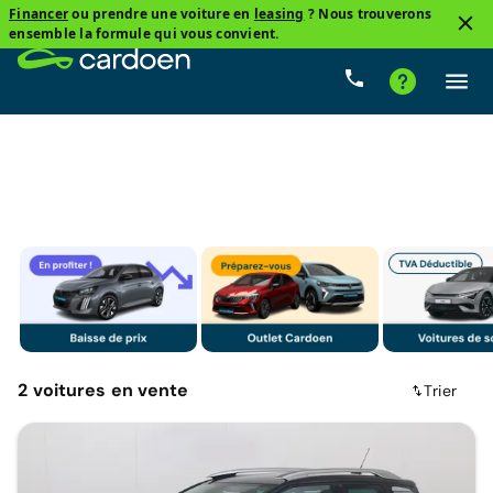
Financer
ou prendre une voiture en
leasing
? Nous trouverons
4
ensemble la formule qui vous convient.
SUV
Citroen, C3 Aircross
Essence
Prix
Bo
2
voitures
en vente
Trier