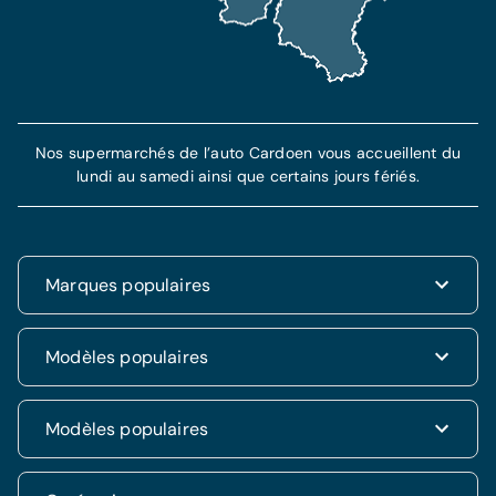
Nos supermarchés de l’auto Cardoen vous accueillent du
lundi au samedi ainsi que certains jours fériés.
Marques populaires
Renault
Modèles populaires
Fiat
Dacia
Renault Clio
Modèles populaires
Volkswagen
Dacia Duster
Hyundai
Fiat 500
Kia
Hyundai i20