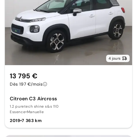
4 jours
13 795 €
Dès 197 €/mois
Citroen C3 Aircross
1.2 puretech shine s&s 110
Essence
•
Manuelle
2019
•
7 363 km