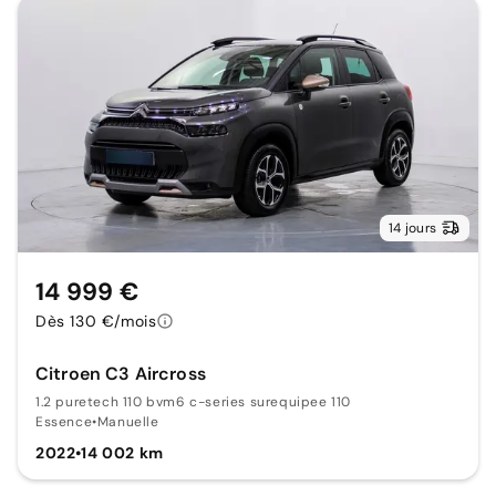
14 jours
14 999 €
Dès 130 €/mois
Citroen C3 Aircross
1.2 puretech 110 bvm6 c-series surequipee 110
Essence
•
Manuelle
2022
•
14 002 km