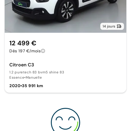
14 jours
12 499 €
Dès 197 €/mois
Citroen C3
1.2 puretech 83 bvm5 shine 83
Essence
•
Manuelle
2020
•
35 991 km