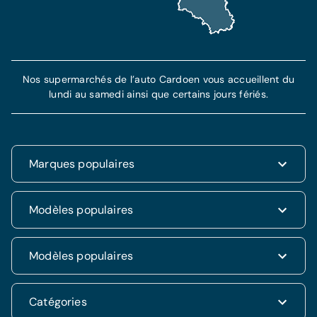
Nos supermarchés de l’auto Cardoen vous accueillent du
lundi au samedi ainsi que certains jours fériés.
Marques populaires
Renault
Modèles populaires
Fiat
Dacia
Renault Clio
Modèles populaires
Volkswagen
Dacia Duster
Hyundai
Fiat 500
Kia
Hyundai i20
Catégories
Hyundai Tucson
Nissan
Ford Kuga