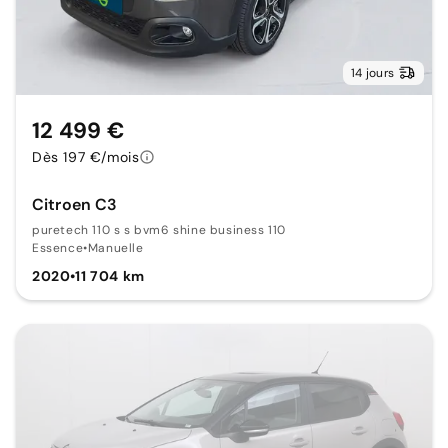
14 jours
12 499 €
Dès 197 €/mois
Citroen C3
puretech 110 s s bvm6 shine business 110
Essence
•
Manuelle
2020
•
11 704 km