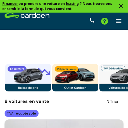
Financer
ou prendre une voiture en
leasing
? Nous trouverons
4
ensemble la formule qui vous convient.
Citadine
Citroen, C3
Essence
Prix
Boîte 
8
voitures
en vente
Trier
TVA récupérable