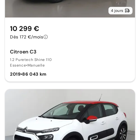
4 jours
10 299 €
Dès 172 €/mois
Citroen C3
1.2 Puretech Shine 110
Essence
•
Manuelle
2019
•
86 043 km