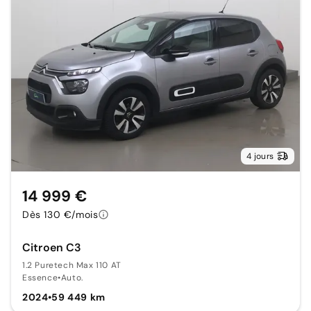
4 jours
14 999 €
Dès 130 €/mois
Citroen C3
1.2 Puretech Max 110 AT
Essence
•
Auto.
2024
•
59 449 km