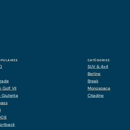
OPULAIRES
CATÉGORIES
20
SUV & 4x4
Berline
gade
Break
 Golf VII
Monospace
 Giulietta
Citadine
pass
0
008
ortback