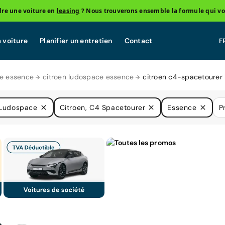
re une voiture en
leasing
? Nous trouverons ensemble la formule qui vo
 voiture
Planifier un entretien
Contact
e essence
citroen ludospace essence
citroen c4-spacetourer
Ludospace
Citroen, C4 Spacetourer
Essence
P