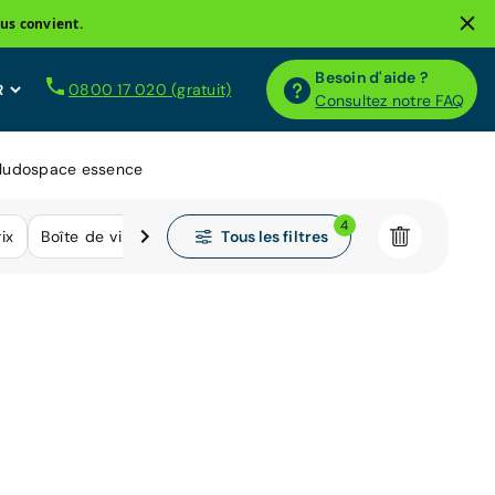
us convient.
Besoin d'aide ?
0800 17 020 (gratuit)
Consultez notre FAQ
 ludospace essence
4
Tous les filtres
rix
Boîte de vitesse
Kilométrage