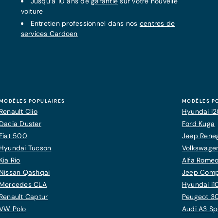
Jusqu’à 10 ans de
garantie
sur votre nouvelle
voiture
Entretien professionnel dans nos
centres de
services Cardoen
MODÈLES POPULAIRES
MODÈLES P
Renault Clio
Hyundai i
Dacia Duster
Ford Kuga
Fiat 500
Jeep Rene
Hyundai Tucson
Volkswagen
Kia Rio
Alfa Romeo
Nissan Qashqai
Jeep Com
Mercedes CLA
Hyundai i1
Renault Captur
Peugeot 3
VW Polo
Audi A3 Sp