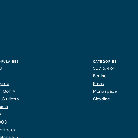
OPULAIRES
CATÉGORIES
20
SUV & 4x4
Berline
gade
Break
 Golf VII
Monospace
 Giulietta
Citadine
pass
0
008
ortback
Hatchback