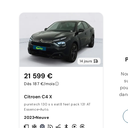
P
14 jours
Nou
21 599 €
s
Dès 187 €/mois
pou
dans
Citroen C4 X
puretech 130 s s eat8 feel pack 131 AT
Essence
•
Auto.
2023
•
Neuve