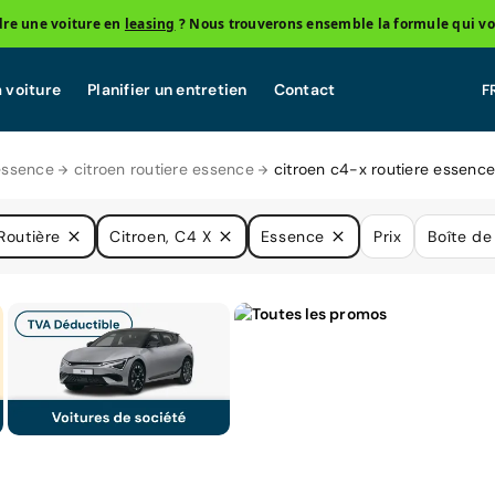
re une voiture en
leasing
? Nous trouverons ensemble la formule qui vo
 voiture
Planifier un entretien
Contact
essence
citroen routiere essence
citroen c4-x routiere essence
Routière
Citroen, C4 X
Essence
Prix
Boîte de