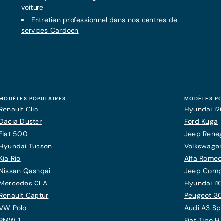
voiture
Entretien professionnel dans nos
centres de
services Cardoen
MODÈLES POPULAIRES
MODÈLES P
Renault Clio
Hyundai i
Dacia Duster
Ford Kuga
Fiat 500
Jeep Rene
Hyundai Tucson
Volkswagen
Kia Rio
Alfa Romeo
Nissan Qashqai
Jeep Com
Mercedes CLA
Hyundai i1
Renault Captur
Peugeot 3
VW Polo
Audi A3 Sp
BMW 1
Fiat Tipo 