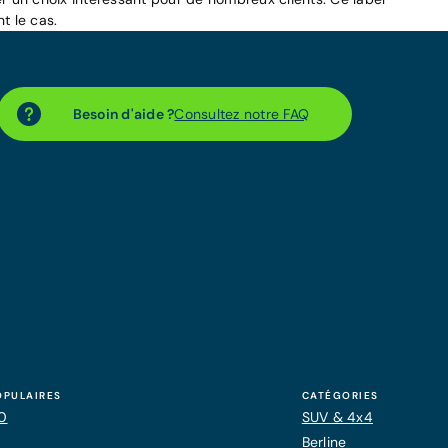
t le cas.
Besoin d'aide ?
Consultez notre FAQ
OPULAIRES
CATÉGORIES
20
SUV & 4x4
Berline