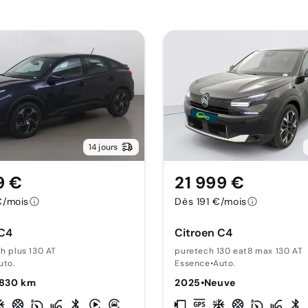
14 jours
9 €
21 999 €
€/mois
Dès 191 €/mois
 C4
Citroen C4
ch plus 130 AT
puretech 130 eat8 max 130 AT
uto.
Essence
•
Auto.
 830 km
2025
•
Neuve