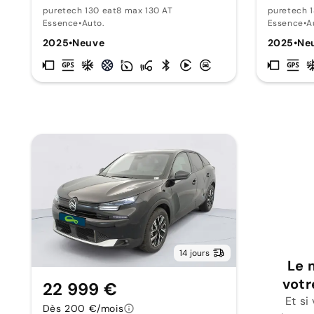
puretech 130 eat8 max 130 AT
puretech 1
Essence
•
Auto.
Essence
•
A
2025
•
Neuve
2025
•
Ne
14 jours
Le 
votr
22 999 €
Et si
Dès 200 €/mois