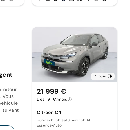
rgent
14 jours
e retour
21 999 €
. Vous
Dès 191 €/mois
véhicule
s suivant
Citroen C4
puretech 130 eat8 max 130 AT
Essence
•
Auto.