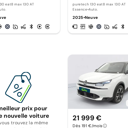
30 eat8 max 130 AT
puretech 130 eat8 max 130 AT
uto.
Essence
•
Auto.
uve
2025
•
Neuve
meilleur prix pour
e nouvelle voiture
21 999 €
 vous trouvez la même
Dès 191 €/mois