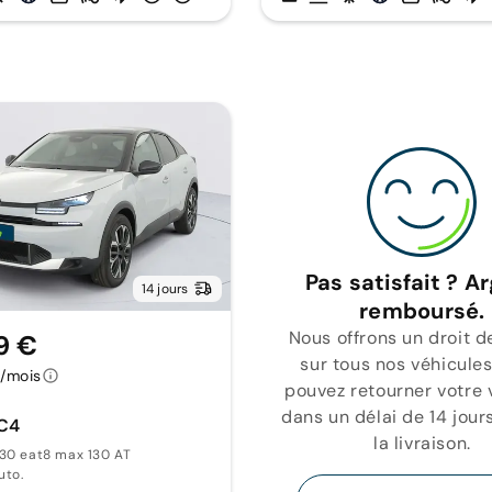
Pas satisfait ? A
14 jours
remboursé.
Nous offrons un droit d
9 €
sur tous nos véhicules
€/mois
pouvez retourner votre 
dans un délai de 14 jour
 C4
la livraison.
30 eat8 max 130 AT
uto.