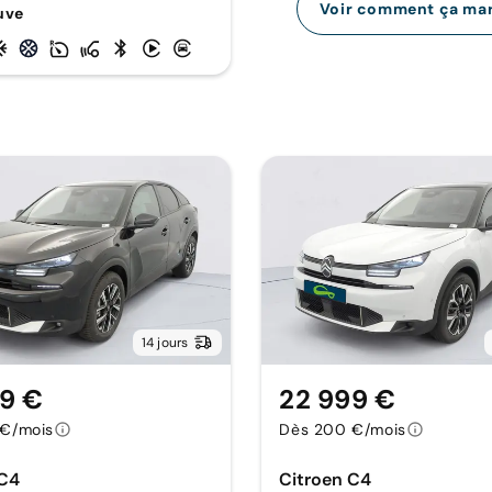
Voir comment ça ma
uve
14 jours
9 €
22 999 €
€/mois
Dès 200 €/mois
 C4
Citroen C4