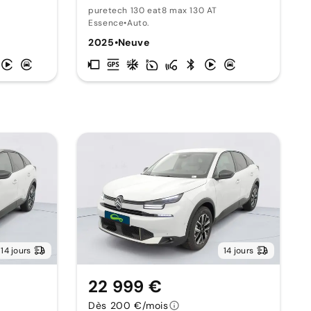
puretech 130 eat8 max 130 AT
Essence
•
Auto.
2025
•
Neuve
14 jours
14 jours
22 999 €
Dès 200 €/mois