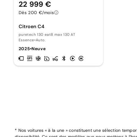
22 999 €
Dès 200 €/mois
Citroen C4
puretech 130 eat8 max 130 AT
Essence
•
Auto.
2025
•
Neuve
* Nos voitures « à la une » constituent une sélection tempo
disponibilité. Ce sont des modèles que nous mettons à l’ho