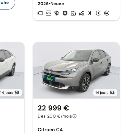
rche
2025
•
Neuve
14 jours
14 jours
22 999 €
Dès 200 €/mois
Citroen C4