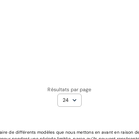
Résultats par page
24
raire de différents modèles que nous mettons en avant en raison de 
nneur pendant une période limitée, parce qu’ils peuvent représente