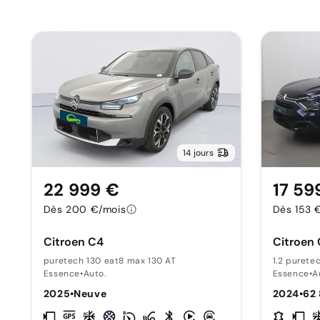
14 jours
22 999 €
17 59
Dès 200 €/mois
Dès 153 
Citroen C4
Citroen
puretech 130 eat8 max 130 AT
1.2 purete
Essence
•
Auto.
Essence
•
A
2025
•
Neuve
2024
•
62