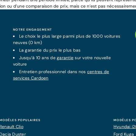
tion ou d’une comparaison de prix, mais ce n’est pas nécessairemen
NOTRE ENGAGEMENT
Le choix le plus large parmi plus de 1000 voitures
neuves (0 km)
La
garantie
du prix le plus bas
Jusqu’à 10 ans de
garantie
sur votre nouvelle
voiture
Entretien professionnel dans nos
centres de
services Cardoen
MODÈLES POPULAIRES
MODÈLES P
Renault Clio
Hyundai i
Dacia Duster
Ford Kuga