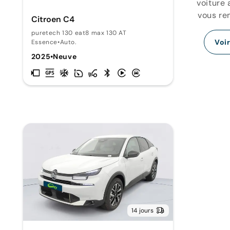
voiture 
vous re
Citroen C4
puretech 130 eat8 max 130 AT
Voi
Essence
•
Auto.
2025
•
Neuve
14 jours