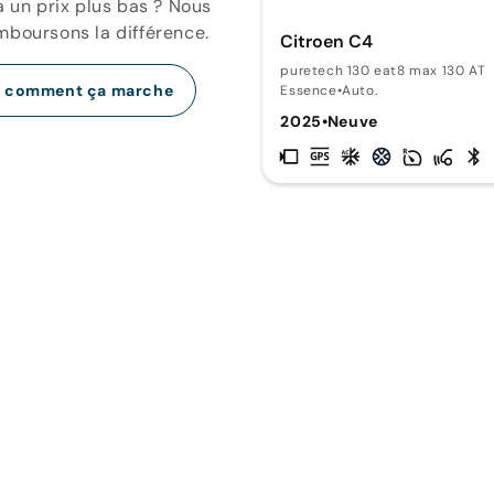
a un prix plus bas ? Nous
mboursons la différence.
Citroen C4
puretech 130 eat8 max 130 AT
r comment ça marche
Essence
•
Auto.
2025
•
Neuve