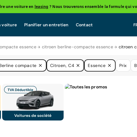
re une voiture en
leasing
? Nous trouverons ensemble la formule qui vo
 voiture
Planifier un entretien
Contact
compacte essence
citroen berline-compacte essence
citroen 
Berline compacte
Citroen, C4
Essence
Prix
B