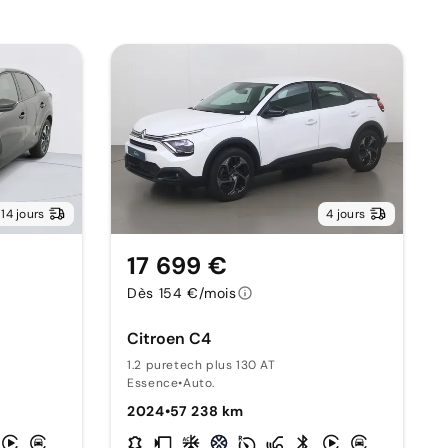
14 jours
4 jours
17 699 €
Dès 154 €/mois
Citroen C4
1.2 puretech plus 130 AT
Essence
•
Auto.
2024
•
57 238 km