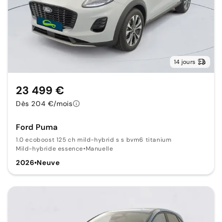
14 jours
23 499 €
Dès 204 €/mois
Ford Puma
1.0 ecoboost 125 ch mild-hybrid s s bvm6 titanium
Mild-hybride essence
•
Manuelle
2026
•
Neuve