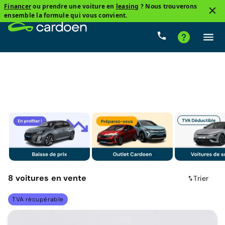
Financer
ou prendre une voiture en
leasing
? Nous trouverons
3
ensemble la formule qui vous convient.
Ford, Puma
De 0 km À 10 000 km
Prix
Boîte d
8
voitures
en vente
Trier
TVA récupérable