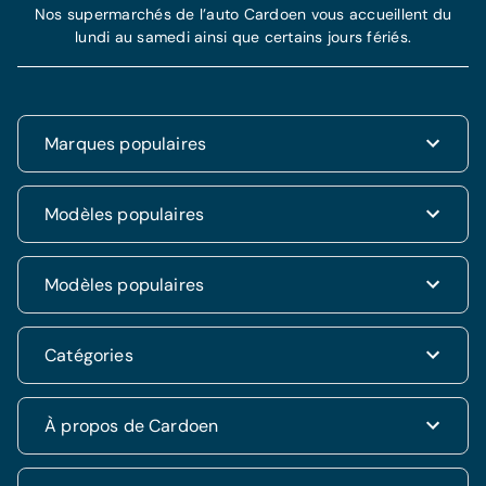
Nos supermarchés de l’auto Cardoen vous accueillent du
lundi au samedi ainsi que certains jours fériés.
Marques populaires
Renault
Modèles populaires
Fiat
Dacia
Renault Clio
Modèles populaires
Volkswagen
Dacia Duster
Hyundai
Fiat 500
Kia
Hyundai i20
Catégories
Hyundai Tucson
Nissan
Ford Kuga
Kia Rio
Mercedes
Jeep Renegade
Nissan Qashqai
SUV & 4x4
À propos de Cardoen
Opel
Volkswagen Golf VII
Mercedes CLA
Berline
Seat
Alfa Romeo Giulietta
Renault Captur
Break
Peugeot
Jeep Compass