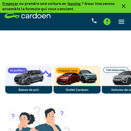
Financer
ou prendre une voiture en
leasing
? Nous trouverons
3
ensemble la formule qui vous convient.
BMW, 1 Hatch
De 0 km À 150 000 km
Prix
Boî