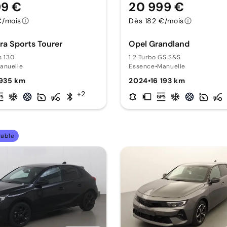
99 €
20 999 €
€/mois
Dès 182 €/mois
ra Sports Tourer
Opel Grandland
s 130
1.2 Turbo GS S&S
anuelle
Essence
•
Manuelle
 935 km
2024
•
16 193 km
+2
rable