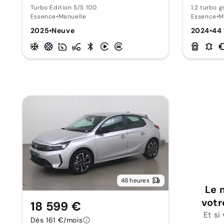
Turbo Edition S/S 100
1.2 turbo g
Essence
•
Manuelle
Essence
•
M
2025
•
Neuve
2024
•
44
48 heures
Le 
votr
18 599 €
Et si
Dès 161 €/mois