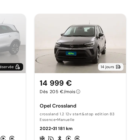
éservée
14 jours
14 999 €
Dès 205 €/mois
Opel Crossland
crossland 1.2 12v start&stop edition 83
Essence
•
Manuelle
2022
•
31 181 km