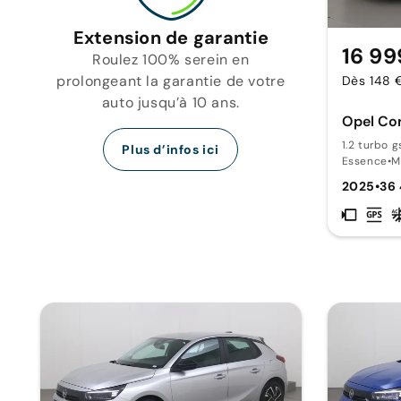
Extension de garantie
16 99
Roulez 100% serein en
prolongeant la garantie de votre
Dès 148 
auto jusqu’à 10 ans.
Opel Co
1.2 turbo g
Plus d’infos ici
Essence
•
M
2025
•
36