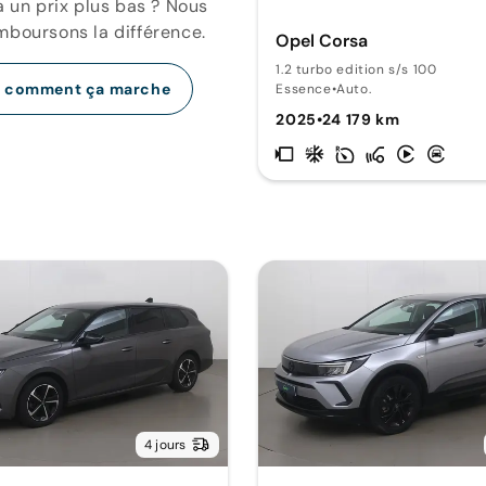
a un prix plus bas ? Nous
mboursons la différence.
Opel Corsa
1.2 turbo edition s/s 100
r comment ça marche
Essence
•
Auto.
2025
•
24 179 km
4 jours