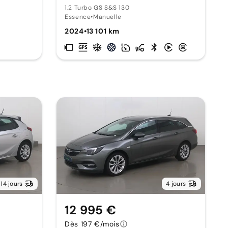
1.2 Turbo GS S&S 130
Essence
•
Manuelle
2024
•
13 101 km
14 jours
4 jours
12 995 €
Dès 197 €/mois