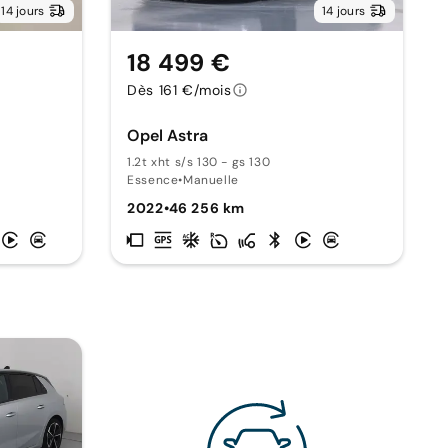
14 jours
14 jours
18 499 €
Dès 161 €/mois
Opel Astra
1.2t xht s/s 130 - gs 130
Essence
•
Manuelle
2022
•
46 256 km