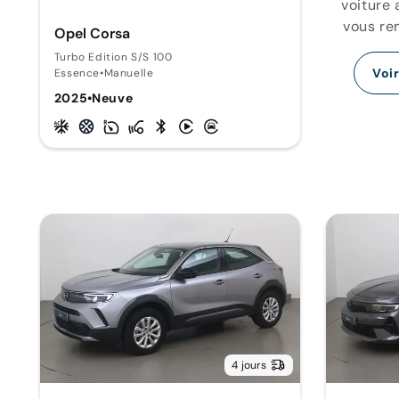
voiture 
vous re
Opel Corsa
Turbo Edition S/S 100
Voi
Essence
•
Manuelle
2025
•
Neuve
4 jours