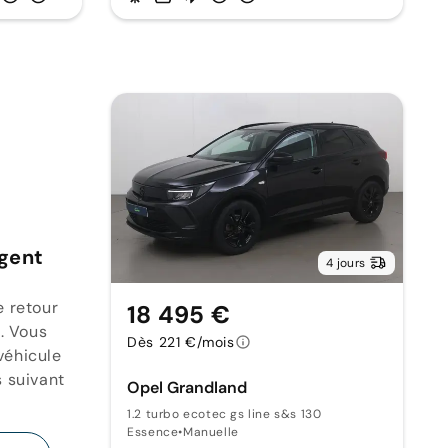
rgent
4 jours
e retour
18 495 €
. Vous
Dès 221 €/mois
véhicule
s suivant
Opel Grandland
1.2 turbo ecotec gs line s&s 130
Essence
•
Manuelle