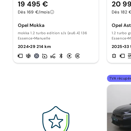
19 495 €
20 9
Dès 169 €/mois
Dès 182 
Opel Mokka
Opel Ast
mokka 1.2 turbo edition s/s (eu6.4) 136
1.2 turbo g
Essence
•
Manuelle
Essence
•
M
2024
•
29 214 km
2025
•
33
TVA récupé