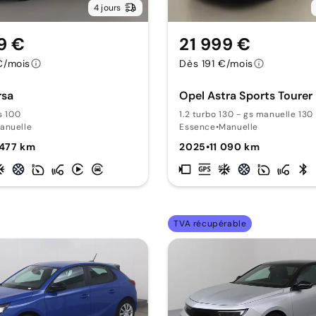
4 jours
9 €
21 999 €
€/mois
Dès 191 €/mois
rsa
Opel Astra Sports Tourer
s 100
1.2 turbo 130 - gs manuelle 130
anuelle
Essence
•
Manuelle
 477 km
2025
•
11 090 km
TVA récupérable