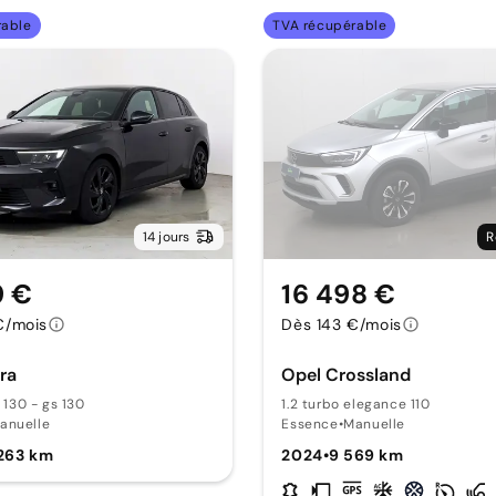
rable
TVA récupérable
14 jours
R
9 €
16 498 €
€/mois
Dès 143 €/mois
ra
Opel Crossland
s 130 - gs 130
1.2 turbo elegance 110
anuelle
Essence
•
Manuelle
263 km
2024
•
9 569 km