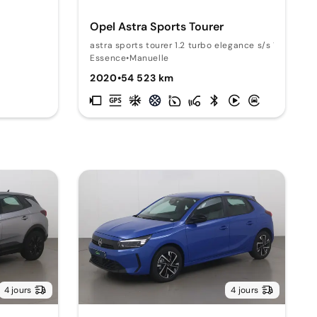
Opel Astra Sports Tourer
astra sports tourer 1.2 turbo elegance s/s 110
Essence
•
Manuelle
2020
•
54 523 km
4 jours
4 jours