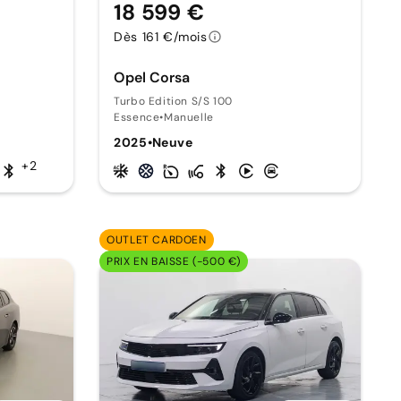
18 599 €
Dès 161 €/mois
Opel Corsa
Turbo Edition S/S 100
Essence
•
Manuelle
2025
•
Neuve
+2
OUTLET CARDOEN
PRIX EN BAISSE (-500 €)