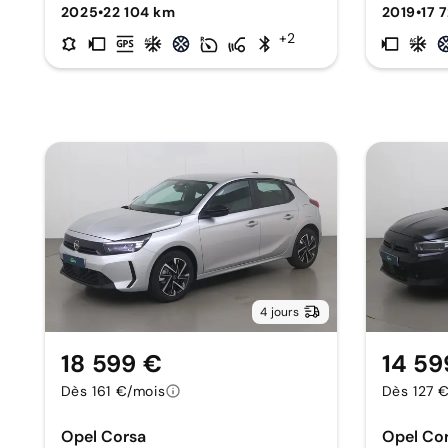
2025
•
22 104 km
2019
•
17 
+2
4 jours
18 599 €
14 59
Dès 161 €/mois
Dès 127 
Opel Corsa
Opel Co