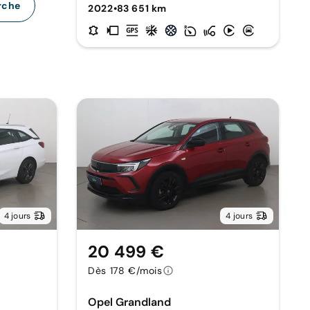
rche
2022
•
83 651 km
4 jours
4 jours
20 499 €
Dès 178 €/mois
Opel Grandland