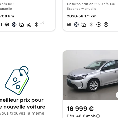
s s/s 100
1.2 turbo edition 2020 s/s 130
anuelle
Essence
•
Manuelle
 708 km
2020
•
56 171 km
+2
meilleur prix pour
e nouvelle voiture
16 999 €
 vous trouvez la même
Dès 148 €/mois