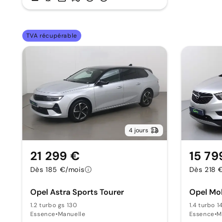
TVA récupérable
4 jours
21 299 €
15 79
Dès 185 €/mois
Dès 218 
Opel Astra Sports Tourer
Opel Mo
1.2 turbo gs 130
1.4 turbo 
Essence
•
Manuelle
Essence
•
M