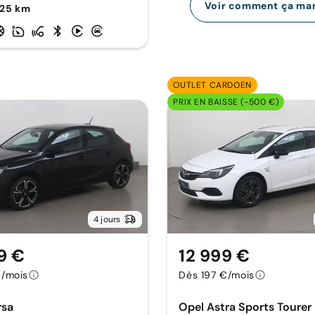
Voir comment ça ma
725 km
OUTLET CARDOEN
PRIX EN BAISSE (-500 €)
4 jours
9 €
12 999 €
€/mois
Dès 197 €/mois
rsa
Opel Astra Sports Tourer