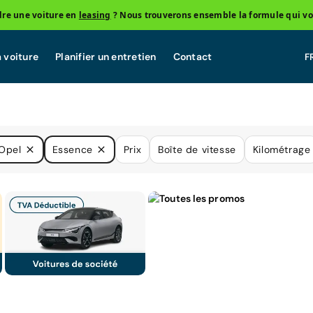
re une voiture en
leasing
? Nous trouverons ensemble la formule qui vo
 voiture
Planifier un entretien
Contact
Opel
Essence
Prix
Boîte de vitesse
Kilométrage