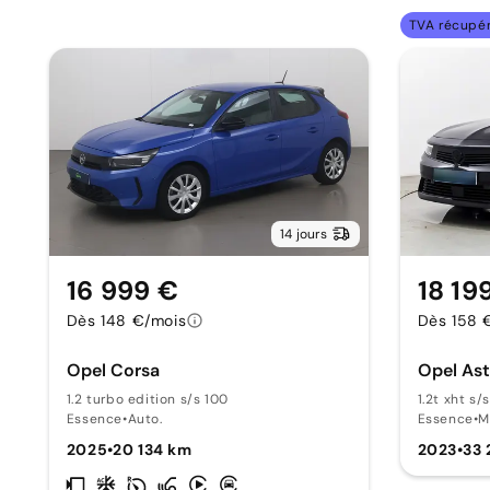
TVA récupé
14 jours
16 999 €
18 19
Dès 148 €/mois
Dès 158 
Opel Corsa
Opel Ast
1.2 turbo edition s/s 100
1.2t xht s/
Essence
•
Auto.
Essence
•
M
2025
•
20 134 km
2023
•
33 