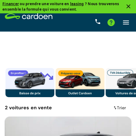
Financer
ou prendre une voiture en
leasing
? Nous trouverons
3
ensemble la formule qui vous convient.
Peugeot, 308
Manuelle
Prix
Carburant
Kilo
2
voitures
en vente
Trier