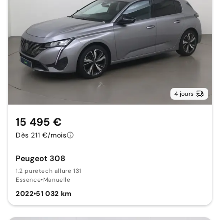
4 jours
15 495 €
Dès 211 €/mois
Peugeot 308
1.2 puretech allure 131
Essence
•
Manuelle
2022
•
51 032 km