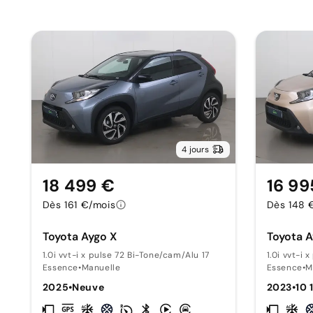
4 jours
18 499 €
16 99
Dès 161 €/mois
Dès 148 
Toyota Aygo X
Toyota A
1.0i vvt-i x pulse 72 Bi-Tone/cam/Alu 17
1.0i vvt-i 
Essence
•
Manuelle
Essence
•
M
2025
•
Neuve
2023
•
10 