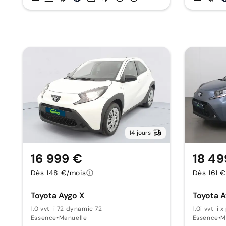
14 jours
16 999 €
18 49
Dès 148 €/mois
Dès 161 
Toyota Aygo X
Toyota A
1.0 vvt-i 72 dynamic 72
1.0i vvt-i 
Essence
•
Manuelle
Essence
•
M