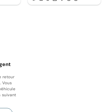
rgent
e retour
. Vous
véhicule
s suivant