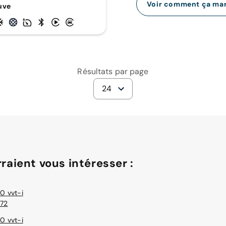
Voir comment ça ma
uve
Résultats par page
24
raient vous intéresser :
.0 vvt-i
72
.0 vvt-i