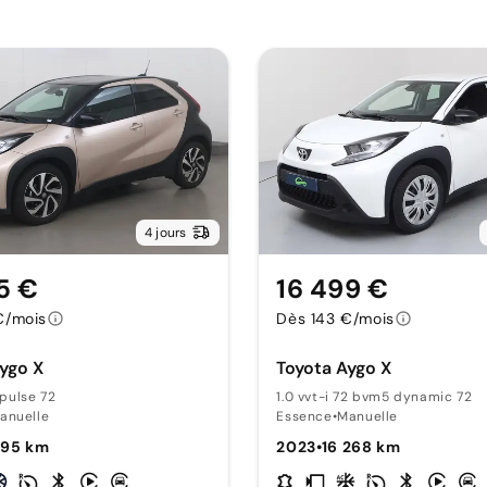
4 jours
5 €
16 499 €
€/mois
Dès 143 €/mois
ygo X
Toyota Aygo X
x pulse 72
1.0 vvt-i 72 bvm5 dynamic 72
anuelle
Essence
•
Manuelle
195 km
2023
•
16 268 km