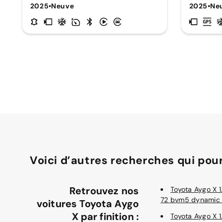
2025
•
Neuve
2025
•
Ne
Voici d’autres recherches qui pour
Retrouvez nos
Toyota Aygo X 1
72 bvm5 dynamic 
voitures Toyota Aygo
X par finition :
Toyota Aygo X 1