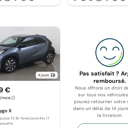
Pas satisfait ? A
4 jours
remboursé.
Nous offrons un droit d
9 €
sur tous nos véhicules
€/mois
pouvez retourner votre 
dans un délai de 14 jour
ygo X
la livraison.
x pulse 72 Bi-Tone/cam/Alu 17
anuelle