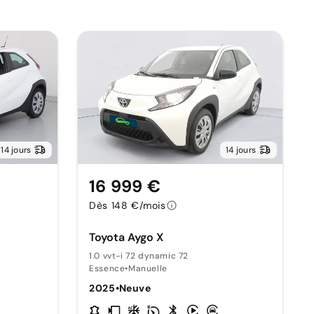
14 jours
14 jours
16 999 €
Dès 148 €/mois
Toyota Aygo X
1.0 vvt-i 72 dynamic 72
Essence
•
Manuelle
2025
•
Neuve