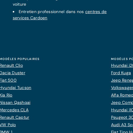
voiture
Entretien professionnel dans nos
centres de
services Cardoen
MODÈLES POPULAIRES
MODÈLES P
Renault Clio
Hyundai i
Dacia Duster
Ford Kuga
Fiat 500
Jeep Rene
Hyundai Tucson
Volkswagen
Kia Rio
Alfa Romeo
Nissan Qashqai
Jeep Com
Mercedes CLA
Hyundai i1
Renault Captur
Peugeot 3
VW Polo
Audi A3 Sp
BMW 1
Fiat Tipo 