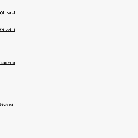
0i vvt-i
0i vvt-i
Essence
Neuves