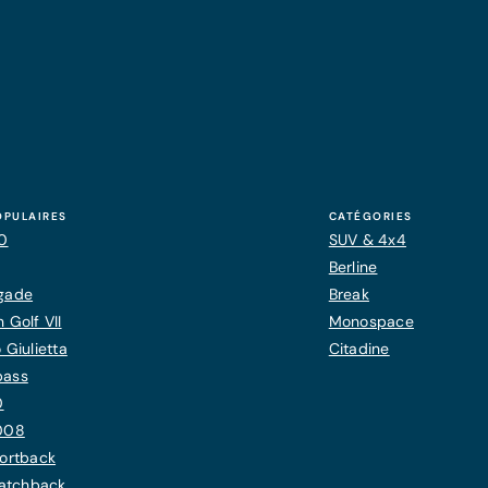
OPULAIRES
CATÉGORIES
20
SUV & 4x4
Berline
gade
Break
 Golf VII
Monospace
 Giulietta
Citadine
pass
0
008
ortback
Hatchback