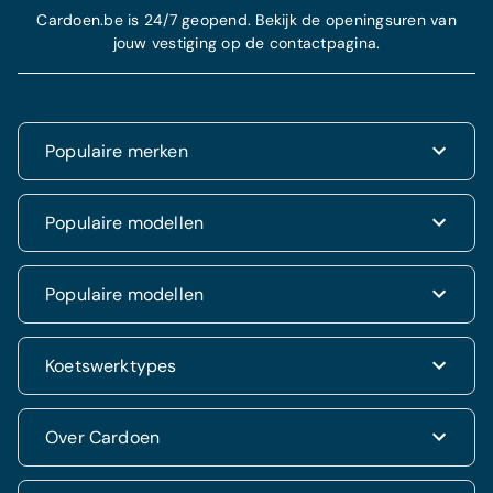
Cardoen.be is 24/7 geopend. Bekijk de openingsuren van
jouw vestiging op de contactpagina.
Populaire merken
Renault
Populaire modellen
Fiat
Dacia
Renault Clio
Populaire modellen
Volkswagen
Dacia Duster
Hyundai
Fiat 500
Kia
Hyundai i20
Koetswerktypes
Hyundai Tucson
Nissan
Ford Kuga
Kia Rio
Mercedes
Jeep Renegade
Nissan Qashqai
SUV & 4x4
Over Cardoen
Opel
Volkswagen Golf VII
Mercedes CLA
Berline
Seat
Alfa Romeo Giulietta
Renault Captur
Break
Peugeot