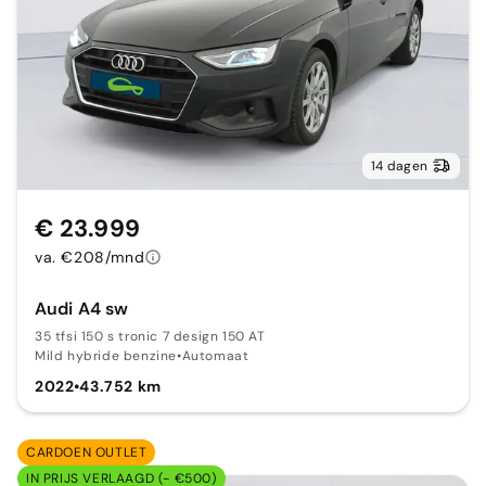
14 dagen
€ 23.999
va. €208/mnd
Audi A4 sw
35 tfsi 150 s tronic 7 design 150 AT
Mild hybride benzine
•
Automaat
2022
•
43.752 km
CARDOEN OUTLET
IN PRIJS VERLAAGD (- €500)