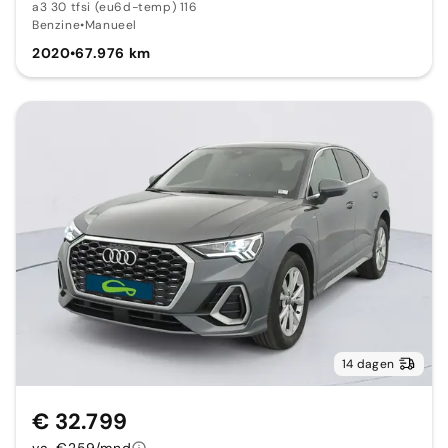
a3 30 tfsi (eu6d-temp) 116
Benzine
•
Manueel
2020
•
67.976 km
14 dagen
€ 32.799
va. €259/mnd