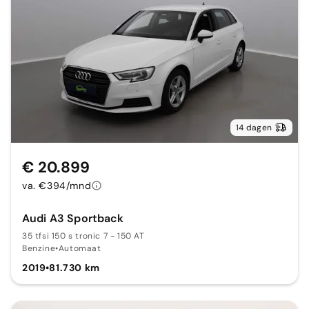
14 dagen
€ 20.899
va. €394/mnd
Audi A3 Sportback
35 tfsi 150 s tronic 7 - 150 AT
Benzine
•
Automaat
2019
•
81.730 km