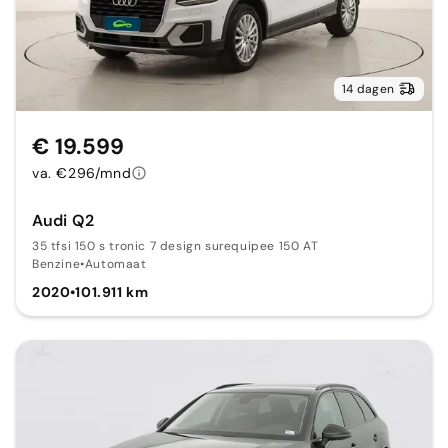
14 dagen
€ 19.599
va. €296/mnd
Audi Q2
35 tfsi 150 s tronic 7 design surequipee 150 AT
Benzine
•
Automaat
2020
•
101.911 km