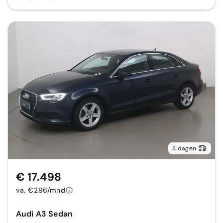
4 dagen
€ 17.498
va. €296/mnd
Audi A3 Sedan