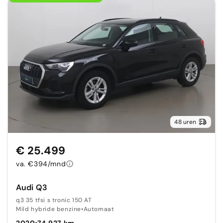
48 uren
€ 25.499
va. €394/mnd
Audi Q3
q3 35 tfsi s tronic 150 AT
Mild hybride benzine
•
Automaat
2020
•
74.927 km