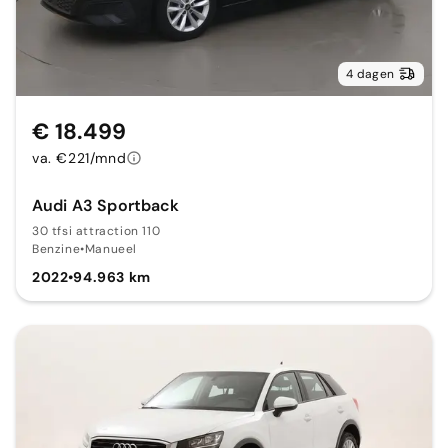
4 dagen
€ 18.499
va. €221/mnd
Audi A3 Sportback
30 tfsi attraction 110
Benzine
•
Manueel
2022
•
94.963 km