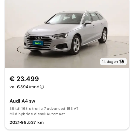
14 dagen
€ 23.499
va. €394/mnd
Audi A4 sw
35 tdi 163 s tronic 7 advanced 163 AT
Mild hybride diesel
•
Automaat
2021
•
98.537 km