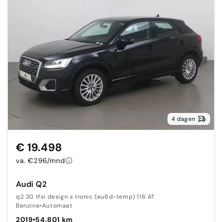
4 dagen
€ 19.498
va. €296/mnd
Audi Q2
q2 30 tfsi design s tronic (eu6d-temp) 116 AT
Benzine
•
Automaat
2019
•
54.801 km