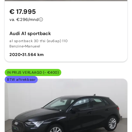
€ 17.995
va. €296/mnd
Audi A1 sportback
a1 sportback 30 tfsi (eu6ap) 110
Benzine
•
Manueel
2020
•
31.564 km
IN PRIJS VERLAAGD (- €400)
BTW aftrekbaar