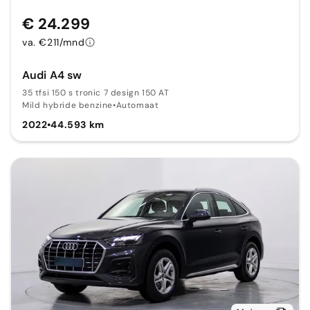
€ 24.299
va. €211/mnd
Audi A4 sw
35 tfsi 150 s tronic 7 design 150 AT
Mild hybride benzine
•
Automaat
2022
•
44.593 km