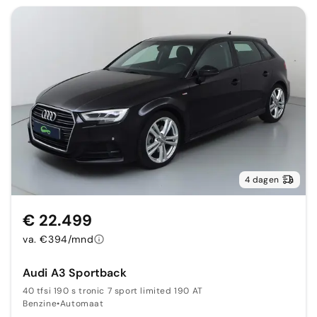
4 dagen
€ 22.499
va. €394/mnd
Audi A3 Sportback
40 tfsi 190 s tronic 7 sport limited 190 AT
Benzine
•
Automaat