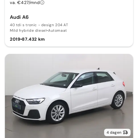
va. €427/mnd
Audi A6
40 tdi s tronic - design 204 AT
Mild hybride diesel
•
Automaat
2019
•
87.432 km
4 dagen