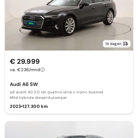
14 dagen
€ 29.999
va. €236/mnd
Audi A6 SW
a6 avant 40 2.0 tdi quattro ultra s tronic busines
Mild hybride diesel
•
Automaat
2023
•
127.300 km