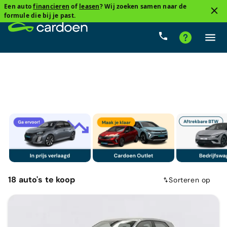
Een auto
financieren
of
leasen
? Wij zoeken samen naar de
1
formule die bij je past.
Audi
Cardoenprijs
Type versnelling
Brandstof
18
auto's
te koop
Sorteren op