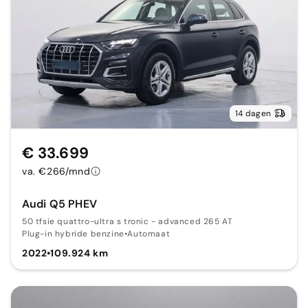
14 dagen
€ 33.699
va. €266/mnd
Audi Q5 PHEV
50 tfsie quattro-ultra s tronic - advanced 265 AT
Plug-in hybride benzine
•
Automaat
2022
•
109.924 km