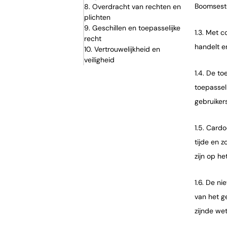
Boomsest
8. Overdracht van rechten en
plichten
9. Geschillen en toepasselijke
1.3. Met 
recht
handelt e
10. Vertrouwelijkheid en
veiligheid
1.4. De t
toepassel
gebruiker
1.5. Card
tijde en 
zijn op he
1.6. De n
van het g
zijnde we