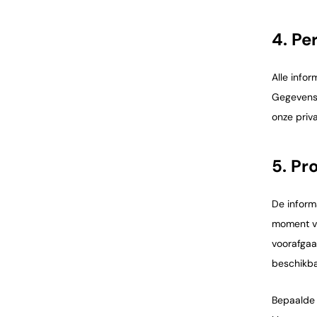
4. Pe
Alle info
Gegevensb
onze priva
5. Pr
De inform
moment va
voorafgaa
beschikba
Bepaalde 