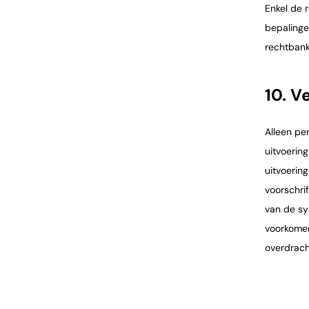
Enkel de 
bepalinge
rechtbank
10. V
Alleen pe
uitvoerin
uitvoerin
voorschri
van de sy
voorkomen
overdrach