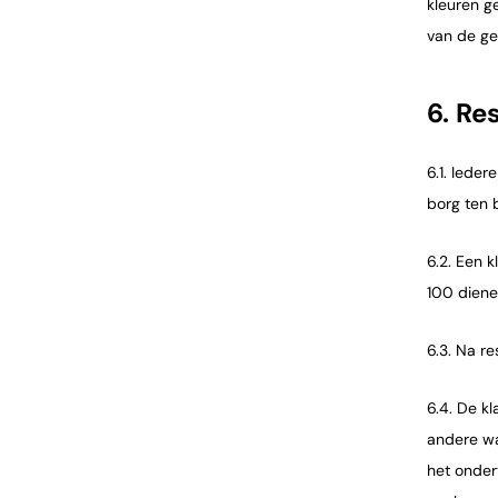
kleuren g
van de ge
6. Re
6.1. Iede
borg ten 
6.2. Een 
100 diene
6.3. Na r
6.4. De k
andere wa
het onder