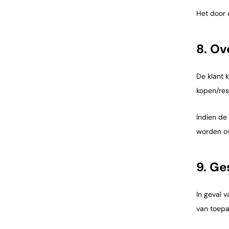
Het door 
8. Ov
De klant 
kopen/res
Indien de
worden ov
9. Ge
In geval 
van toepa