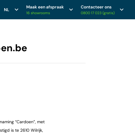
Maak een afspraak
Contacteer ons
NL
16 showrooms
0800 17 023 (gratis)
en.be
enaming “Cardoen”, met
d is te 2610 Wilrijk,