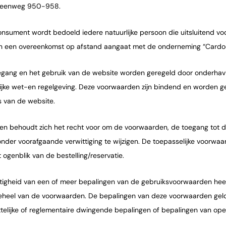
eenweg 950-958.
consument wordt bedoeld iedere natuurlijke persoon die uitsluitend v
n een overeenkomst op afstand aangaat met de onderneming “Cardo
oegang en het gebruik van de website worden geregeld door onderha
ijke wet-en regelgeving. Deze voorwaarden zijn bindend en worden ge
s van de website.
oen behoudt zich het recht voor om de voorwaarden, de toegang tot d
zonder voorafgaande verwittiging te wijzigen. De toepasselijke voorwaa
t ogenblik van de bestelling/reservatie.
ietigheid van een of meer bepalingen van de gebruiksvoorwaarden hee
eheel van de voorwaarden. De bepalingen van deze voorwaarden gel
ttelijke of reglementaire dwingende bepalingen of bepalingen van op