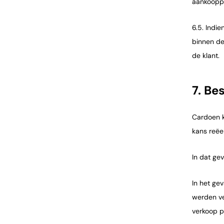
aankooppr
6.5. Indi
binnen de
de klant.
7. Be
Cardoen k
kans reëe
In dat gev
In het ge
werden ve
verkoop p