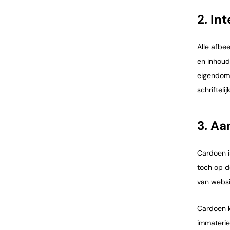
2. In
Alle afbee
en inhoud
eigendoms
schriftel
3. Aa
Cardoen i
toch op d
van websi
Cardoen k
immateriee