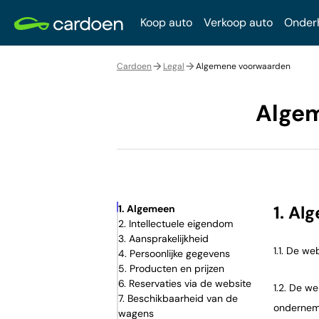
Koop auto
Verkoop auto
Onder
Cardoen
Legal
Algemene voorwaarden
Alge
1. Al
1. Algemeen
2. Intellectuele eigendom
3. Aansprakelijkheid
1.1. De we
4. Persoonlijke gegevens
5. Producten en prijzen
6. Reservaties via de website
1.2. De w
7. Beschikbaarheid van de
ondernemi
wagens