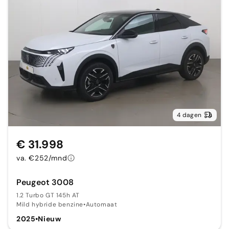
4 dagen
€ 31.998
va. €252/mnd
Peugeot 3008
1.2 Turbo GT 145h AT
Mild hybride benzine
•
Automaat
2025
•
Nieuw