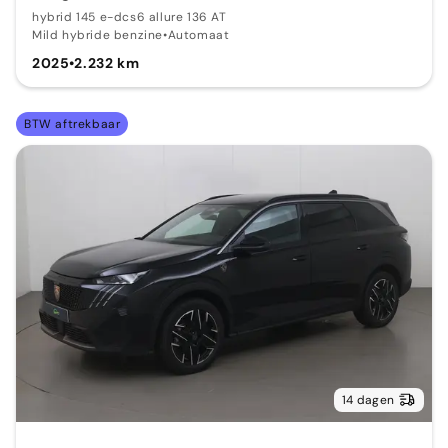
hybrid 145 e-dcs6 allure 136 AT
Mild hybride benzine
•
Automaat
2025
•
2.232 km
BTW aftrekbaar
14 dagen