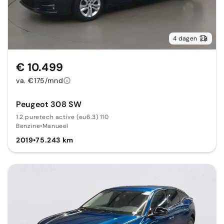
4 dagen
€ 10.499
va. €175/mnd
Peugeot 308 SW
1.2 puretech active (eu6.3) 110
Benzine
•
Manueel
2019
•
75.243 km