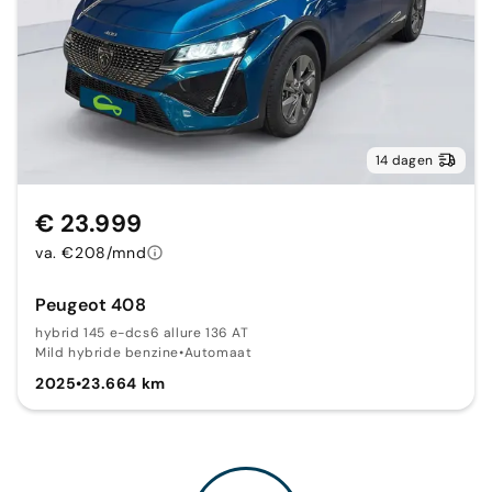
14 dagen
€ 23.999
va. €208/mnd
Peugeot 408
hybrid 145 e-dcs6 allure 136 AT
Mild hybride benzine
•
Automaat
2025
•
23.664 km