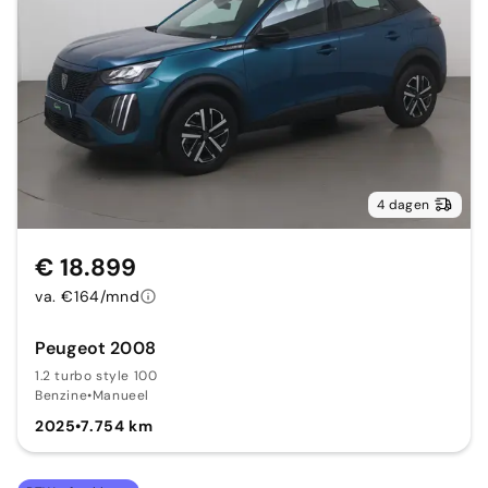
4 dagen
€ 18.899
va. €164/mnd
Peugeot 2008
1.2 turbo style 100
Benzine
•
Manueel
2025
•
7.754 km