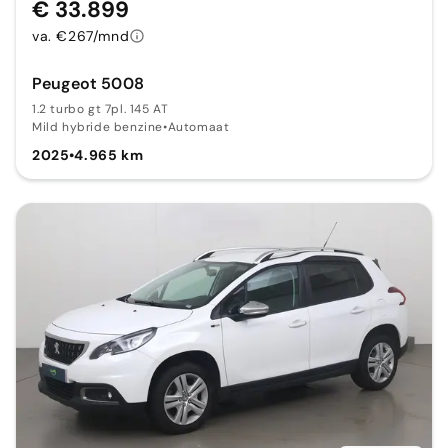
€ 33.899
va. €267/mnd
Peugeot 5008
1.2 turbo gt 7pl. 145 AT
Mild hybride benzine
•
Automaat
2025
•
4.965 km