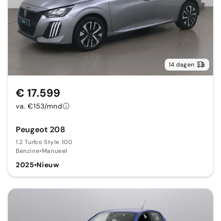
14 dagen
€ 17.599
va. €153/mnd
Peugeot 208
1.2 Turbo Style 100
Benzine
•
Manueel
2025
•
Nieuw