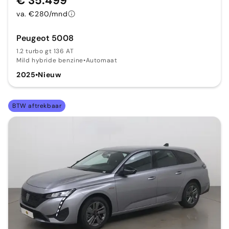
€ 35.499
va. €280/mnd
Peugeot 5008
1.2 turbo gt 136 AT
Mild hybride benzine
•
Automaat
2025
•
Nieuw
BTW aftrekbaar