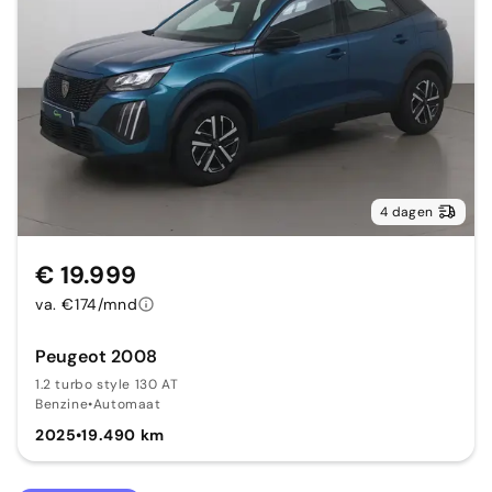
4 dagen
€ 19.999
va. €174/mnd
Peugeot 2008
1.2 turbo style 130 AT
Benzine
•
Automaat
2025
•
19.490 km