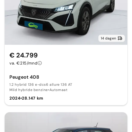
14 dagen
€ 24.799
va. €215/mnd
Peugeot 408
1.2 hybrid 136 e-dcs6 allure 136 AT
Mild hybride benzine
•
Automaat
2024
•
28.147 km