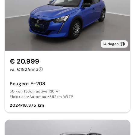
14 dagen
€ 20.999
va. €182/mnd
Peugeot E-208
50 kwh 136ch active 136 AT
Elektrisch
•
Automaat
•
362km WLTP
2024
•
18.375 km