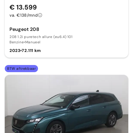
€ 13.599
va. €138/mnd
Peugeot 208
208 1.2i puretech allure (eu6.4) 101
Benzine
•
Manueel
2023
•
72.111 km
BTW aftrekbaar