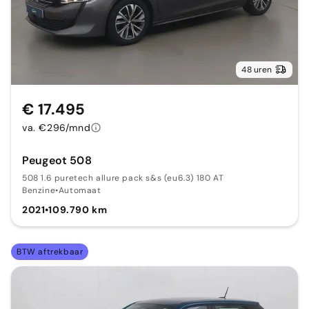
48 uren
€ 17.495
va. €296/mnd
Peugeot 508
508 1.6 puretech allure pack s&s (eu6.3) 180 AT
Benzine
•
Automaat
2021
•
109.790 km
BTW aftrekbaar