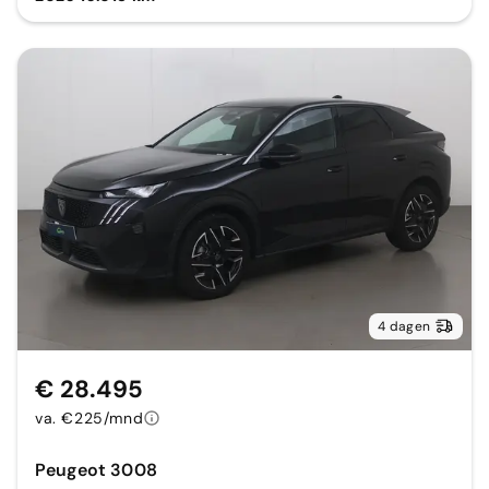
4 dagen
€ 28.495
va. €225/mnd
Peugeot 3008