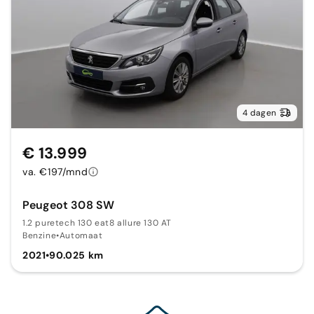
4 dagen
€ 13.999
va. €197/mnd
Peugeot 308 SW
1.2 puretech 130 eat8 allure 130 AT
Benzine
•
Automaat
2021
•
90.025 km