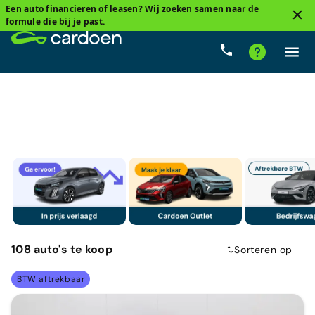
Een auto
financieren
of
leasen
? Wij zoeken samen naar de
1
formule die bij je past.
Peugeot
Cardoenprijs
Type versnelling
Brandstof
108
auto's
te koop
Sorteren op
BTW aftrekbaar