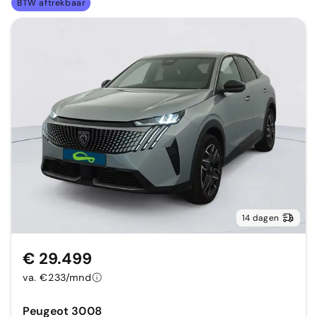
BTW aftrekbaar
14 dagen
€ 29.499
va. €233/mnd
Peugeot 3008