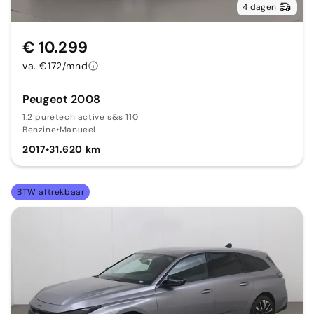
4 dagen
€ 10.299
va. €172/mnd
Peugeot 2008
1.2 puretech active s&s 110
Benzine
•
Manueel
2017
•
31.620 km
BTW aftrekbaar