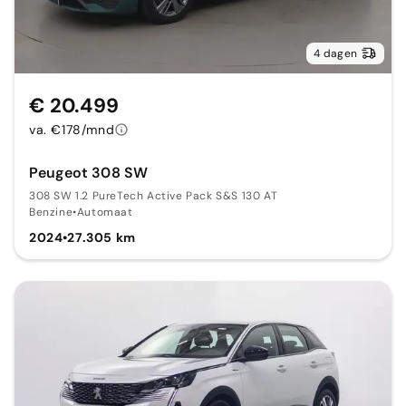
4 dagen
€ 20.499
va. €178/mnd
Peugeot 308 SW
308 SW 1.2 PureTech Active Pack S&S 130 AT
Benzine
•
Automaat
2024
•
27.305 km