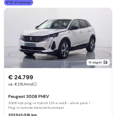
BTW aftrekbaar
14 dagen
€ 24.799
va. €215/mnd
Peugeot 3008 PHEV
3008 hyb plug-in hybrid 225 e-eat8 - allure pack 1
Plug-in hybride benzine
•
Automaat
2023
•
13.018 km