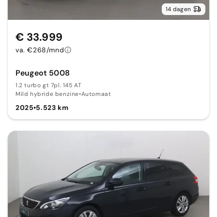
14 dagen
€ 33.999
va. €268/mnd
Peugeot 5008
1.2 turbo gt 7pl. 145 AT
Mild hybride benzine
•
Automaat
2025
•
5.523 km