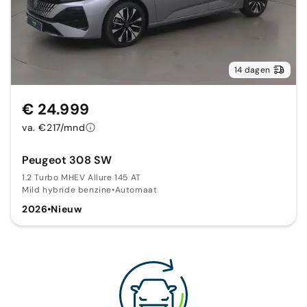
14 dagen
€ 24.999
va. €217/mnd
Peugeot 308 SW
1.2 Turbo MHEV Allure 145 AT
Mild hybride benzine
•
Automaat
2026
•
Nieuw