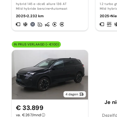
hybrid 145 e-dcs6 allure 136 AT
1.2 turbo g
Mild hybride benzine
•
Automaat
Mild hybri
2025
•
2.232 km
2025
•
Ni
IN PRIJS VERLAAGD (- €100)
4 dagen
Je n
€ 33.899
Dezelfd
va. €267/mnd