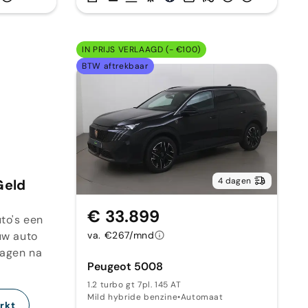
IN PRIJS VERLAAGD (- €100)
BTW aftrekbaar
4 dagen
Geld
€ 33.899
to's een
uw auto
va. €267/mnd
dagen na
Peugeot 5008
1.2 turbo gt 7pl. 145 AT
Mild hybride benzine
•
Automaat
rkt