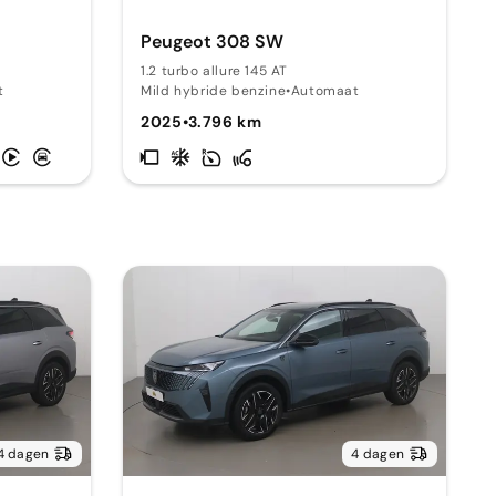
Peugeot 308 SW
1.2 turbo allure 145 AT
t
Mild hybride benzine
•
Automaat
2025
•
3.796 km
4 dagen
4 dagen