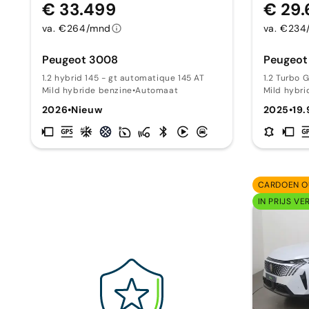
€ 33.499
€ 29.
va. €264/mnd
va. €234
Peugeot 3008
Peugeot
1.2 hybrid 145 - gt automatique 145 AT
1.2 Turbo 
Mild hybride benzine
•
Automaat
Mild hybri
2026
•
Nieuw
2025
•
19
CARDOEN O
IN PRIJS VE