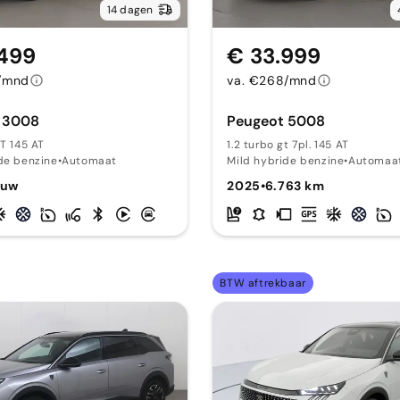
14 dagen
.499
€ 33.999
/mnd
va. €268/mnd
 3008
Peugeot 5008
GT 145 AT
1.2 turbo gt 7pl. 145 AT
de benzine
•
Automaat
Mild hybride benzine
•
Automaa
euw
2025
•
6.763 km
BTW aftrekbaar