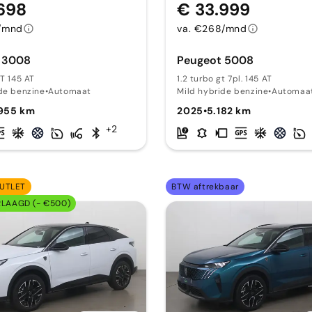
698
€ 33.999
/mnd
va. €268/mnd
 3008
Peugeot 5008
GT 145 AT
1.2 turbo gt 7pl. 145 AT
de benzine
•
Automaat
Mild hybride benzine
•
Automaa
.955 km
2025
•
5.182 km
+2
UTLET
BTW aftrekbaar
RLAAGD (- €500)