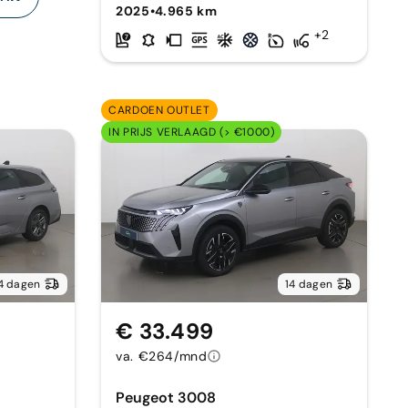
2025
•
4.965 km
+2
CARDOEN OUTLET
IN PRIJS VERLAAGD (> €1000)
4 dagen
14 dagen
€ 33.499
va. €264/mnd
Peugeot 3008