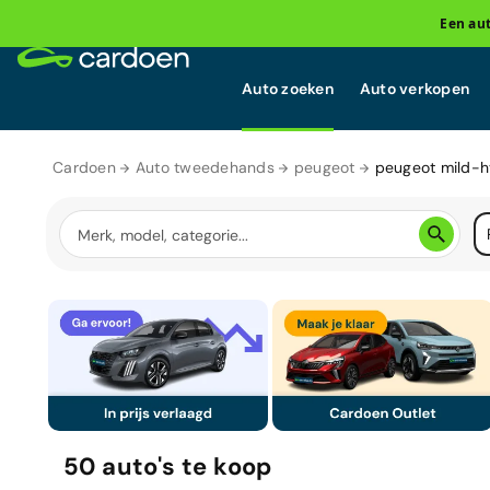
Een au
Auto zoeken
Auto verkopen
Cardoen
Auto tweedehands
peugeot
peugeot mild-h
50
auto's
te koop