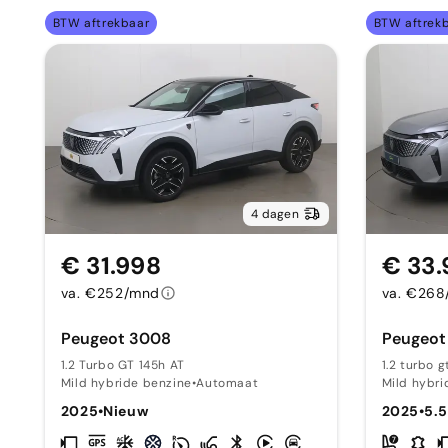
BTW aftrekbaar
BTW aftrek
4 dagen
€ 31.998
€ 33.
va. €252/mnd
va. €26
Peugeot 3008
Peugeot
1.2 Turbo GT 145h AT
1.2 turbo g
Mild hybride benzine
•
Automaat
Mild hybri
2025
•
Nieuw
2025
•
5.