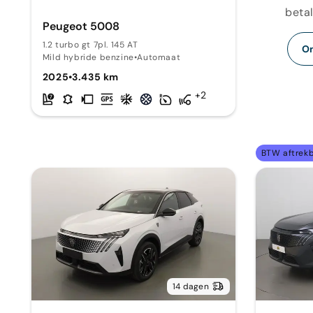
betal
Peugeot 5008
1.2 turbo gt 7pl. 145 AT
On
Mild hybride benzine
•
Automaat
2025
•
3.435 km
+2
BTW aftrek
14 dagen