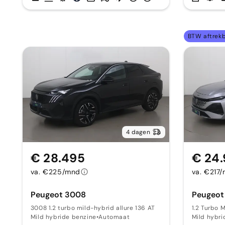
BTW aftrek
4 dagen
€ 28.495
€ 24
va. €225/mnd
va. €217
Peugeot 3008
Peugeot
3008 1.2 turbo mild-hybrid allure 136 AT
1.2 Turbo 
Mild hybride benzine
•
Automaat
Mild hybri