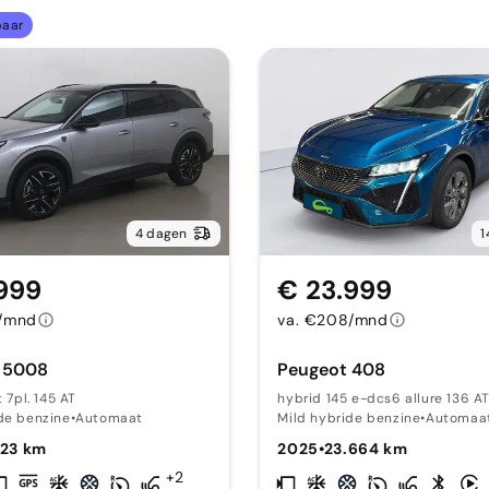
baar
4 dagen
1
999
€ 23.999
8/mnd
va. €208/mnd
 5008
Peugeot 408
t 7pl. 145 AT
hybrid 145 e-dcs6 allure 136 A
de benzine
•
Automaat
Mild hybride benzine
•
Automaa
523 km
2025
•
23.664 km
+2