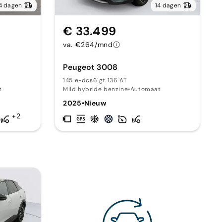
4 dagen
14 dagen
€ 33.499
va. €264/mnd
Peugeot 3008
145 e-dcs6 gt 136 AT
t
Mild hybride benzine
•
Automaat
2025
•
Nieuw
+2