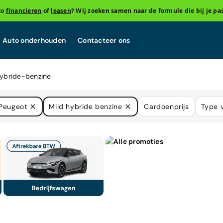
to
financieren
of
leasen
? Wij zoeken samen naar de formule die bij je pas
Auto onderhouden
Contacteer ons
ybride-benzine
Peugeot
Mild hybride benzine
Cardoenprijs
Type v