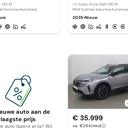
t 145 AT
1.2 Turbo Style S&S 136 AT
de benzine
•
Automaat
Mild hybride benzine
•
Automaa
euw
2025
•
Nieuw
ieuwe auto aan de
€ 35.999
laagste prijs
e auto lagere prijs? Wij
va. €284/mnd