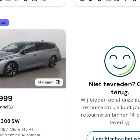
baar
14 dagen
Niet tevreden? 
terug.
.999
Wij bieden op al onze au
retourrecht. Je kunt jo
/mnd
retourneren binnen 14 
 308 SW
levering.
MHEV Allure 145 AT
de benzine
•
Automaat
Lees hier hoe het we