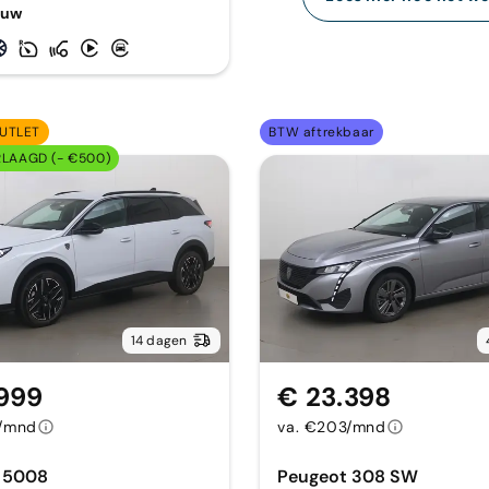
euw
UTLET
BTW aftrekbaar
RLAAGD (- €500)
14 dagen
999
€ 23.398
4/mnd
va. €203/mnd
 5008
Peugeot 308 SW