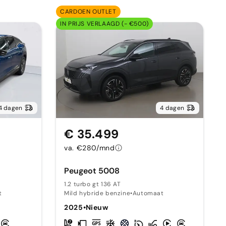
CARDOEN OUTLET
IN PRIJS VERLAAGD (- €500)
4 dagen
4 dagen
€ 35.499
va. €280/mnd
Peugeot 5008
T
1.2 turbo gt 136 AT
t
Mild hybride benzine
•
Automaat
2025
•
Nieuw