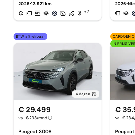
2025
•
12.921 km
2026
•
Ni
+2
BTW aftrekbaar
CARDOEN O
IN PRIJS VE
14 dagen
€ 29.499
€ 35.
va. €233/mnd
va. €28
Peugeot 3008
Peugeot