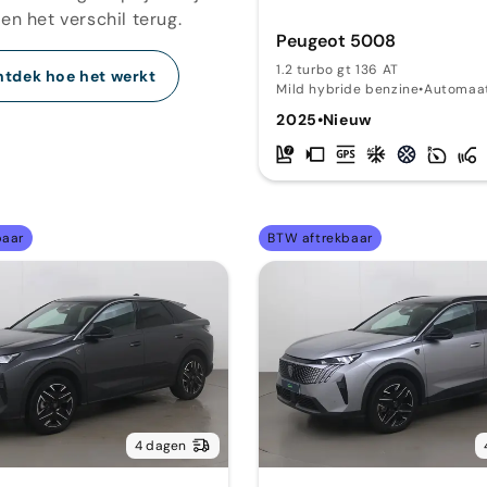
en het verschil terug.
Peugeot 5008
1.2 turbo gt 136 AT
tdek hoe het werkt
Mild hybride benzine
•
Automaa
2025
•
Nieuw
baar
BTW aftrekbaar
4 dagen