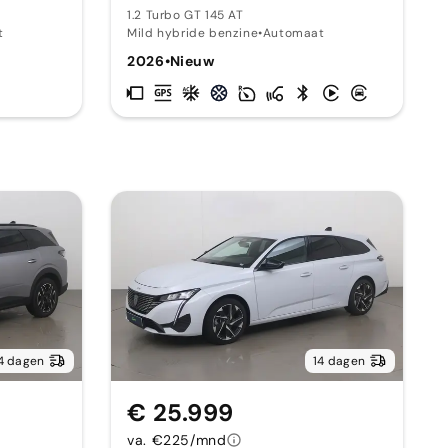
1.2 Turbo GT 145 AT
t
Mild hybride benzine
•
Automaat
2026
•
Nieuw
4 dagen
14 dagen
€ 25.999
va. €225/mnd