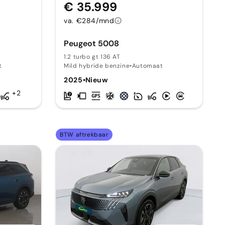
€ 35.999
va. €284/mnd
Peugeot 5008
1.2 turbo gt 136 AT
t
Mild hybride benzine
•
Automaat
2025
•
Nieuw
+2
BTW aftrekbaar