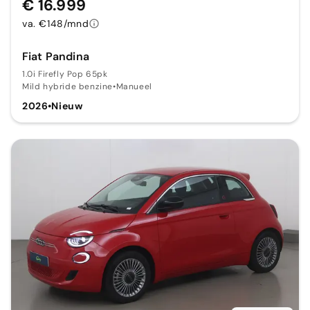
€ 16.999
va. €148/mnd
Fiat Pandina
1.0i Firefly Pop 65pk
Mild hybride benzine
•
Manueel
2026
•
Nieuw