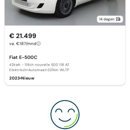
14 dagen
€ 21.499
va. €187/mnd
Fiat E-500C
42kwh - 118ch nouvelle 500 118 AT
Elektrisch
•
Automaat
•
321km WLTP
2023
•
Nieuw