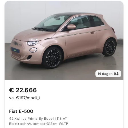
14 dagen
€ 22.666
va. €197/mnd
Fiat E-500
42 Kwh La Prima By Bocelli 118 AT
Elektrisch
•
Automaat
•
312km WLTP