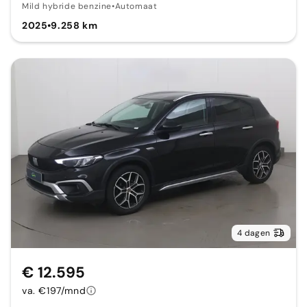
Mild hybride benzine
•
Automaat
2025
•
9.258 km
4 dagen
€ 12.595
va. €197/mnd