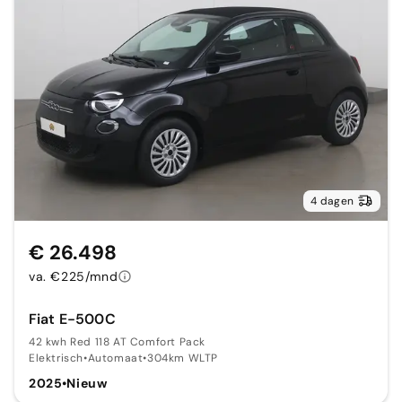
4 dagen
€ 26.498
va. €225/mnd
Fiat E-500C
42 kwh Red 118 AT Comfort Pack
Elektrisch
•
Automaat
•
304km WLTP
2025
•
Nieuw