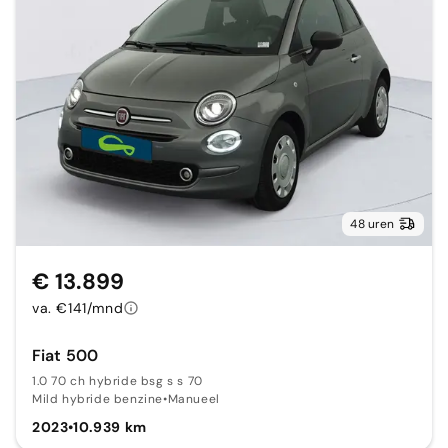
48 uren
€ 13.899
va. €141/mnd
Fiat 500
1.0 70 ch hybride bsg s s 70
Mild hybride benzine
•
Manueel
2023
•
10.939 km