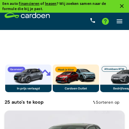
Een auto
financieren
of
leasen
? Wij zoeken samen naar de
1
formule die bij je past.
Fiat
Cardoenprijs
Type versnelling
Brandstof
K
25
auto's
te koop
Sorteren op