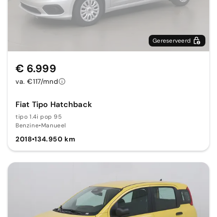
Gereserveerd
€ 6.999
va. €117/mnd
Fiat Tipo Hatchback
tipo 1.4i pop 95
Benzine
•
Manueel
2018
•
134.950 km