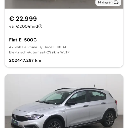
14 dagen
€ 22.999
va. €200/mnd
Fiat E-500C
42 kwh La Prima By Bocelli 118 AT
Elektrisch
•
Automaat
•
299km WLTP
2024
•
17.297 km