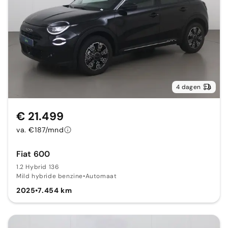
4 dagen
€ 21.499
va. €187/mnd
Fiat 600
1.2 Hybrid 136
Mild hybride benzine
•
Automaat
2025
•
7.454 km