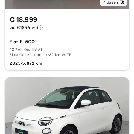
14 dagen
€ 18.999
va. €165/mnd
Fiat E-500
42 Kwh Red 118 AT
Elektrisch
•
Automaat
•
321km WLTP
2025
•
5.872 km