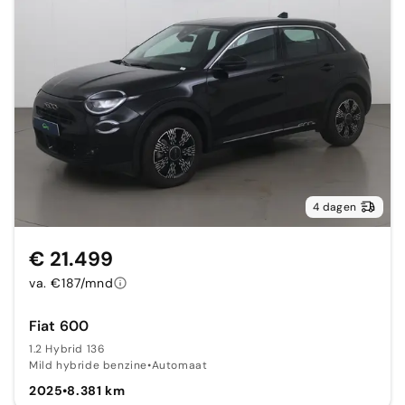
4 dagen
€ 21.499
va. €187/mnd
Fiat 600
1.2 Hybrid 136
Mild hybride benzine
•
Automaat
2025
•
8.381 km