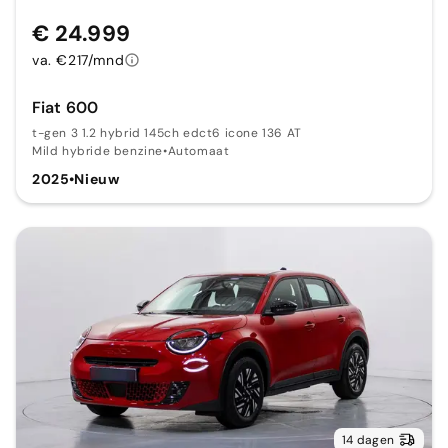
€ 24.999
va. €217/mnd
Fiat 600
t-gen 3 1.2 hybrid 145ch edct6 icone 136 AT
Mild hybride benzine
•
Automaat
2025
•
Nieuw
14 dagen