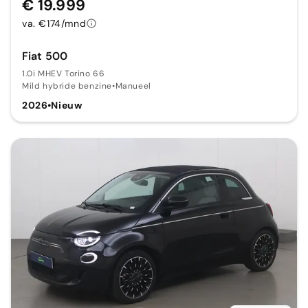
€ 19.999
va. €174/mnd
Fiat 500
1.0i MHEV Torino 66
Mild hybride benzine
•
Manueel
2026
•
Nieuw