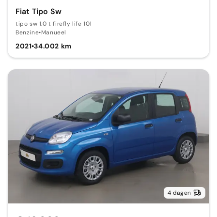
Fiat Tipo Sw
tipo sw 1.0 t firefly life 101
Benzine
•
Manueel
2021
•
34.002 km
4 dagen