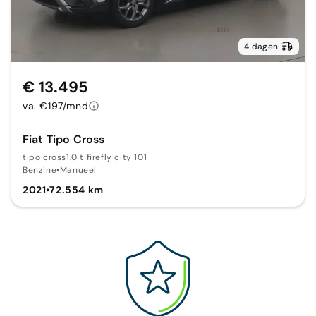
4 dagen
€ 13.495
va. €197/mnd
Fiat Tipo Cross
tipo cross1.0 t firefly city 101
Benzine
•
Manueel
2021
•
72.554 km