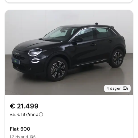
4 dagen
€ 21.499
va. €187/mnd
Fiat 600
1.2 Hybrid 136