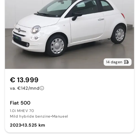
14 dagen
€ 13.999
va. €142/mnd
Fiat 500
1.0i MHEV 70
Mild hybride benzine
•
Manueel
2023
•
13.525 km