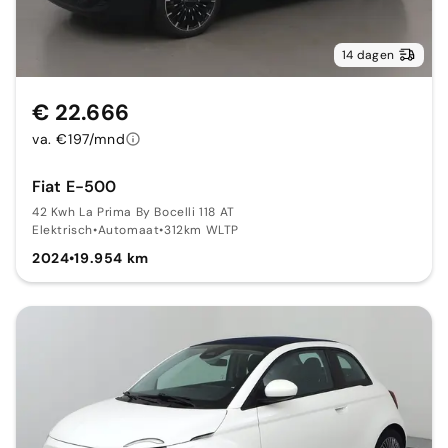
14 dagen
€ 22.666
va. €197/mnd
Fiat E-500
42 Kwh La Prima By Bocelli 118 AT
Elektrisch
•
Automaat
•
312km WLTP
2024
•
19.954 km