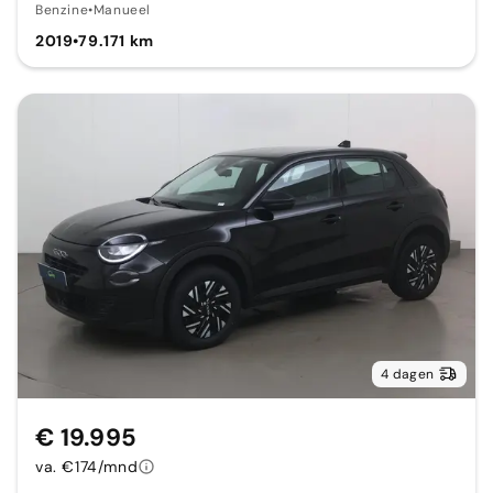
Benzine
•
Manueel
2019
•
79.171 km
4 dagen
€ 19.995
va. €174/mnd