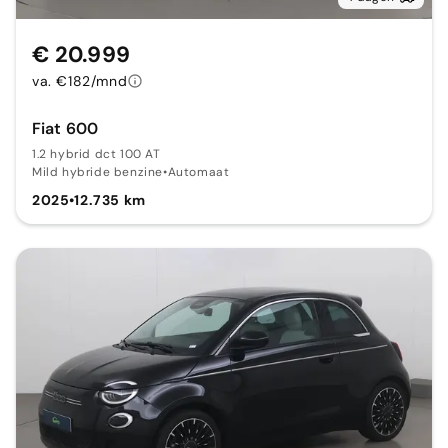
€ 20.999
va. €182/mnd
Fiat 600
1.2 hybrid dct 100 AT
Mild hybride benzine
•
Automaat
2025
•
12.735 km