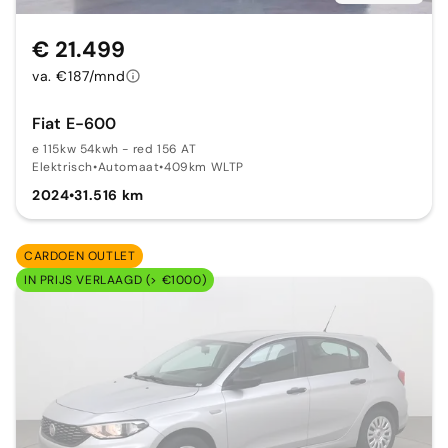
€ 21.499
va. €187/mnd
Fiat E-600
e 115kw 54kwh - red 156 AT
Elektrisch
•
Automaat
•
409km WLTP
2024
•
31.516 km
CARDOEN OUTLET
IN PRIJS VERLAAGD (> €1000)