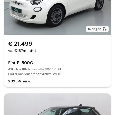
14 dagen
€ 21.499
va. €187/mnd
Fiat E-500C
42kwh - 118ch nouvelle 500 118 AT
Elektrisch
•
Automaat
•
321km WLTP
2023
•
Nieuw