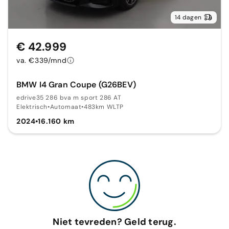
14 dagen
€ 42.999
va. €339/mnd
BMW I4 Gran Coupe (G26BEV)
edrive35 286 bva m sport 286 AT
Elektrisch
•
Automaat
•
483km WLTP
2024
•
16.160 km
Niet tevreden? Geld terug.