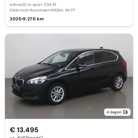
edrive20 m sport 204 AT
Elektrisch
•
Automaat
•
400km WLTP
2025
•
9.270 km
4 dagen
€ 13.495
va. €197/mnd