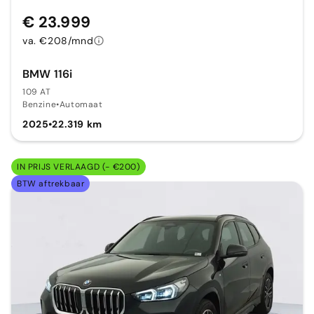
€ 23.999
va. €208/mnd
BMW 116i
109 AT
Benzine
•
Automaat
2025
•
22.319 km
IN PRIJS VERLAAGD (- €200)
BTW aftrekbaar