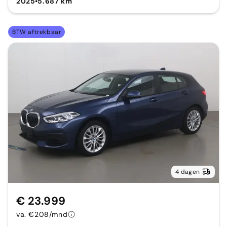
2025
•
5.687 km
BTW aftrekbaar
4 dagen
€ 23.999
va. €208/mnd