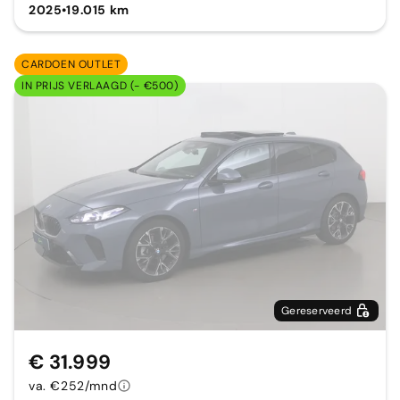
2025
•
19.015 km
CARDOEN OUTLET
IN PRIJS VERLAAGD (- €500)
Gereserveerd
€ 31.999
va. €252/mnd