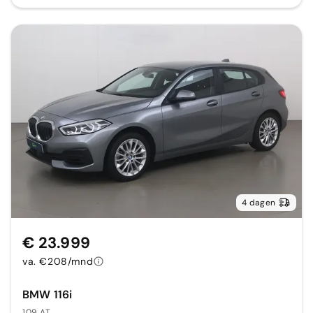
4 dagen
€ 23.999
va. €208/mnd
BMW 116i
109 AT