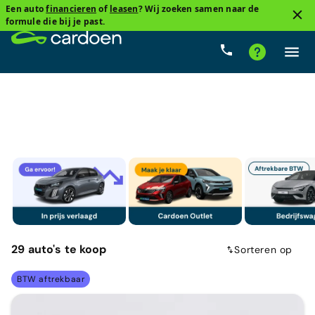
Een auto
financieren
of
leasen
? Wij zoeken samen naar de
1
formule die bij je past.
BMW
Cardoenprijs
Type versnelling
Brandstof
29
auto's
te koop
Sorteren op
BTW aftrekbaar