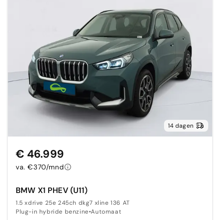
14 dagen
€ 46.999
va. €370/mnd
BMW X1 PHEV (U11)
1.5 xdrive 25e 245ch dkg7 xline 136 AT
Plug-in hybride benzine
•
Automaat