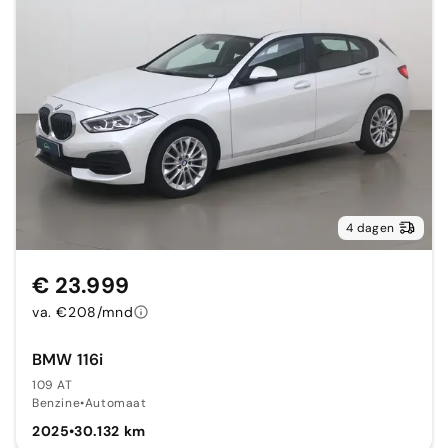
4 dagen
€ 23.999
va. €208/mnd
BMW 116i
109 AT
Benzine
•
Automaat
2025
•
30.132 km