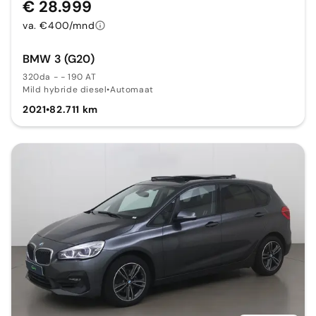
€ 28.999
va. €400/mnd
BMW 3 (G20)
320da - - 190 AT
Mild hybride diesel
•
Automaat
2021
•
82.711 km