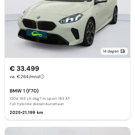
14 dagen
€ 33.499
va. €264/mnd
BMW 1 (F70)
120d 163 ch dkg7 m sport 163 AT
Full hybride diesel
•
Automaat
2025
•
21.199 km