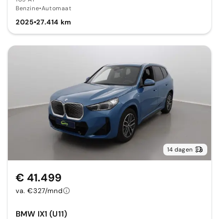
Benzine
•
Automaat
2025
•
27.414 km
14 dagen
€ 41.499
va. €327/mnd
BMW IX1 (U11)