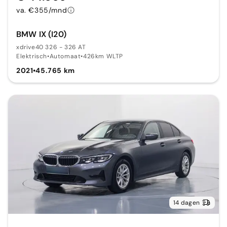
va. €355/mnd
BMW IX (I20)
xdrive40 326 - 326 AT
Elektrisch
•
Automaat
•
426km WLTP
2021
•
45.765 km
14 dagen