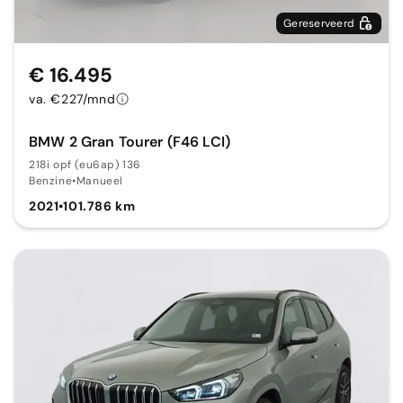
Gereserveerd
€ 16.495
va. €227/mnd
BMW 2 Gran Tourer (F46 LCI)
218i opf (eu6ap) 136
Benzine
•
Manueel
2021
•
101.786 km