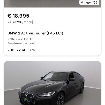
4 dagen
€ 18.995
va. €296/mnd
BMW 2 Active Tourer (F45 LCI)
220ias opf 192 AT
Benzine
•
Automaat
2019
•
72.609 km