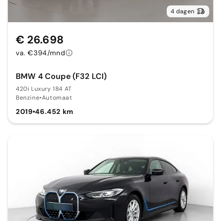
4 dagen
€ 26.698
va. €394/mnd
BMW 4 Coupe (F32 LCI)
420i Luxury 184 AT
Benzine
•
Automaat
2019
•
46.452 km