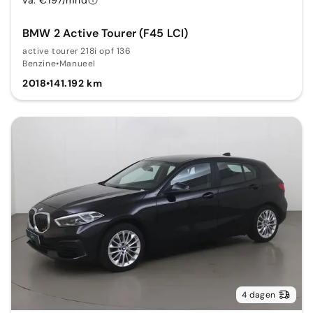
BMW 2 Active Tourer (F45 LCI)
active tourer 218i opf 136
Benzine
•
Manueel
2018
•
141.192 km
4 dagen