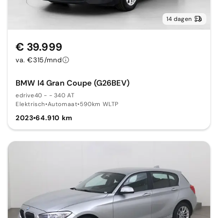
14 dagen
€ 39.999
va. €315/mnd
BMW I4 Gran Coupe (G26BEV)
edrive40 - - 340 AT
Elektrisch
•
Automaat
•
590km WLTP
2023
•
64.910 km