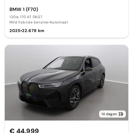
BMW 1 (F70)
120ia 170 AT DKG7
Mild hybride benzine
•
Automaat
2025
•
22.678 km
14 dagen
€ 44.999