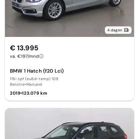
4 dagen
€ 13.995
va. €197/mnd
BMW 1 Hatch (f20 Lci)
116i opf (eu6d-temp) 109
Benzine
•
Manueel
2019
•
123.079 km