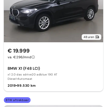
48 uren
€ 19.999
va. €296/mnd
BMW X1 (F48 LCI)
x1 2.0 das sdrive20 adblue 190 AT
Diesel
•
Automaat
2019
•
99.530 km
BTW aftrekbaar