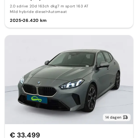
2.0 sdrive 20d 163ch dkg7 m sport 163 AT
Mild hybride diesel
•
Automaat
2025
•
26.420 km
14 dagen
€ 33.499