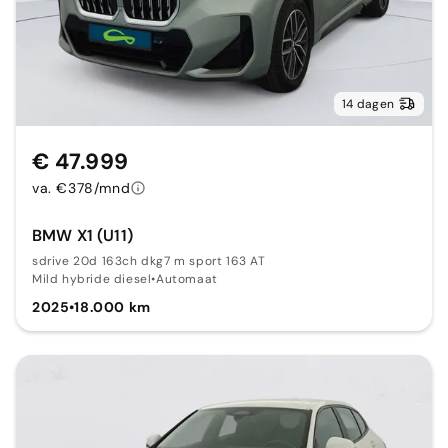
14 dagen
€ 47.999
va. €378/mnd
BMW X1 (U11)
sdrive 20d 163ch dkg7 m sport 163 AT
Mild hybride diesel
•
Automaat
2025
•
18.000 km