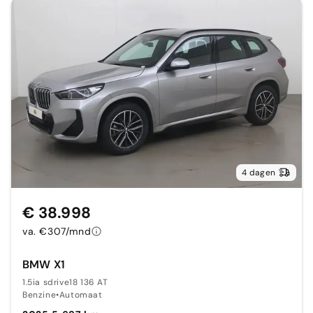
4 dagen
€ 38.998
va. €307/mnd
BMW X1
1.5ia sdrive18 136 AT
Benzine
•
Automaat