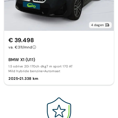
4 dagen
€ 39.498
va. €311/mnd
BMW X1 (U11)
1.5 sdrive 20i 170ch dkg7 m sport 170 AT
Mild hybride benzine
•
Automaat
2025
•
21.338 km