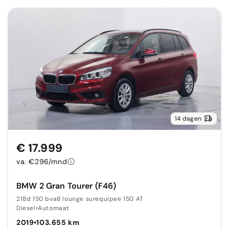
14 dagen
€ 17.999
va. €296/mnd
BMW 2 Gran Tourer (F46)
218d 150 bva8 lounge surequipee 150 AT
Diesel
•
Automaat
2019
•
103.655 km