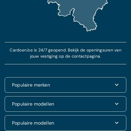
Cardoen.be is 24/7 geopend. Bekijk de openingsuren van
jouw vestiging op de contactpagina.
Populaire merken
Renault
Populaire modellen
Fiat
Dacia
Renault Clio
Populaire modellen
Volkswagen
Dacia Duster