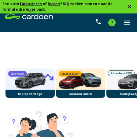
Een auto
financieren
of
leasen
? Wij zoeken samen naar de
2
formule die bij je past.
Citroen
Diesel
Cardoenprijs
Type versnelling