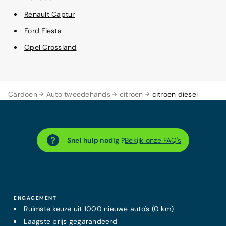
Renault Captur
Ford Fiesta
Opel Crossland
Cardoen
Auto tweedehands
citroen
citroen diesel
Snel hulp nodig ?
Bekijk onze FAQ's
ENGAGEMENT
Ruimste keuze uit 1000 nieuwe auto's (0 km)
Laagste prijs
gegarandeerd