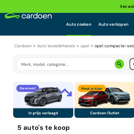
Een au
Auto zoeken
Auto verkopen
Cardoen
Auto tweedehands
opel
opel compacte-se
5
auto's
te koop