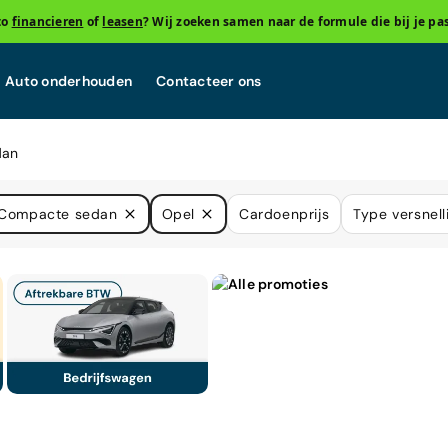
to
financieren
of
leasen
? Wij zoeken samen naar de formule die bij je pas
Auto onderhouden
Contacteer ons
dan
Compacte sedan
Opel
Cardoenprijs
Type versnell