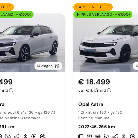
UTLET
CARDOEN OUTLET
RLAAGD (- €500)
IN PRIJS VERLAAGD (- €500)
14 dagen
1
.499
€ 18.499
/mnd
va. €161/mnd
ra
Opel Astra
ybrid edct6 s/s 136 - gs 136 AT
1.2t xht s/s 130 - gs 130
de benzine
•
Automaat
Benzine
•
Manueel
991 km
2022
•
46.256 km