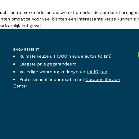
n verschillende merkmodellen die we extra onder de aandacht brengen
ichten omdat ze voor veel klanten een interessante keuze kunnen zij
oodzakelijk het geval.
ENGAGEMENT
Ruimste keuze uit 1000 nieuwe auto's (0 km)
Laagste prijs
gegarandeerd
Volledige waarborg verlengbaar
tot 10 jaar
Professioneel onderhoud in het
Cardoen Service
Center