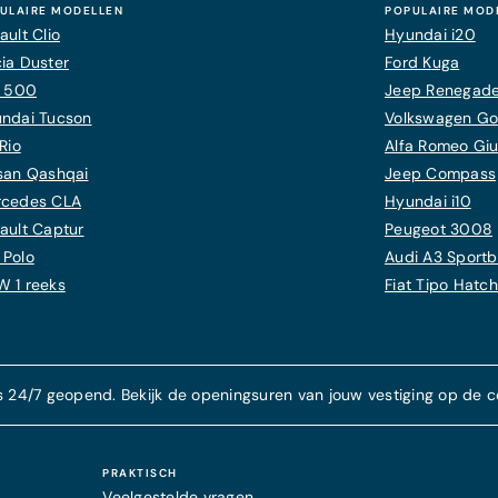
ULAIRE MODELLEN
POPULAIRE MOD
ault Clio
Hyundai i20
ia Duster
Ford Kuga
t 500
Jeep Renegad
ndai Tucson
Volkswagen Gol
Rio
Alfa Romeo Giul
san Qashqai
Jeep Compass
cedes CLA
Hyundai i10
ault Captur
Peugeot 3008
Polo
Audi A3 Sport
 1 reeks
Fiat Tipo Hatc
s 24/7 geopend. Bekijk de openingsuren van jouw vestiging op de c
PRAKTISCH
Veelgestelde vragen