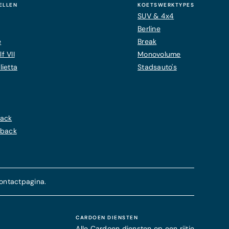
ELLEN
KOETSWERKTYPES
SUV & 4x4
Berline
e
Break
f VII
Monovolume
ietta
Stadsauto's
back
hback
ontactpagina.
CARDOEN DIENSTEN
Alle Cardoen diensten op een rijtje