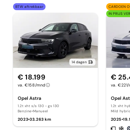
BTW aftrekbaar
CARDOEN O
IN PRIJS VE
14 dagen
€ 18.199
€ 25
va. €158/mnd
va. €221
Opel Astra
Opel Ast
1.2t xht s/s 130 - gs 130
1.2t xht h
Benzine
•
Manueel
Mild hybri
2023
•
33.263 km
2025
•
19.