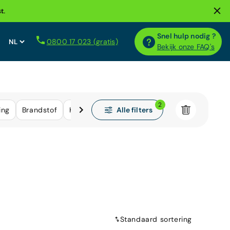
t.
Snel hulp nodig ?
0800 17 023 (gratis)
Bekijk onze FAQ's
2
Alle filters
ing
Brandstof
Kilometerstand
Standaard sortering