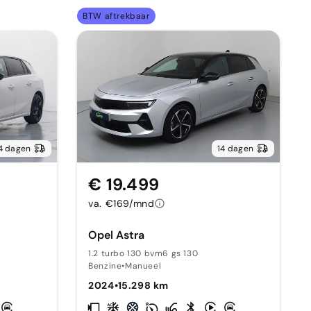
BTW aftrekbaar
4 dagen
14 dagen
€ 19.499
va. €169/mnd
Opel Astra
1.2 turbo 130 bvm6 gs 130
Benzine
•
Manueel
2024
•
15.298 km