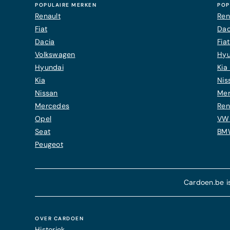
POPULAIRE MERKEN
POP
Renault
Ren
Fiat
Dac
Dacia
Fia
Volkswagen
Hyu
Hyundai
Kia 
Kia
Nis
Nissan
Mer
Mercedes
Ren
Opel
VW 
Seat
BMW
Peugeot
Cardoen.be i
OVER CARDOEN
Historiek