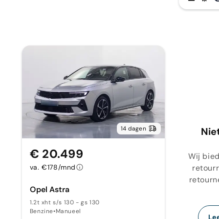
14 dagen
Nie
€ 20.499
Wij bie
retour
va. €178/mnd
retourn
Opel Astra
1.2t xht s/s 130 - gs 130
Benzine
•
Manueel
Le