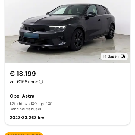
14 dagen
€ 18.199
va. €158/mnd
Opel Astra
1.2t xht s/s 130 - gs 130
Benzine
•
Manueel
2023
•
33.263 km