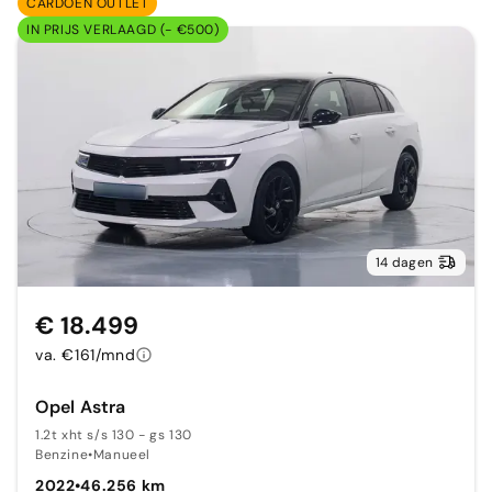
CARDOEN OUTLET
IN PRIJS VERLAAGD (- €500)
14 dagen
€ 18.499
va. €161/mnd
Opel Astra
1.2t xht s/s 130 - gs 130
Benzine
•
Manueel
2022
•
46.256 km