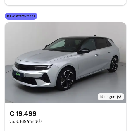
BTW aftrekbaar
14 dagen
€ 19.499
va. €169/mnd