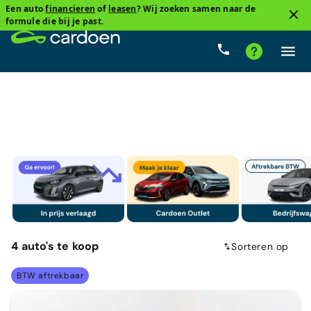
Een auto
financieren
of
leasen
? Wij zoeken samen naar de
4
formule die bij je past.
Compacte sedan
Opel
Manueel
Benzine
4
auto's
te koop
Sorteren op
BTW aftrekbaar