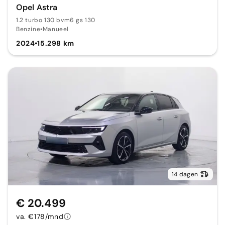
Opel Astra
1.2 turbo 130 bvm6 gs 130
Benzine
•
Manueel
2024
•
15.298 km
14 dagen
€ 20.499
va. €178/mnd