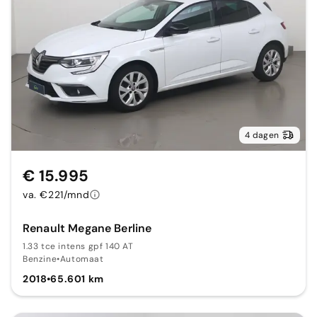
4 dagen
€ 15.995
va. €221/mnd
Renault Megane Berline
1.33 tce intens gpf 140 AT
Benzine
•
Automaat
2018
•
65.601 km