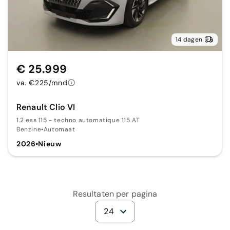
14 dagen
€ 25.999
va. €225/mnd
Renault Clio VI
1.2 ess 115 - techno automatique 115 AT
Benzine
•
Automaat
2026
•
Nieuw
Resultaten per pagina
24