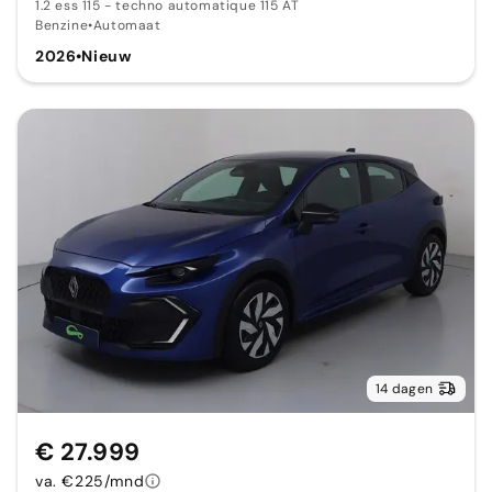
1.2 ess 115 - techno automatique 115 AT
Benzine
•
Automaat
2026
•
Nieuw
14 dagen
€ 27.999
va. €225/mnd