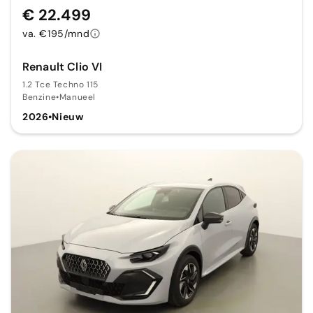
€ 22.499
va. €195/mnd
Renault Clio VI
1.2 Tce Techno 115
Benzine
•
Manueel
2026
•
Nieuw