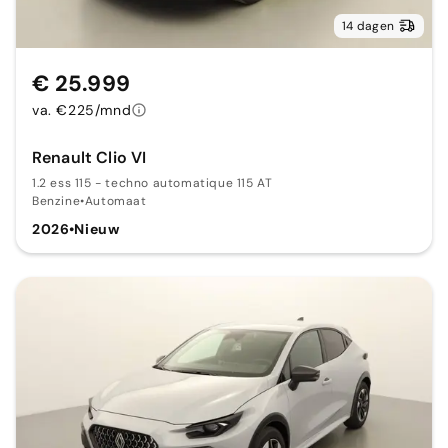
14 dagen
€ 25.999
va. €225/mnd
Renault Clio VI
1.2 ess 115 - techno automatique 115 AT
Benzine
•
Automaat
2026
•
Nieuw