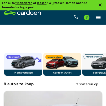
Een auto
financieren
of
leasen
? Wij zoeken samen naar de
2
formule die bij je past.
Compacte sedan
Renault
Cardoenprijs
Type v
9
auto's
te koop
Sorteren op