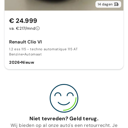
14 dagen
€ 24.999
va. €217/mnd
Renault Clio VI
1.2 ess 115 - techno automatique 115 AT
Benzine
•
Automaat
2026
•
Nieuw
Niet tevreden? Geld terug.
Wij bieden op al onze auto's een retourrecht. Je