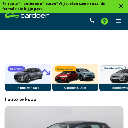
Een auto
financieren
of
leasen
? Wij zoeken samen naar de
2
formule die bij je past.
Compacte sedan
Seat
Cardoenprijs
Type vers
1
auto
te koop