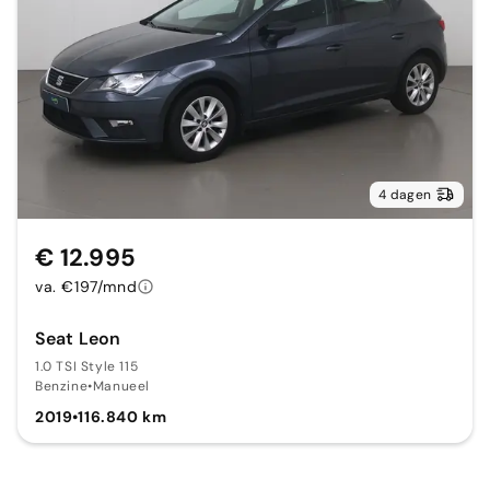
4 dagen
€ 12.995
va. €197/mnd
Seat Leon
1.0 TSI Style 115
Benzine
•
Manueel
2019
•
116.840 km