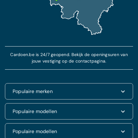
Cardoen.be is 24/7 geopend. Bekijk de openingsuren van
jouw vestiging op de contactpagina.
Populaire merken
Renault
Populaire modellen
Fiat
Dacia
Renault Clio
Populaire modellen
Volkswagen
Dacia Duster