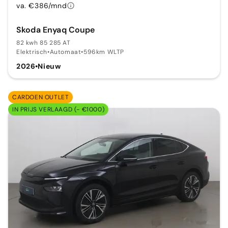
va. €386/mnd
Skoda Enyaq Coupe
82 kwh 85 285 AT
Elektrisch
•
Automaat
•
596km WLTP
2026
•
Nieuw
CARDOEN OUTLET
IN PRIJS VERLAAGD (- €1000)