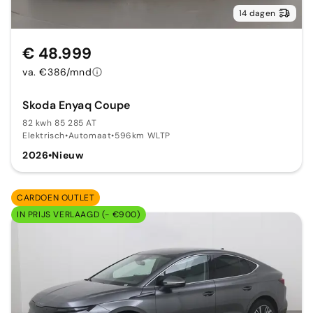
14 dagen
€ 48.999
va. €386/mnd
Skoda Enyaq Coupe
82 kwh 85 285 AT
Elektrisch
•
Automaat
•
596km WLTP
2026
•
Nieuw
CARDOEN OUTLET
IN PRIJS VERLAAGD (- €900)