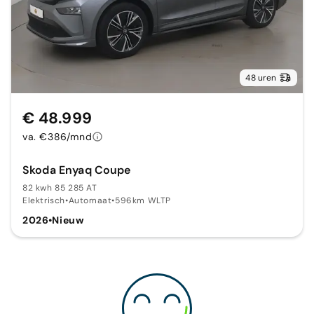
48 uren
€ 48.999
va. €386/mnd
Skoda Enyaq Coupe
82 kwh 85 285 AT
Elektrisch
•
Automaat
•
596km WLTP
2026
•
Nieuw