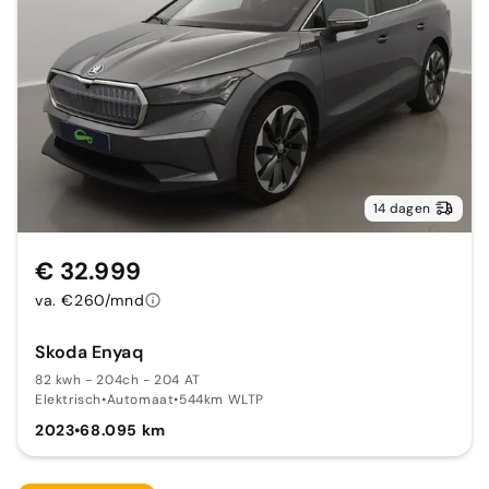
14 dagen
€ 32.999
va. €260/mnd
Skoda Enyaq
82 kwh - 204ch - 204 AT
Elektrisch
•
Automaat
•
544km WLTP
2023
•
68.095 km