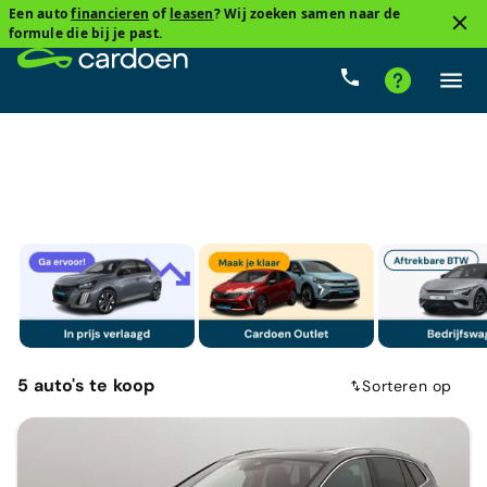
Een auto
financieren
of
leasen
? Wij zoeken samen naar de
3
formule die bij je past.
SUV
Skoda
Elektrisch
Cardoenprijs
Type 
5
auto's
te koop
Sorteren op