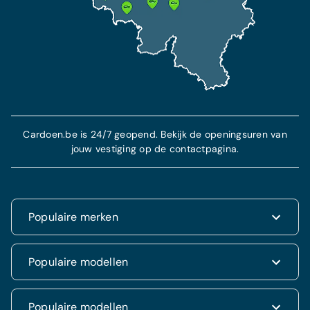
Cardoen.be is 24/7 geopend. Bekijk de openingsuren van
jouw vestiging op de contactpagina.
Populaire merken
Renault
Populaire modellen
Fiat
Dacia
Renault Clio
Populaire modellen