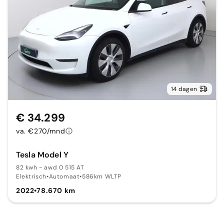
14 dagen
€ 34.299
va. €270/mnd
Tesla Model Y
82 kwh - awd 0 515 AT
Elektrisch
•
Automaat
•
586km WLTP
2022
•
78.670 km