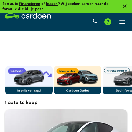
Een auto
financieren
of
leasen
? Wij zoeken samen naar de
1
formule die bij je past.
Tesla
Cardoenprijs
Type versnelling
Brandstof
1
auto
te koop