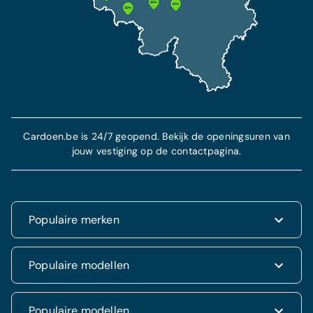
Cardoen.be is 24/7 geopend. Bekijk de openingsuren van
jouw vestiging op de contactpagina.
Populaire merken
Renault
Populaire modellen
Fiat
Dacia
Renault Clio
Populaire modellen