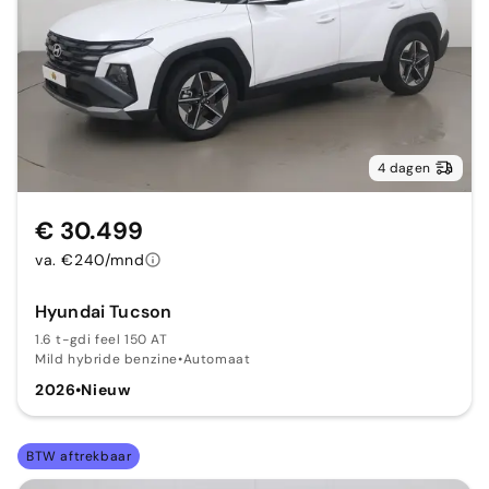
4 dagen
€ 30.499
va. €240/mnd
Hyundai Tucson
1.6 t-gdi feel 150 AT
Mild hybride benzine
•
Automaat
2026
•
Nieuw
BTW aftrekbaar