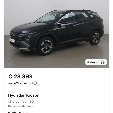
4 dagen
€ 28.399
va. €225/mnd
Hyundai Tucson
1.5 t-gdi feel 150
Benzine
•
Manueel