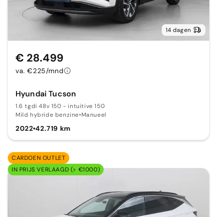
14 dagen
€ 28.499
va. €225/mnd
Hyundai Tucson
1.6 tgdi 48v 150 - intuitive 150
Mild hybride benzine
•
Manueel
2022
•
42.719 km
CARDOEN OUTLET
IN PRIJS VERLAAGD (> €1000)