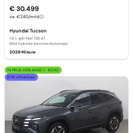
€ 30.499
va. €240/mnd
Hyundai Tucson
1.6 t-gdi feel 150 AT
Mild hybride benzine
•
Automaat
2026
•
Nieuw
IN PRIJS VERLAAGD (- €200)
BTW aftrekbaar