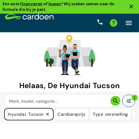
Een auto
financieren
of
leasen
? Wij zoeken samen naar de
formule die bij je past.
Helaas, De
Hyundai Tucson
waar u naar zoekt is niet langer
2
beschikbaar.
Hyundai, Tucson
Cardoenprijs
Type versnelling
B
We hebben veel auto's die in uw behoefte kunnen voorzien.