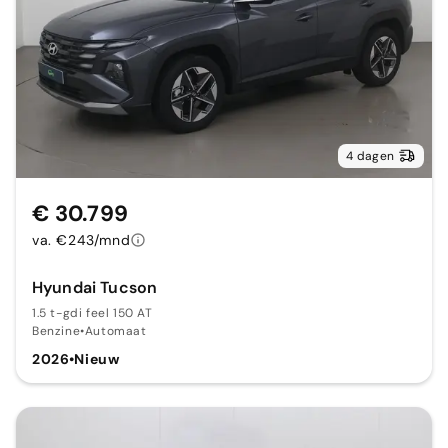
4 dagen
€ 30.799
va. €243/mnd
Hyundai Tucson
1.5 t-gdi feel 150 AT
Benzine
•
Automaat
2026
•
Nieuw