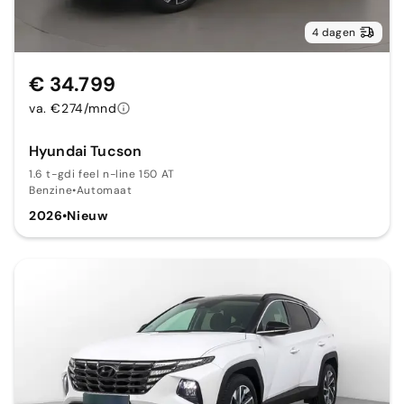
4 dagen
€ 34.799
va. €274/mnd
Hyundai Tucson
1.6 t-gdi feel n-line 150 AT
Benzine
•
Automaat
2026
•
Nieuw