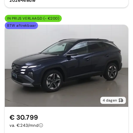
2026
•
Nieuw
IN PRIJS VERLAAGD (- €200)
BTW aftrekbaar
4 dagen
€ 30.799
va. €243/mnd