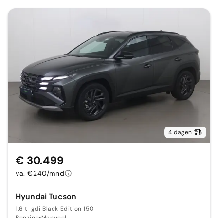
4 dagen
€ 30.499
va. €240/mnd
Hyundai Tucson
1.6 t-gdi Black Edition 150
Benzine
•
Manueel