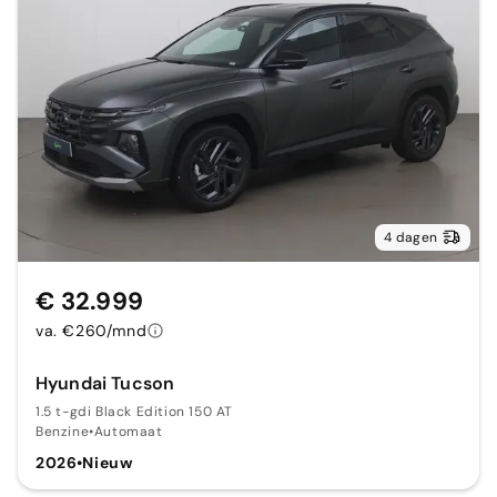
4 dagen
€ 32.999
va. €260/mnd
Hyundai Tucson
1.5 t-gdi Black Edition 150 AT
Benzine
•
Automaat
2026
•
Nieuw