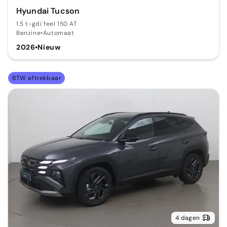
Hyundai Tucson
1.5 t-gdi feel 150 AT
Benzine
•
Automaat
2026
•
Nieuw
BTW aftrekbaar
4 dagen