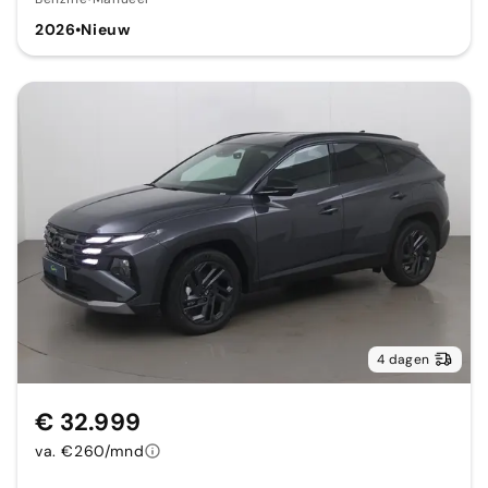
2026
•
Nieuw
4 dagen
€ 32.999
va. €260/mnd