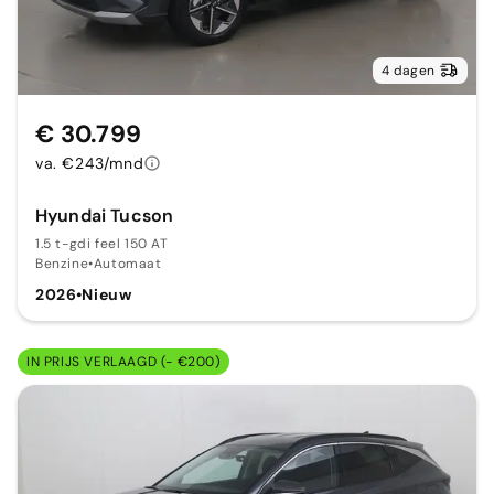
4 dagen
€ 30.799
va. €243/mnd
Hyundai Tucson
1.5 t-gdi feel 150 AT
Benzine
•
Automaat
2026
•
Nieuw
IN PRIJS VERLAAGD (- €200)