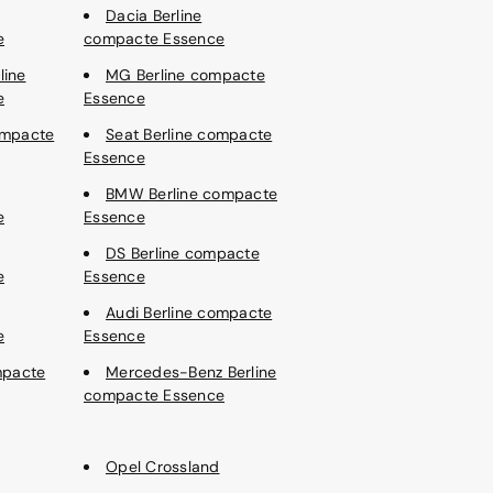
Dacia Berline
e
compacte Essence
line
MG Berline compacte
e
Essence
ompacte
Seat Berline compacte
Essence
BMW Berline compacte
e
Essence
DS Berline compacte
e
Essence
Audi Berline compacte
e
Essence
mpacte
Mercedes-Benz Berline
compacte Essence
Opel Crossland