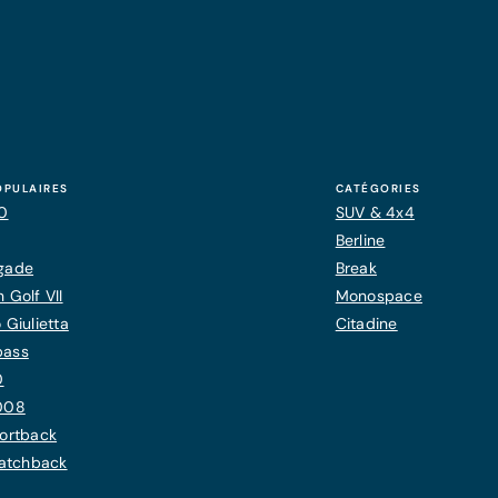
OPULAIRES
CATÉGORIES
20
SUV & 4x4
Berline
gade
Break
 Golf VII
Monospace
 Giulietta
Citadine
pass
0
008
ortback
Hatchback