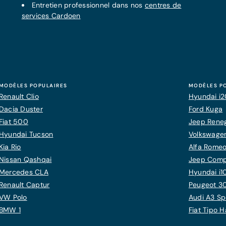
Entretien professionnel dans nos
centres de
services Cardoen
MODÈLES POPULAIRES
MODÈLES P
Renault Clio
Hyundai i
Dacia Duster
Ford Kuga
Fiat 500
Jeep Rene
Hyundai Tucson
Volkswagen
Kia Rio
Alfa Romeo
Nissan Qashqai
Jeep Com
Mercedes CLA
Hyundai i1
Renault Captur
Peugeot 3
VW Polo
Audi A3 Sp
BMW 1
Fiat Tipo 