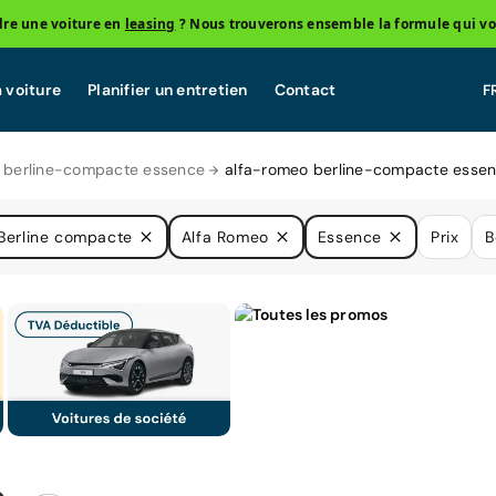
re une voiture en
leasing
? Nous trouverons ensemble la formule qui vo
 voiture
Planifier un entretien
Contact
berline-compacte essence
alfa-romeo berline-compacte esse
Berline compacte
Alfa Romeo
Essence
Prix
B