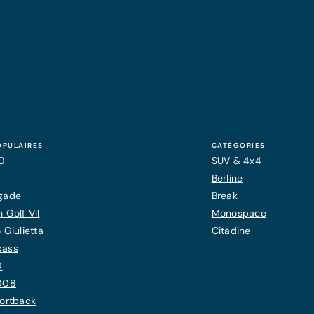
OPULAIRES
CATÉGORIES
20
SUV & 4x4
Berline
gade
Break
 Golf VII
Monospace
 Giulietta
Citadine
pass
0
008
ortback