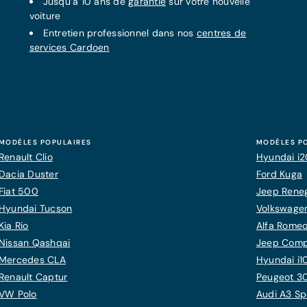
Jusqu’à 10 ans de
garantie
sur votre nouvelle
voiture
Entretien professionnel dans nos
centres de
services Cardoen
MODÈLES POPULAIRES
MODÈLES P
Renault Clio
Hyundai i
Dacia Duster
Ford Kuga
Fiat 500
Jeep Rene
Hyundai Tucson
Volkswagen
Kia Rio
Alfa Romeo
Nissan Qashqai
Jeep Com
Mercedes CLA
Hyundai i1
Renault Captur
Peugeot 3
VW Polo
Audi A3 Sp