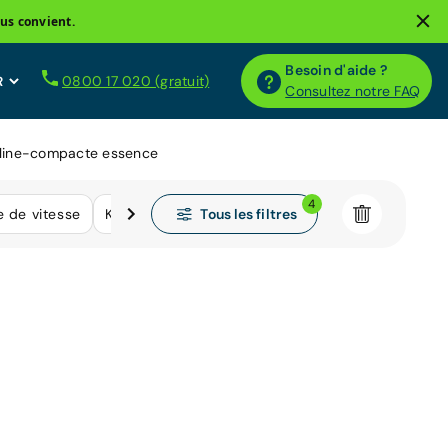
us convient.
Besoin d'aide ?
0800 17 020 (gratuit)
Consultez notre FAQ
rline-compacte essence
4
Tous les filtres
e de vitesse
Kilométrage