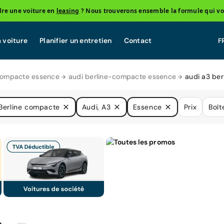
re une voiture en
leasing
? Nous trouverons ensemble la formule qui vo
 voiture
Planifier un entretien
Contact
compacte essence
audi berline-compacte essence
audi a3 be
Berline compacte
Audi, A3
Essence
Prix
Boît