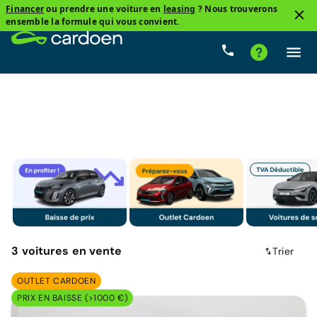
Financer
ou prendre une voiture en
leasing
? Nous trouverons
3
ensemble la formule qui vous convient.
BYD, Seal 6 Phev
Hybride rechargeable
Prix
Bo
3
voitures
en vente
Trier
OUTLET CARDOEN
PRIX EN BAISSE (>1000 €)