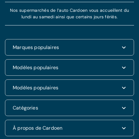
Nos supermarchés de l’auto Cardoen vous accueillent du
lundi au samedi ainsi que certains jours fériés.
Marques populaires
Renault
Modèles populaires
Fiat
Dacia
Renault Clio
Modèles populaires
Volkswagen
Dacia Duster
Hyundai
Fiat 500
Kia
Hyundai i20
Catégories
Hyundai Tucson
Nissan
Ford Kuga
Kia Rio
Mercedes
Jeep Renegade
Nissan Qashqai
SUV & 4x4
À propos de Cardoen
Opel
Volkswagen Golf VII
Mercedes CLA
Berline
Seat
Alfa Romeo Giulietta