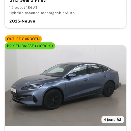
BYD Seal 6 Phev
1.5 boost 184 AT
Hybride essence rechargeable
•
Auto.
2025
•
Neuve
OUTLET CARDOEN
PRIX EN BAISSE (>1000 €)
4 jours