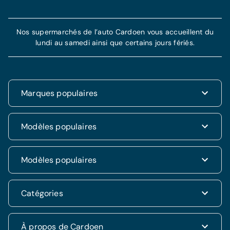
Nos supermarchés de l’auto Cardoen vous accueillent du
lundi au samedi ainsi que certains jours fériés.
Marques populaires
Renault
Modèles populaires
Fiat
Dacia
Renault Clio
Modèles populaires
Volkswagen
Dacia Duster
Hyundai
Fiat 500
Kia
Hyundai i20
Catégories
Hyundai Tucson
Nissan
Ford Kuga
Kia Rio
Mercedes
Jeep Renegade
Nissan Qashqai
SUV & 4x4
À propos de Cardoen
Opel
Volkswagen Golf VII