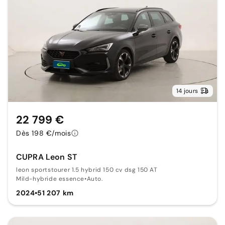
14 jours
22 799 €
Dès 198 €/mois
CUPRA Leon ST
leon sportstourer 1.5 hybrid 150 cv dsg 150 AT
Mild-hybride essence
•
Auto.
2024
•
51 207 km