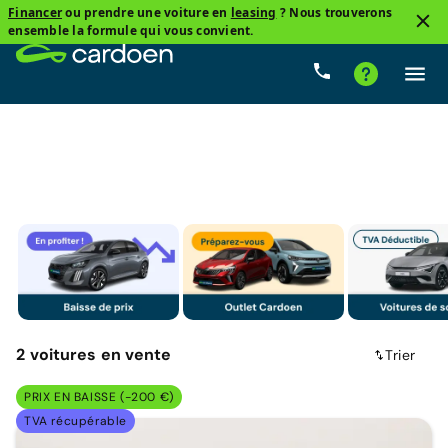
Financer
ou prendre une voiture en
leasing
? Nous trouverons
3
ensemble la formule qui vous convient.
CUPRA, Leon ST
Mild hybride essence
Prix
Boî
2
voitures
en vente
Trier
PRIX EN BAISSE (-200 €)
TVA récupérable