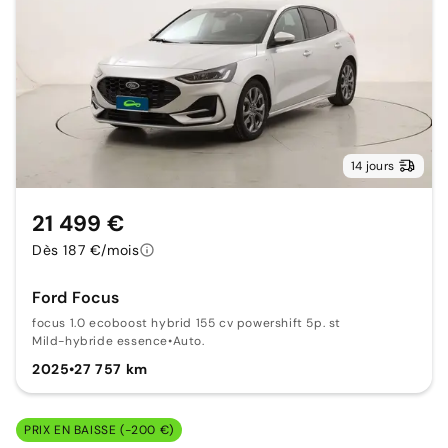
14 jours
21 499 €
Dès 187 €/mois
Ford Focus
focus 1.0 ecoboost hybrid 155 cv powershift 5p. st
Mild-hybride essence
•
Auto.
2025
•
27 757 km
PRIX EN BAISSE (-200 €)