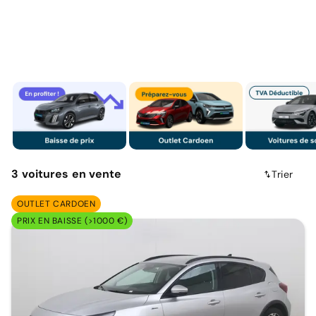
3
voitures
en vente
Trier
OUTLET CARDOEN
PRIX EN BAISSE (>1000 €)