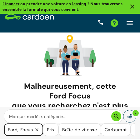
Financer
ou prendre une voiture en
leasing
? Nous trouverons
ensemble la formule qui vous convient.
Malheureusement, cette
Ford Focus
que vous recherchez n'est plus
disponible.
2
Nous avons de nombreuses voitures qui pourraient répondre
Ford, Focus
Prix
Boîte de vitesse
Carburant
Ki
à vos besoins.