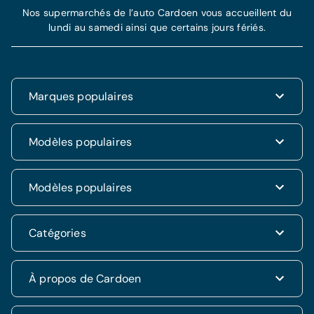
Nos supermarchés de l’auto Cardoen vous accueillent du
lundi au samedi ainsi que certains jours fériés.
Marques populaires
Renault
Modèles populaires
Fiat
Dacia
Renault Clio
Modèles populaires
Volkswagen
Dacia Duster
Hyundai
Fiat 500
Kia
Hyundai i20
Catégories
Hyundai Tucson
Nissan
Ford Kuga
Kia Rio
Mercedes
Jeep Renegade
Nissan Qashqai
SUV & 4x4
À propos de Cardoen
Opel
Volkswagen Golf VII
Mercedes CLA
Berline
Seat
Alfa Romeo Giulietta
Renault Captur
Break
Peugeot