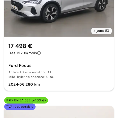
4 jours
17 498 €
Dès 152 €/mois
Ford Focus
Active 1.0 ecoboost 155 AT
Mild-hybride essence
•
Auto.
2024
•
56 280 km
PRIX EN BAISSE (-400 €)
TVA récupérable